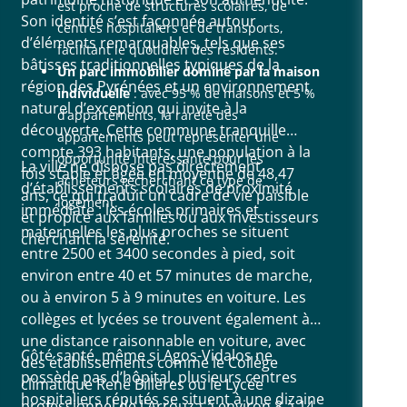
est proche de structures scolaires, de
Son identité s’est façonnée autour
centres hospitaliers et de transports,
d’éléments remarquables, tels que ses
facilitant le quotidien des résidents.
bâtisses traditionnelles typiques de la
Un parc immobilier dominé par la maison
région des Pyrénées et un environnement
individuelle
: avec 95 % de maisons et 5 %
naturel d’exception qui invite à la
d’appartements, la rareté des
découverte. Cette commune tranquille
appartements peut représenter une
compte 393 habitants, une population à la
opportunité intéressante pour les
La ville ne dispose pas directement
fois stable et âgée en moyenne de 48,47
acheteurs recherchant ce type de
d’établissements scolaires de proximité
ans, ce qui traduit un cadre de vie paisible
logement.
immédiate : les écoles primaires et
et propice aux familles ou aux investisseurs
maternelles les plus proches se situent
cherchant la sérénité.
entre 2500 et 3400 secondes à pied, soit
environ entre 40 et 57 minutes de marche,
ou à environ 5 à 9 minutes en voiture. Les
collèges et lycées se trouvent également à
une distance raisonnable en voiture, avec
Côté santé, même si Agos-Vidalos ne
des établissements comme le Collège
possède pas d’hôpital, plusieurs centres
climatique René Billères ou le Lycée
hospitaliers réputés se situent à une dizaine
professionnel de l'Arrouza à environ 8 à 14