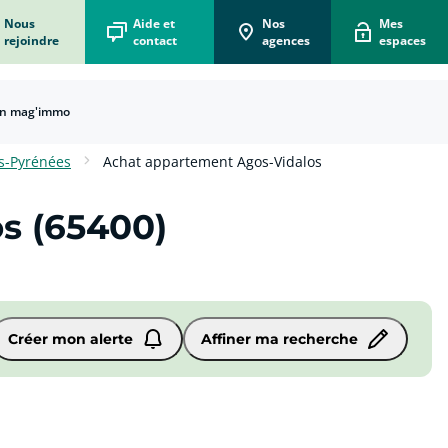
Nous
Aide et
Nos
Mes
rejoindre
contact
agences
espaces
n mag'immo
écorénove mon logement
 vous accompagne dans votre projet d'écorénovation
 Box Acheteur
er le bien qui vous correspond !
ons Vendeur
e immobilier pour vendre vite au meilleur prix !
x du mètre carré en France
ions et départements français.
 Box Locataire
on pour simplifier votre location !
s-Pyrénées
Achat appartement Agos-Vidalos
s (65400)
Créer mon alerte
Affiner ma recherche