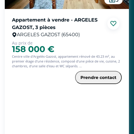
Appartement à vendre - ARGELES
GAZOST, 3 pièces
ARGELES GAZOST (65400)
Au prix de
158 000 €
Centre ville d'Argelès-Gazost, appartement rénové de 43.23 m², au
premier étage d'une résidence, composé d'une pièce de vie, cuisine, 2
chambres, d'une salle d'eau et WC séparés.
Exposition Est/Ouest.
Double vitrage, électricité, radiateurs à inertie, salle d'eau et
Prendre contact
rafraichissement récents.
Appartement vendu entièrement meublé et équipé.
Stationnement facile devant la résidence.