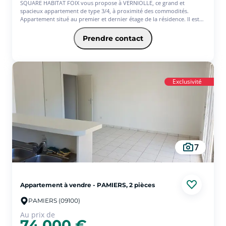
SQUARE HABITAT FOIX vous propose à VERNIOLLE, ce grand et
spacieux appartement de type 3/4, à proximité des commodités.
Appartement situé au premier et dernier étage de la résidence. Il est
composé d'une entrée, d'un grand séjour salle à manger lumineux, de
deux chambres, d'une cuisine séparée, et d'une salle d'eau. A
Prendre contact
proximité directe, vous pourrez profiter d'un beau garage fermé.
Appartement actuellement loué 555 Euros Hors Charges par mois.
Syndic bénévole . Petite copropriété de 8 lots dont 4 en habitation.
Absence de procédure. Frais de copropriété 600 Euros par an. DPE : D
- GES : B. Prix de vente : 93.000 Euros . Honoraires à la charge du
Exclusivité
vendeur. SQUARE HABITAT : 05 61 65 93 10 - 06 68 71 96 34
7
Appartement à vendre - PAMIERS, 2 pièces
PAMIERS (09100)
Au prix de
74 000 €