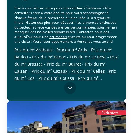
Prêt à concrétiser votre projet immobilier à Ventenac ? Nos
conseillers sont à votre écoute pour vous accompagner à
chaque étape, de la recherche du bien idéal à la signature
finale. N’attendez plus pour découvrir les annonces exclusives
du secteur et recevoir des alertes personnalisées pour ne rien
manquer des nouvelles opportunités. Contactez-nous dès
aujourd’hui pour une
estimation
gratuite ou pour programmer
une visite ! Votre futur appartement à Ventenac vous attend.
Prix du m² Arabaux
-
Prix du m² Artix
-
Prix du m²
Baulou
-
Prix du m² Bénac
-
Prix du m² Le Bosc
-
Prix
du m² Brassac
-
Prix du m² Burret
-
Prix du m²
Calzan
-
Prix du m² Cazaux
-
Prix du m² Celles
-
Prix
du m² Cos
-
Prix du m² Coussa
-
Prix du m²
cliquer pour afficher plus du text
Crampagna
-
Prix du m² Dalou
-
Prix du m²
Ferrières-sur-Ariège
-
Prix du m² Foix
-
Prix du m²
Ganac
-
Prix du m² Gudas
-
Prix du m² L'Herm
-
Prix
du m² Loubens
-
Prix du m² Loubières
-
Prix du m²
Exclusivité
Malléon
-
Prix du m² Montégut-Plantaurel
-
Prix du
m² Montgailhard
-
Prix du m² Montoulieu
-
Prix du
m² Pradières
-
Prix du m² Prayols
-
Prix du m² Rieux-