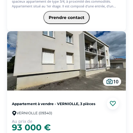
spacieux appartement de type 3/4, à proximité des commodités.
Appartement situé au 1er étage. Il est composé d'une entrée, d'un
grand séjour salle à manger lumineux, de deux chambres, d'une
cuisine séparée, et d'une salle d'eau. A proximité directe, vous
Prendre contact
profiterez d'un beau garage fermé. Syndic bénévole. Petite
copropriété de 8 lots dont 4 en habitation. Absence de procédure.
Frais de copropriété 600 Euros par an. Actuellement loué 510 Euros
Hors Charges. DPE : D - GES : B. Prix de vente : 93.000 Euros.
Honoraires à la charge du vendeur inclus.
SQUARE HABITAT : 05 61 01 23 97 ou 06 68 71 96 34
10
Appartement à vendre - VERNIOLLE, 3 pièces
VERNIOLLE (09340)
Au prix de
93 000 €