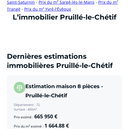
Saint-Saturnin
-
Prix du m² Sargé-lès-le-Mans
-
Prix du m²
Trangé
-
Prix du m² Yvré-l'Évêque
cliquer pour afficher plus du text
L’immobilier Pruillé-le-Chétif
Dernières estimations
immobilières Pruillé-le-Chétif
Estimation maison 8 pièces -
Pruillé-le-Chétif
Département : 72
Surface : 400m²
665 950 €
Prix estimé :
1 664.88 €
Prix du m² estimé :