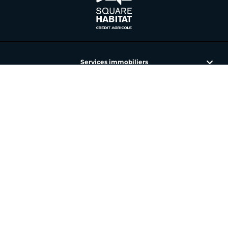
Services immobiliers
L'immobilier avec Square Habitat
Nos annonces et agences
Toutes nos offres
Vous avez un besoin spécifique ?