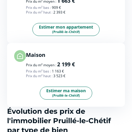
1 663 €
Prix du m² moyen :
Prix du m² bas :
909 €
Prix du m² haut :
2 393 €
Estimer mon appartement
(Pruillé-le-Chétif)
Maison
2 199 €
Prix du m² moyen :
Prix du m² bas :
1 163 €
Prix du m² haut :
3 523 €
Estimer ma maison
(Pruillé-le-Chétif)
Évolution des prix de
l'immobilier Pruillé-le-Chétif
par type de bien