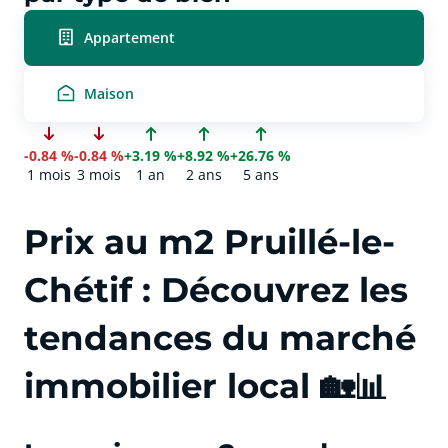
Appartement
Maison
-0.84 %
-0.84 %
+3.19 %
+8.92 %
+26.76 %
1 mois
3 mois
1 an
2 ans
5 ans
Prix au m2 Pruillé-le-
Chétif : Découvrez les
tendances du marché
immobilier local 🏡📊