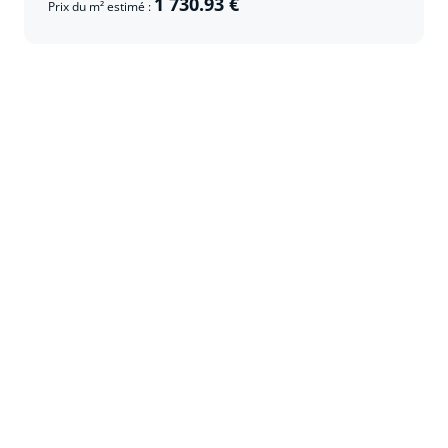
1 730.93 €
Prix du m² estimé :