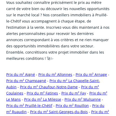
Vous souhaitez connaître précisément le prix au mètre
carré de votre bien ou découvrir les nouvelles opportunités
sur le marché local ? Nos conseillers immobiliers à Pruillé-
le-Chétif vous accompagnent à chaque étape, de
l’estimation à la vente. Inscrivez-vous dès maintenant à nos
alertes personnalisées pour recevoir les dernières
annonces correspondant à vos critères et ne rien manquer
des opportunités immobilières dans votre secteur.
Ensemble, concrétisons votre projet immobilier dans les
meilleures conditions ! 🚀✨
Prix du m² Aigné
-
Prix du m² Allonnes
-
Prix du m² Arnage
-
Prix du m² Champagné
-
Prix du m² La Chapelle-Saint-
Aubin
-
Prix du m² Chaufour-Notre-Dame
-
Prix du m²
Coulaines
-
Prix du m² Fatines
-
Prix du m² Fay
-
Prix du m²
Le Mans
-
Prix du m² La Milesse
-
Prix du m² Mulsanne
-
Prix du m² Pruillé-le-Chétif
-
Prix du m² Rouillon
-
Prix du
m² Ruaudin
-
Prix du m² Saint-Georges-du-Bois
-
Prix du m²