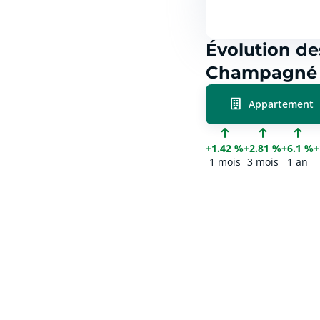
Évolution de
Champagné p
Appartement
+1.42 %
+2.81 %
+6.1 %
+
1 mois
3 mois
1 an