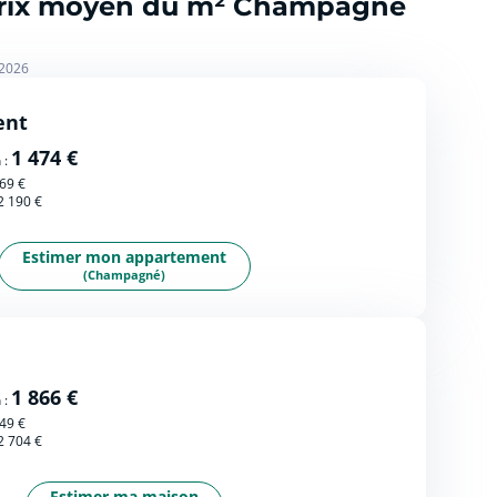
 prix moyen du m² Champagné
 2026
ent
1 474 €
 :
69 €
2 190 €
Estimer mon appartement
(Champagné)
1 866 €
 :
49 €
2 704 €
Estimer ma maison