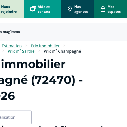
Nous
Aide et
Nos
Mes
rejoindre
contact
agences
espaces
n mag'immo
Estimation
Prix immobilier
Prix m² Sarthe
Prix m² Champagné
 immobilier
gné (72470)
-
026
alisation