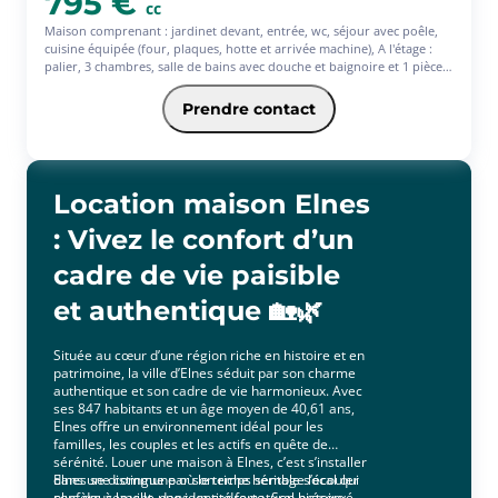
795 €
cc
Maison comprenant : jardinet devant, entrée, wc, séjour avec poêle,
cuisine équipée (four, plaques, hotte et arrivée machine), A l'étage :
palier, 3 chambres, salle de bains avec douche et baignoire et 1 pièce
d'eau. jardin avec abri de jardin, garage avec porte motorisée.
Disponible fin Aout - Les informations sur les risques auxquels ce bien
Prendre contact
est exposé sont disponibles sur le site Géorisques :
www.georisques.gouv.fr
Location maison Elnes
: Vivez le confort d’un
cadre de vie paisible
et authentique 🏡🌿
Située au cœur d’une région riche en histoire et en
patrimoine, la ville d’Elnes séduit par son charme
authentique et son cadre de vie harmonieux. Avec
ses 847 habitants et un âge moyen de 40,61 ans,
Elnes offre un environnement idéal pour les
familles, les couples et les actifs en quête de
sérénité. Louer une maison à Elnes, c’est s’installer
dans une commune où le temps semble s’écouler
Elnes se distingue par son riche héritage local qui
plus doucement, dans un cadre naturel préservé,
confère à la ville une identité forte. Son histoire,