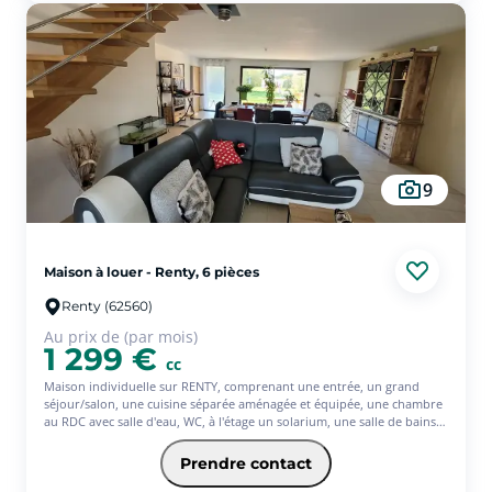
9
Maison à louer - Renty, 6 pièces
Renty (62560)
Au prix de (par mois)
1 299 €
cc
Maison individuelle sur RENTY, comprenant une entrée, un grand
séjour/salon, une cuisine séparée aménagée et équipée, une chambre
au RDC avec salle d'eau, WC, à l'étage un solarium, une salle de bains,
un WC, 3 chambres, un garage, une buanderie, une dépendance et un
jardin. Pompe à chaleur. adoucisseur - Les informations sur les
Prendre contact
risques auxquels ce bien est exposé sont disponibles sur le site
Géorisques : www.georisques.gouv.fr