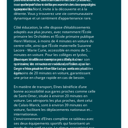
tout en bénéficiant de la proximité des commodités
marquée par des traditions rurales et des paysages
essentielles.
typiques du Nord, invite à la découverte et à la
détente. Vous y trouverez une vie communautaire
dynamique et un sentiment d’appartenance rare.
Côté éducation, la ville dispose d’établissements
adaptés aux plus jeunes, avec notamment l’École
primaire les Orchidées et l’École primaire publique
Henri Matisse, à moins de 4 minutes en voiture du
centre-ville, ainsi que l’École maternelle Suzanne
Lacore - Marie Curie, accessible en moins de 5
minutes en voiture. Pour les collèges et lycées,
plusieurs établissements sont situés à une
Bien que la ville ne compte pas d’hôpital sur son
quinzaine de minutes en voiture, offrant ainsi un
territoire, les structures médicales telles que le
large choix pour les familles avec enfants plus
Centre Hospitalier Aire Sur la Lys sont accessibles
âgés.
en moins de 20 minutes en voiture, garantissant
une prise en charge rapide en cas de besoin.
En matière de transport, Elnes bénéficie d’une
bonne accessibilité aux gares proches comme celle
de Saint-Omer, située à environ 20 minutes en
voiture. Les aéroports les plus proches, dont celui
de Calais-Marck, sont à environ 39 minutes en
voiture, facilitant les déplacements nationaux et
internationaux.
L’environnement d’Elnes complète ce tableau avec
ses deux équipements sportifs qui favorisent un
mode de vie actif et sain. Le climat, caractérisé par