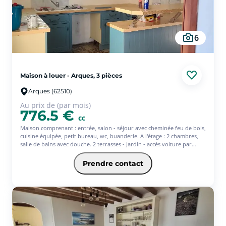
6
Maison à louer - Arques, 3 pièces
Arques (62510)
Au prix de (par mois)
776.5 €
cc
Maison comprenant : entrée, salon - séjour avec cheminée feu de bois,
cuisine équipée, petit bureau, wc, buanderie. A l'étage : 2 chambres,
salle de bains avec douche. 2 terrasses - Jardin - accès voiture par
l'étang pour stationnement. - Les informations sur les risques
auxquels ce bien est exposé sont disponibles sur le site Géorisques :
Prendre contact
www.georisques.gouv.fr