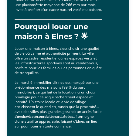
une pluviométrie moyenne de 266 mm par mois,
invite à profiter d’un cadre naturel varié et apaisant.
Pourquoi louer une
maison à Elnes ? 🌟
Louer une maison à Elnes, c’est choisir une qualité
de vie où calme et authenticité priment. La ville
offre un cadre résidentiel où les espaces verts et
les infrastructures sportives sont au rendez-vous,
parfaits pour les familles ou les personnes en quête
de tranquillité.
Le marché immobilier d’Elnes est marqué par une
prédominance des maisons (99 % du parc
immobilier), ce qui fait de la location ici un choix
privilégié pour ceux qui recherchent espace et
intimité. L’histoire locale et la vie de village
enrichissent le quotidien, tandis que la proximité
avec des villes plus grandes garantit un accès facile
aux services et activités culturelles.
L’évolution récente du marché locatif témoigne
d’une stabilité appréciable, faisant d’Elnes un lieu
sûr pour louer en toute confiance.