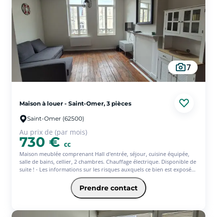
7
Maison à louer - Saint-Omer, 3 pièces
Saint-Omer (62500)
Au prix de (par mois)
730 €
cc
Maison meublée comprenant Hall d'entrée, séjour, cuisine équipée,
salle de bains, cellier, 2 chambres. Chauffage électrique. Disponible de
suite ! - Les informations sur les risques auxquels ce bien est exposé
sont disponibles sur le site Géorisques : www.georisques.gouv.fr
Prendre contact