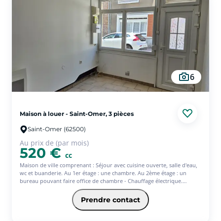
6
Maison à louer - Saint-Omer, 3 pièces
Saint-Omer (62500)
Au prix de (par mois)
520 €
cc
Maison de ville comprenant : Séjour avec cuisine ouverte, salle d'eau,
wc et buanderie. Au 1er étage : une chambre. Au 2ème étage : un
bureau pouvant faire office de chambre - Chauffage électrique.
Disponible de suite. - Les informations sur les risques auxquels ce
bien est exposé sont disponibles sur le site Géorisques :
Prendre contact
www.georisques.gouv.fr