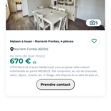
5
Maison à louer - Norrent-Fontes, 4 pièces
Norrent-Fontes (62120)
Au prix de (par mois)
670 €
cc
CITYA Nord de France Hazebrouck vous propose cette maison
Individuelle en partie MEUBLEE. Elle comprend, au rez-de-chaussée,
salon, séjour, cuisine, wc. A l'étage, elle dispose de la salle de bain et
de trois chambres passantes. De plus, ce bien dispose d'une cave,
d'une cour et d'un garage. Disponible de suite. - Les informations sur
Prendre contact
les risques auxquels ce bien est exposé sont disponibles sur le site
Géorisques : www.georisques.gouv.fr