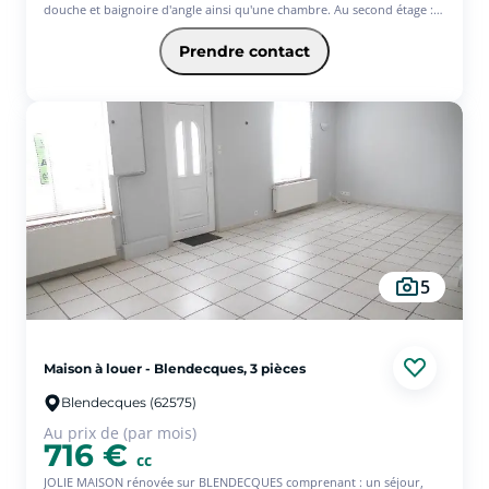
douche et baignoire d'angle ainsi qu'une chambre. Au second étage :
une chambre avec dressing et un bureau. Terrasse et rangement
extérieur - Les informations sur les risques auxquels ce bien est
Prendre contact
exposé sont disponibles sur le site Géorisques :
www.georisques.gouv.fr
5
Maison à louer - Blendecques, 3 pièces
Blendecques (62575)
Au prix de (par mois)
716 €
cc
JOLIE MAISON rénovée sur BLENDECQUES comprenant : un séjour,