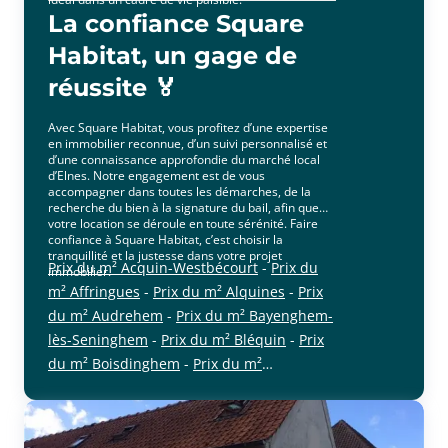
La confiance Square
Habitat, un gage de
réussite 🏅
Avec Square Habitat, vous profitez d’une expertise
en immobilier reconnue, d’un suivi personnalisé et
d’une connaissance approfondie du marché local
d’Elnes. Notre engagement est de vous
accompagner dans toutes les démarches, de la
recherche du bien à la signature du bail, afin que
votre location se déroule en toute sérénité. Faire
confiance à Square Habitat, c’est choisir la
tranquillité et la justesse dans votre projet
Prix du m² Acquin-Westbécourt
-
Prix du
immobilier.
m² Affringues
-
Prix du m² Alquines
-
Prix
du m² Audrehem
-
Prix du m² Bayenghem-
lès-Seninghem
-
Prix du m² Bléquin
-
Prix
du m² Boisdinghem
-
Prix du m²
cliquer pour afficher plus du text
Bonningues-lès-Ardres
-
Prix du m²
Bouvelinghem
-
Prix du m² Clerques
-
Prix
du m² Cléty
-
Prix du m² Coulomby
-
Prix