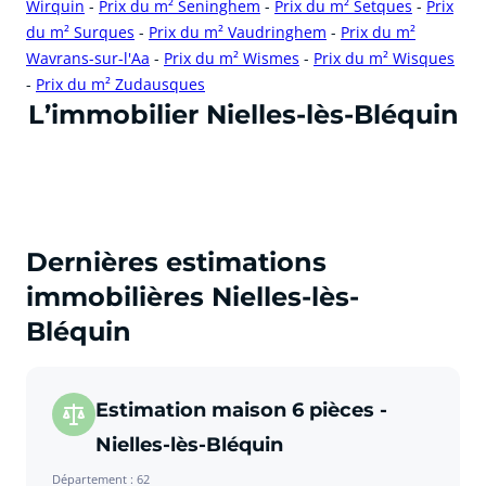
Wirquin
-
Prix du m² Seninghem
-
Prix du m² Setques
-
Prix
du m² Surques
-
Prix du m² Vaudringhem
-
Prix du m²
Wavrans-sur-l'Aa
-
Prix du m² Wismes
-
Prix du m² Wisques
-
Prix du m² Zudausques
cliquer pour afficher plus du text
L’immobilier Nielles-lès-Bléquin
Dernières estimations
immobilières Nielles-lès-
Bléquin
Estimation maison 6 pièces -
Nielles-lès-Bléquin
Département : 62