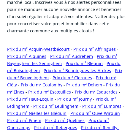
marché local. Inscrivez-vous à nos alertes personnalisées
pour ne manquer aucune nouvelle annonce et bénéficiez
d’un suivi régulier et adapté à vos attentes. N’attendez plus
pour concrétiser votre projet immobilier dans cette
charmante commune aux multiples atouts !
Prix du m² Acquin-Westbécourt
-
Prix du m² Affringues
-
Prix du m² Alquines
-
Prix du m² Audrehem
-
Prix du m²
Bayenghem-lès-Seninghem
-
Prix du m² Bléquin
-
Prix du
m² Boisdinghem
-
Prix du m² Bonningues-lès-Ardres
-
Prix
du m² Bouvelinghem
-
Prix du m² Clerques
-
Prix du m²
Cléty
-
Prix du m² Coulomby
-
Prix du m² Dohem
-
Prix du
m² Elnes
-
Prix du m² Escœuilles
-
Prix du m² Esquerdes
-
Prix du m² Haut-Loquin
-
Prix du m² Journy
-
Prix du m²
Ledinghem
-
Prix du m² Leulinghem
-
Prix du m² Lumbres
-
Prix du m² Nielles-lès-Bléquin
-
Prix du m² Ouve-Wirquin
-
Prix du m² Pihem
-
Prix du m² Quelmes
-
Prix du m²
Quercamps
-
Prix du m² Rebergues
-
Prix du m² Remilly-