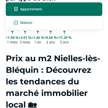
Appartement
Maison
+1.04 %
+3.01 %
+1.46 %
+0.58 %
+17.29 %
1 mois
3 mois
1 an
2 ans
5 ans
Prix au m2 Nielles-lès-
Bléquin : Découvrez
les tendances du
marché immobilier
local 🏡