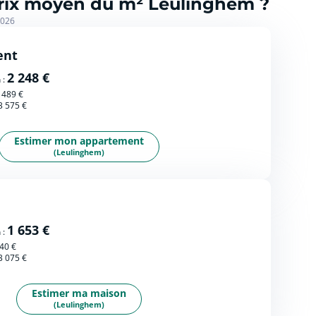
prix moyen du m² Leulinghem ?
2026
ent
2 248 €
 :
 489 €
3 575 €
Estimer mon appartement
(Leulinghem)
1 653 €
 :
40 €
3 075 €
Estimer ma maison
(Leulinghem)