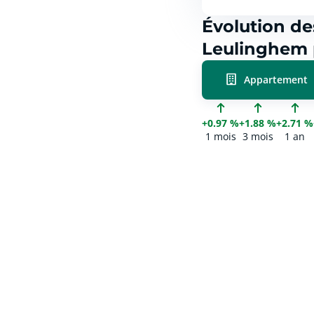
Évolution de
Leulinghem 
Appartement
+0.97 %
+1.88 %
+2.71 %
1 mois
3 mois
1 an