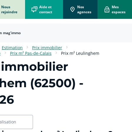
Nous
Aide et
Nos
Mes
rejoindre
contact
agences
espaces
n mag'immo
Estimation
Prix immobilier
e
Prix m² Pas-de-Calais
Prix m² Leulinghem
 immobilier
ghem (62500)
-
026
alisation