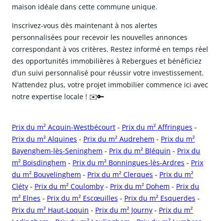
maison idéale dans cette commune unique.
Inscrivez-vous dès maintenant à nos alertes
personnalisées pour recevoir les nouvelles annonces
correspondant à vos critères. Restez informé en temps réel
des opportunités immobilières à Rebergues et bénéficiez
d’un suivi personnalisé pour réussir votre investissement.
N’attendez plus, votre projet immobilier commence ici avec
notre expertise locale ! ✉️🔑
Prix du m² Acquin-Westbécourt
-
Prix du m² Affringues
-
Prix du m² Alquines
-
Prix du m² Audrehem
-
Prix du m²
Bayenghem-lès-Seninghem
-
Prix du m² Bléquin
-
Prix du
m² Boisdinghem
-
Prix du m² Bonningues-lès-Ardres
-
Prix
du m² Bouvelinghem
-
Prix du m² Clerques
-
Prix du m²
Cléty
-
Prix du m² Coulomby
-
Prix du m² Dohem
-
Prix du
m² Elnes
-
Prix du m² Escœuilles
-
Prix du m² Esquerdes
-
Prix du m² Haut-Loquin
-
Prix du m² Journy
-
Prix du m²