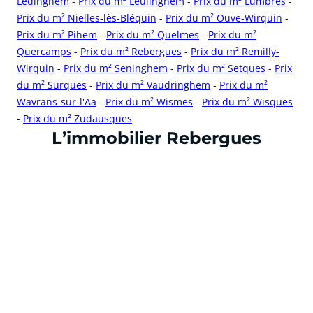
Ledinghem
-
Prix du m² Leulinghem
-
Prix du m² Lumbres
-
Prix du m² Nielles-lès-Bléquin
-
Prix du m² Ouve-Wirquin
-
Prix du m² Pihem
-
Prix du m² Quelmes
-
Prix du m²
Quercamps
-
Prix du m² Rebergues
-
Prix du m² Remilly-
Wirquin
-
Prix du m² Seninghem
-
Prix du m² Setques
-
Prix
du m² Surques
-
Prix du m² Vaudringhem
-
Prix du m²
Wavrans-sur-l'Aa
-
Prix du m² Wismes
-
Prix du m² Wisques
-
Prix du m² Zudausques
cliquer pour afficher plus du text
L’immobilier Rebergues