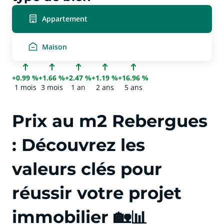
Appartement
Maison
+0.99 %
+1.66 %
+2.47 %
+1.19 %
+16.96 %
1 mois
3 mois
1 an
2 ans
5 ans
Prix au m2 Rebergues
: Découvrez les
valeurs clés pour
réussir votre projet
immobilier 🏡📊