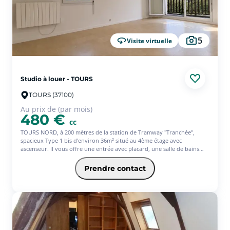
5
Visite virtuelle
Studio à louer - TOURS
TOURS (37100)
Au prix de (par mois)
480 €
cc
TOURS NORD, à 200 mètres de la station de Tramway "Tranchée",
spacieux Type 1 bis d'environ 36m² situé au 4ème étage avec
ascenseur. Il vous offre une entrée avec placard, une salle de bains
avec wc, une cuisine séparée et une belle pièce de vie ouverte sur un
large balcon. Vous disposerez également d'une grande cave et d'un
Prendre contact
local vélos. Avec l'offre Jeune de l'assurance habitation PACIFICA, votre
loyer sera de 486? (offre ponctuelle de 3 mois d'assurance offerts)* *
Service facultatif - Conditions en vigueur au 01/07/26. Offre réservée
aux 18-31ans, sous réserve d'étude et d'acceptation définitive de votre
dossier par votre Caisse régionale