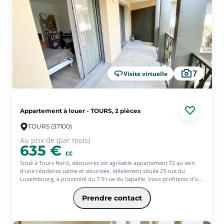
quelques centaines de mètres, ainsi qu'une pharmacie en face de la
résidence. L'appartement est proposé non meublé et vous offre une
entrée indépendante, une cuisine aménagée et équipée ouverte sur le
séjour, donnant lui-même sur un balcon exposé sud, deux chambres,
une salle de bains et des WC séparés. Vous disposez également d'une
place de parking privative au sein de la résidence. Un local à vélos est
également à votre disposition. Avec l'offre Equilibre de l'assurance
habitation Pacifica, votre loyer à partir de 832.20? (offre ponctuelle 3
mois d'assurance offerts)* * Service facultatif - Conditions en vigueur
7
Visite virtuelle
au 01/08/26.
Appartement à louer - TOURS, 2 pièces
TOURS (37100)
Au prix de (par mois)
635 €
cc
Situé à Tours Nord, découvrez cet agréable appartement T2 au sein
d'une résidence calme et sécurisée, idéalement située 23 rue du
Luxembourg, à proximité du 7-9 rue du Sapaille. Vous profiterez d'un
environnement agréable, à proximité des commerces, services et
transports facilitant votre quotidien. L'appartement se compose d'un
Prendre contact
séjour avec cuisine aménagée, d'une chambre, d'un cellier, ainsi que
d'une salle d'eau avec WC. Une place de parking privative complète ce
bien. Avec l'offre Jeune de l'assurance habitation PACIFICA, votre loyer