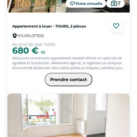
7
Visite virtuelle
Appartement à louer - TOURS, 2 pièces
TOURS (37100)
Au prix de (par mois)
680 €
cc
Découvrez ce charmant appartement meublé offrant un cadre de vie
agréable et fonctionnel. Idéalement agencé, ce logement se compose
d'une entrée desservant deux belles pièces principales, parfaites pour
créer un espace salon/séjour confortable ainsi qu'un coin nuit
chaleureux. L'appartement dispose également d'une cuisine aménagée
Prendre contact
et entièrement équipée, pensée pour vous offrir un maximum de
praticité au quotidien. Vous profiterez d'une salle de bains avec WC,
ainsi que d'un balcon permettant de bénéficier d'un espace extérieur
appréciable pour vos moments de détente. Pour compléter ce bien,
une cave privative ainsi qu'une place de parking sont mises à votre
disposition, offrant un véritable confort supplémentaire au quotidien.
Avec l'offre Jeune de l'assurance habitation PACIFICA, votre loyer sera
de 680? (offre ponctuelle de 3 mois d'assurance offerts)* * Service
facultatif - Conditions en vigueur au 01/07/26. Offre réservée aux 18-
31ans, sous réserve d'étude et d'acceptation définitive de votre
dossier par votre Caisse régionale