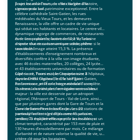
projet locatif à Tours, du choix du bien à la
Tours est avant tout une ville chargée d’histoire,
signature du bail.
connue pour son patrimoine exceptionnel. Entre la
célèbre cathédrale Saint-Gatien, les rues
médiévales du Vieux Tours, et les demeures
Renaissance, la ville offre un cadre de vie unique
qui séduit ses habitants et locataires. Le centre-ville
dynamique regorge de commerces, de restaurants
et de lieux culturels, favorisant une vie urbaine
Avec une population active de 60,3 %, Tours
animée tout en conservant une atmosphère
dispose d’un tissu économique solide, même si le
conviviale.
taux de chômage atteint 15,3 %. La présence
d’établissements d’enseignement nombreux et
diversifiés confère à la ville son image étudiante,
avec 46 écoles maternelles, 20 collèges, 24 lycées
et 43 établissements universitaires ou de formation
supérieure. Parmi eux, le Conservatoire à
Côté santé, Tours est bien équipée avec 8 hôpitaux,
rayonnement régional, le Cfa Ist Pigier
dont le CHRU Clocheville et le site Saint-Gatien,
Performance, et l’École internationale Tunon
assurant une prise en charge médicale complète.
illustrent la variété des formations accessibles.
Le réseau de transports est également un atout
majeur : la ville est desservie par un aéroport
régional, l’Aéroport de Tours - Val-de-Loire, ainsi
que par plusieurs gares dont la Gare de Tours et la
Gare de Saint-Pierre-des-Corps. Les 22 stations de
L’environnement et le cadre de vie sont
tramway facilitent les déplacements urbains,
particulièrement agréables avec 46 parcs et
rendant la mobilité efficace pour les locataires.
jardins, 75 équipements sportifs accessibles, et un
climat tempéré, caractérisé par 153 mm de pluie et
130 heures d’ensoleillement par mois. Ce mélange
d’urbanité et de nature valorise la qualité de vie, un
critère clé pour les locataires.