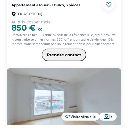
Appartement à louer - TOURS, 3 pièces
TOURS (37000)
Au prix de (par mois)
850 €
cc
Découvrez ce beau T3 situé au sein de la résidence « Le Jardin des Arts
», construite selon les normes BBC, offrant un cadre de vie idéal. Dès
l'entrée, vous serez séduit par un logement pensé pour allier confort,
fonctionnalité et qualité de vie. L'appartement dispose d'une agréable
pièce de vie avec une cuisine ouverte aménagée et équipée,
Prendre contact
permettant de profiter pleinement d'un espace convivial et lumineux,
idéal pour recevoir famille et amis. La pièce principale s'ouvre
également sur un balcon exposé plein Sud, parfait pour profiter des
beaux jours, prendre un café au soleil ou simplement bénéficier d'un
agréable espace extérieur. Côté nuit, l'appartement propose deux
belles chambres, dont une disposant de son propre dressing, offrant
un espace de rangement appréciable au quotidien. Une salle d'eau
ainsi qu'un WC viennent compléter l'ensemble. Vous bénéficierez
également d'une place de parking privative, un véritable atout pour
votre confort au quotidien. Avec l'offre Equilibre de l'assurance
habitation Pacifica, votre loyer à partir de 872.20? (offre ponctuelle 3
mois d'assurance offerts)* * Service facultatif - Conditions en vigueur
au 01/08/28.
7
Visite virtuelle