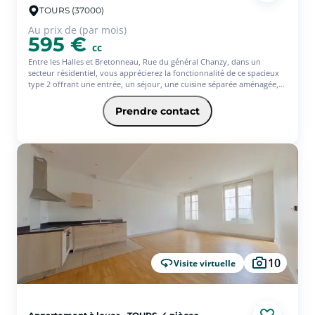
TOURS (37000)
Au prix de (par mois)
595 €
cc
Entre les Halles et Bretonneau, Rue du général Chanzy, dans un
secteur résidentiel, vous apprécierez la fonctionnalité de ce spacieux
type 2 offrant une entrée, un séjour, une cuisine séparée aménagée,
une chambre et une salle d'eau. Il sera mis également à votre
disposition un grenier. Pour le stationnement pas d'inquiétude car
Prendre contact
vous aurez une place de parking. Avec l'offre Jeune de l'assurance
habitation PACIFICA, votre loyer sera de 601? (offre ponctuelle de 3
mois d'assurance offerts)* * Service facultatif - Conditions en vigueur
au 01/08/2026 Offre réservée aux 18-31ans, sous réserve d'étude et
d'acceptation définitive de votre dossier par votre Caisse régionale
10
Visite virtuelle