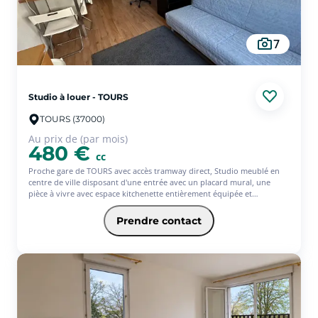
7
Studio à louer - TOURS
TOURS (37000)
Au prix de (par mois)
480 €
cc
Proche gare de TOURS avec accès tramway direct, Studio meublé en
centre de ville disposant d'une entrée avec un placard mural, une
pièce à vivre avec espace kitchenette entièrement équipée et
aménagée, une salle d'eau et un WC. Equipement individuel :
Electricité, chauffage électrique, eau chaude, taxe des ordures
Prendre contact
ménagères. Equipement collectif : eau froide, entretien des parties
commune (laverie, ascenseur). Avec l'offre Jeune de l'assurance
habitation PACIFICA, votre loyer sera de 486 ? (offre ponctuelle de 3
mois d'assurance offerts)* * Service facultatif - Conditions en vigueur
au 01/07/2026. Offre réservée aux 18-31ans, sous réserve d'étude et
d'acceptation définitive de votre dossier par votre Caisse régionale