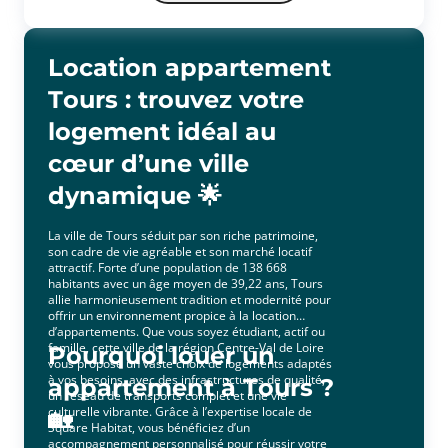
Côté nuit, vous profiterez d'une chambre confortable ainsi que d'une
salle d'eau avec WC. Cet appartement est idéal pour une personne
seule ou un couple à la recherche d'un logement alliant confort,
tranquillité et praticité. Une belle opportunité à découvrir sans tarder
Location appartement
! Avec l'offre Jeune de l'assurance habitation PACIFICA, votre loyer sera
de 556? (offre ponctuelle de 3 mois d'assurance offerts)* * Service
Tours : trouvez votre
facultatif - Conditions en vigueur au 01/08/26. Offre réservée aux 18-
31ans, sous réserve d'étude et d'acceptation définitive de votre
logement idéal au
dossier par votre Caisse régionale
cœur d’une ville
dynamique 🌟
La ville de Tours séduit par son riche patrimoine,
son cadre de vie agréable et son marché locatif
attractif. Forte d’une population de 138 668
habitants avec un âge moyen de 39,22 ans, Tours
allie harmonieusement tradition et modernité pour
offrir un environnement propice à la location
d’appartements. Que vous soyez étudiant, actif ou
famille, cette ville de la région Centre-Val de Loire
Pourquoi louer un
vous propose un vaste choix de logements adaptés
à vos besoins, avec des infrastructures de qualité,
appartement à Tours ?
un réseau de transports complet et une vie
culturelle vibrante. Grâce à l’expertise locale de
🏡
Square Habitat, vous bénéficiez d’un
accompagnement personnalisé pour réussir votre