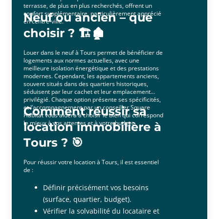
terrasse, de plus en plus recherchés, offrent un
confort supplémentaire, particulièrement apprécié
Neuf ou ancien – que
en centre-ville.
choisir ? 🏗️🏚️
Louer dans le neuf à Tours permet de bénéficier de
logements aux normes actuelles, avec une
meilleure isolation énergétique et des prestations
modernes. Cependant, les appartements anciens,
souvent situés dans des quartiers historiques,
séduisent par leur cachet et leur emplacement
privilégié. Chaque option présente ses spécificités,
et l’accompagnement par un conseiller Square
Comment réussir sa
Habitat vous aidera à choisir le bien qui correspond
le mieux à vos attentes et à votre budget.
location immobilière à
Tours ? 🎯
Pour réussir votre location à Tours, il est essentiel
de :
Définir précisément vos besoins
(surface, quartier, budget).
Vérifier la solvabilité du locataire et