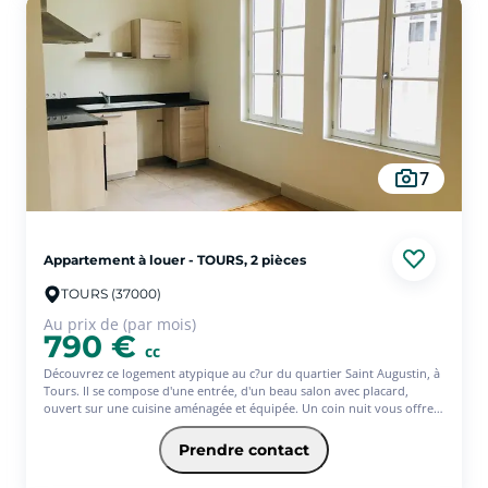
sera de 641? (offre ponctuelle de 3 mois d'assurance offerts)* * Service
facultatif - Conditions en vigueur au 01/08/26. Offre réservée aux 18-
31ans, sous réserve d'étude et d'acceptation définitive de votre
dossier par votre Caisse régionale
7
Appartement à louer - TOURS, 2 pièces
TOURS (37000)
Au prix de (par mois)
790 €
cc
Découvrez ce logement atypique au c?ur du quartier Saint Augustin, à
Tours. Il se compose d'une entrée, d'un beau salon avec placard,
ouvert sur une cuisine aménagée et équipée. Un coin nuit vous offre
un espace de repos séparé, complété par une salle d'eau avec WC. Sa
situation est un véritable atout : proche des transports en commun et
Prendre contact
des axes routiers, ce T2 vous garantit une accessibilité optimale au
quotidien. Avec l'offre Jeune de l'assurance habitation PACIFICA, votre