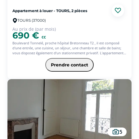
Appartement à louer - TOURS, 2 pièces
TOURS (37000)
Au prix de (par mois)
690 €
cc
Boulevard Tonnelé, proche hôpital Bretonneau T2 , il est composé
d'une entrée, une cuisine, un séjour, une chambre et salle de bains;
vous disposez également d'un stationnement privatif. L'appartement
se compose d'une entrée, d'une cuisine, d'un séjour agréable, d'une
chambre et d'une salle de bains. Vous disposez également d'un
Prendre contact
stationnement privatif, un véritable atout dans le secteur. Un
logement pratique et fonctionnel, idéal pour profiter d¿un
emplacement recherché à proximité de l'hôpital, des commerces et
des transports. Avec l'offre Jeune de l'assurance habitation PACIFICA,
votre loyer sera de 696? (offre ponctuelle de 3 mois d'assurance
offerts)* * Service facultatif - Conditions en vigueur au 01/08/26. Offre
réservée aux 18-31ans, sous réserve d'étude et d'acceptation définitive
de votre dossier par votre Caisse régionale
5