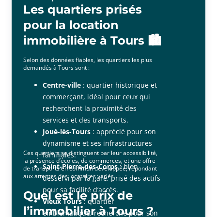
Les quartiers prisés
pour la location
immobilière à Tours 🏙️
Selon des données fiables, les quartiers les plus
demandés à Tours sont :
Centre-ville
: quartier historique et
commerçant, idéal pour ceux qui
recherchent la proximité des
services et des transports.
Joué-lès-Tours
: apprécié pour son
dynamisme et ses infrastructures
Ces quartiers se distinguent par leur accessibilité,
familiales.
la présence d’écoles, de commerces, et une offre
Saint-Pierre-des-Corps
: bien
de transports en commun développée, répondant
aux attentes des locataires variés.
desservi par la gare, prisé des actifs
pour sa facilité d’accès.
Quel est le prix de
Vieux Tours
: quartier
l’immobilier à Tours ?
emblématique, recherché pour son