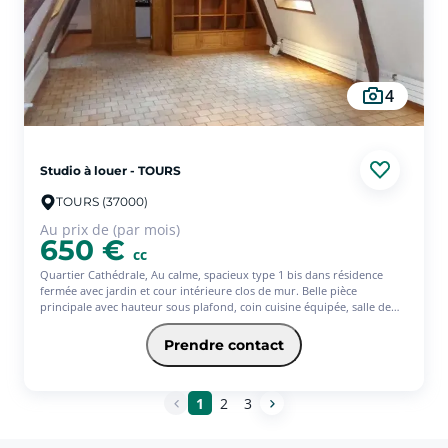
4
Studio à louer - TOURS
TOURS (37000)
Au prix de (par mois)
650 €
cc
Quartier Cathédrale, Au calme, spacieux type 1 bis dans résidence
fermée avec jardin et cour intérieure clos de mur. Belle pièce
principale avec hauteur sous plafond, coin cuisine équipée, salle de
bains et Wc. Chauffage, eau froide et chaude compris dans les charges.
Avec l'offre Jeune de l'assurance habitation PACIFICA, votre loyer sera
Prendre contact
de 656? (offre ponctuelle de 3 mois d'assurance offerts)* * Service
facultatif - Conditions en vigueur au 15/07/2026 Offre réservée aux 18-
31ans, sous réserve d'étude et d'acceptation définitive de votre
1
2
3
dossier par votre Caisse régionale