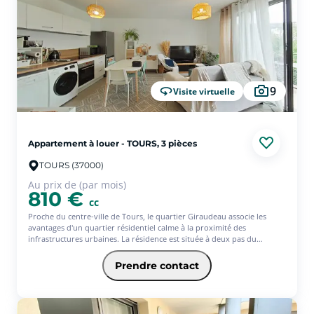
9
Visite virtuelle
Appartement à louer - TOURS, 3 pièces
TOURS (37000)
Au prix de (par mois)
810 €
cc
Proche du centre-ville de Tours, le quartier Giraudeau associe les
avantages d'un quartier résidentiel calme à la proximité des
infrastructures urbaines. La résidence est située à deux pas du
quartier Rabelais et de sa vie de village tranquille. Il est également
contigu au très prisé quartier Lakanal-Strasbourg. La place de
Prendre contact
Strasbourg est réputée pour son marché et ses aires de loisirs,
également nombreuses dans l'ensemble du quartier Giraudeau, de
même que les écoles maternelles et primaires. On trouve deux centres
commerciaux situés un peu plus à l'ouest, rue du Général Renault, à