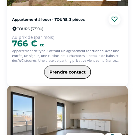
m² Tours
-
Prix du m² Villandry
Appartement à louer - TOURS, 3 pièces
TOURS (37100)
Au prix de (par mois)
766 €
cc
Appartement de type 3 offrant un agencement fonctionnel avec une
entrée, un séjour, une cuisine, deux chambres, une salle de bains et
des WC séparés. Une place de parking privative vient compléter ce
bien. Idéalement situé à proximité des commerces, des transports en
commun et des principaux services. Avec l'offre Equilibre de
Prendre contact
l'assurance habitation Pacifica, votre loyer à partir de 788.2? (offre
ponctuelle 3 mois d'assurance offerts)* * Service facultatif - Conditions
en vigueur au 01/07/26.