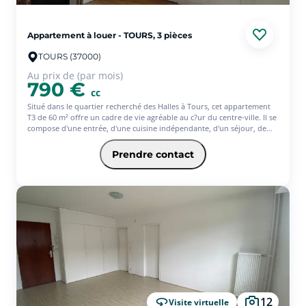
Appartement à louer - TOURS, 3 pièces
TOURS (37000)
Au prix de (par mois)
790 €
cc
Situé dans le quartier recherché des Halles à Tours, cet appartement
T3 de 60 m² offre un cadre de vie agréable au c?ur du centre-ville. Il se
compose d'une entrée, d'une cuisine indépendante, d'un séjour, de
deux chambres, d'une salle d'eau, d'un WC ainsi que d'une cave. Situé
au 1er étage d'un immeuble de 2 étages, l'appartement est habitable et
Prendre contact
dispose d'un chauffage individuel au gaz ainsi que d'une production
d'eau chaude individuelle au gaz. Un bien fonctionnel et idéalement
situé, offrant également un beau potentiel pour un projet de
résidence principale ou d'investissement. À découvrir sans tarder !
Avec l'offre Equilibre de l'assurance habitation Pacifica, votre loyer à
partir de 813.14? (offre ponctuelle 3 mois d'assurance offerts)* *
Service facultatif - Conditions en vigueur au 01/08/26.
12
Visite virtuelle