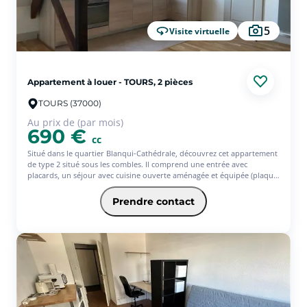
5
Visite virtuelle
Appartement à louer - TOURS, 2 pièces
TOURS (37000)
Au prix de (par mois)
690 €
cc
Situé dans le quartier Blanqui-Cathédrale, découvrez cet appartement
de type 2 situé sous les combles. Il comprend une entrée avec
placards, un séjour avec cuisine ouverte aménagée et équipée (plaque
de cuisson, four et hotte), une chambre ainsi qu'une salle d'eau avec
WC et branchement pour lave-linge. À proximité immédiate des
Prendre contact
commerces, des transports en commun et du cinéma Studio, ce
logement bénéficie d'un emplacement pratique en centre-ville. Une
place de parking peut également être louée au sein de la résidence.
Avec l'offre Jeune de l'assurance habitation PACIFICA, votre loyer sera
de 696? (offre ponctuelle de 3 mois d'assurance offerts)* * Service
facultatif - Conditions en vigueur au 01/07/26. Offre réservée aux 18-
31ans, sous réserve d'étude et d'acceptation définitive de votre
dossier par votre Caisse régionale