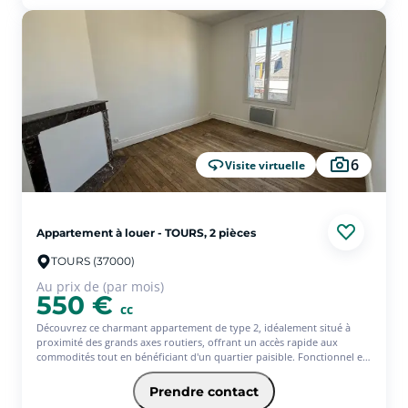
loyer sera de 796? (offre ponctuelle de 3 mois d'assurance offerts)* *
Service facultatif - Conditions en vigueur au 01/07/26. Offre réservée
aux 18-31ans, sous réserve d'étude et d'acceptation définitive de votre
dossier par votre Caisse régionale
6
Visite virtuelle
Appartement à louer - TOURS, 2 pièces
TOURS (37000)
Au prix de (par mois)
550 €
cc
Découvrez ce charmant appartement de type 2, idéalement situé à
proximité des grands axes routiers, offrant un accès rapide aux
commodités tout en bénéficiant d'un quartier paisible. Fonctionnel et
bien agencé, il se compose d'une entrée desservant une agréable pièce
de vie baignée de lumière naturelle, parfaite pour vos moments de
Prendre contact
détente. La cuisine, séparée, offre un espace pratique et convivial.