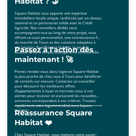
Habitat ? 🤝
Square Habitat vous apporte une expertise
immobilière locale unique, renforcée par un réseau
national et un partenariat solide avec le Crédit
Agricole. Nos conseillers dédiés vous
accompagnent tout au long de votre projet, vous
offrant un suivi personnalisé, une connaissance fine
du marché de Tours et des solutions adaptées à
vos besoins. Avec Square Habitat, la gestion
Passez à l'action dès
locative devient simple, transparente et sécurisée.
maintenant ! 🚀
Prenez rendez-vous dans l’agence Square Habitat
la plus proche de chez vous à Tours pour bénéficier
de conseils sur mesure. Contactez un conseiller
pour découvrir les meilleures offres
d’appartements à louer et inscrivez-vous à nos
alertes pour recevoir en exclusivité les nouvelles
annonces correspondant à vos critères. Trouvez
rapidement votre logement idéal avec Square
Habitat !
Réassurance Square
Habitat ❤️
Chez Square Habitat, nous mettons notre savoir-