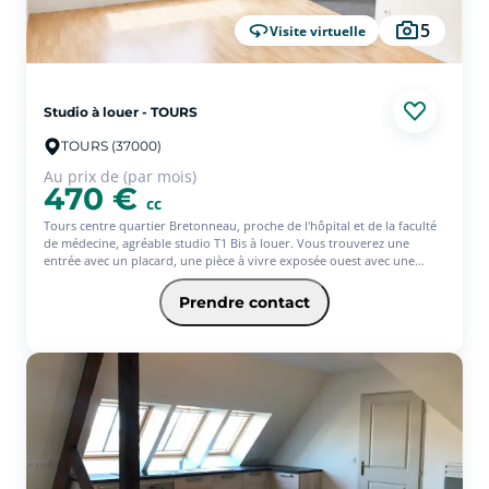
5
Visite virtuelle
Studio à louer - TOURS
TOURS (37000)
Au prix de (par mois)
470 €
cc
Tours centre quartier Bretonneau, proche de l'hôpital et de la faculté
de médecine, agréable studio T1 Bis à louer. Vous trouverez une
entrée avec un placard, une pièce à vivre exposée ouest avec une
cuisine aménagée et équipée (kitchenette), & une salle d'eau.
L'appartement est loué avec une place de parking sécurisée. Avec
Prendre contact
l'offre Jeune de l'assurance habitation PACIFICA, votre loyer sera de
470? (offre ponctuelle de 3 mois d'assurance offerts)* * Service
facultatif - Conditions en vigueur au 01/07/26. Offre réservée aux 18-
31ans, sous réserve d'étude et d'acceptation définitive de votre
dossier par votre Caisse régionale