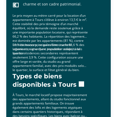
💶
charme et son cadre patrimonial.
Le prix moyen au mètre carré pour la location d’un
appartement à Tours s’élève à environ 13,5 € le m².
Cette stabilité des prix témoigne d’un marché
équilibré, où la demande reste soutenue grâce à
une importante population locataire, qui représente
66,2 % des habitants. La répartition des logements
est dominée par les appartements (81 %), contre
19 % de maisons, ce qui reflète une forte
Les résidences principales constituent 85,6 % des
urbanisation et un parc immobilier adapté à la
logements, signe d’une population stable, tandis
location.
que les résidences secondaires représentent
seulement 3,9 %. Cette configuration assure une
offre large et variée, du studio au grand
appartement familial, avec des prix modulés selon
le quartier, la surface et l’état général du bien.
Types de biens
disponibles à Tours 🏢
À Tours, le marché locatif propose majoritairement
des appartements, allant du studio fonctionnel aux
grands appartements familiaux. On trouve
également des lofts et des logements atypiques
dans certains quartiers historiques, répondant à
des besoins spécifiques. Les biens avec balcon ou