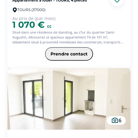
Appartement à louer - TOURS, 4 pièces
TOURS (37000)
Au prix de (par mois)
1 070 €
cc
Situé dans une résidence de standing, au c?ur du quartier Saint-
Augustin, découvrez ce spacieux appartement T4 de 101 m²,
idéalement situé à proximité immédiate des commerces, transports et
commodités. Dès l'entrée, vous serez séduit par une belle pièce de vie
lumineuse, ouverte sur une cuisine aménagée et équipée, offrant un
Prendre contact
espace convivial et fonctionnel. L'espace nuit se compose d'une
première chambre avec placard, ainsi que d'une salle d'eau avec WC.
En souplex, vous découvrirez deux belles chambres aux volumes
généreux, offrant de nombreuses possibilités d'aménagement :
chambres, bureau, espace télétravail ou encore espace détente selon
vos besoins. Avec l'offre Equilibre de l'assurance habitation Pacifica,
votre loyer à partir de 1092.20? (offre ponctuelle 3 mois d'assurance
offerts)* * Service facultatif - Conditions en vigueur au 01/08/26.
6