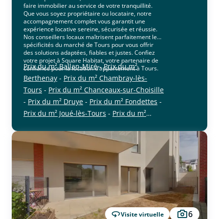
faire immobilier au service de votre tranquillité.
Que vous soyez propriétaire ou locataire, notre
accompagnement complet vous garantit une
expérience locative sereine, sécurisée et réussie.
Nos conseillers locaux maîtrisent parfaitement les
spécificités du marché de Tours pour vous offrir
des solutions adaptées, fiables et justes. Confiez
votre projet à Square Habitat, votre partenaire de
Prix du m² Ballan-Miré
-
Prix du m²
confiance pour la location d’appartement à Tours.
Berthenay
-
Prix du m² Chambray-lès-
Tours
-
Prix du m² Chanceaux-sur-Choisille
-
Prix du m² Druye
-
Prix du m² Fondettes
-
Prix du m² Joué-lès-Tours
-
Prix du m²
cliquer pour afficher plus du text
Luynes
-
Prix du m² La Membrolle-sur-
Choisille
-
Prix du m² Mettray
-
Prix du m²
Notre-Dame-d'Oé
-
Prix du m² Parçay-
Meslay
-
Prix du m² La Riche
-
Prix du m²
Rochecorbon
-
Prix du m² Saint-Avertin
-
Prix du m² Saint-Cyr-sur-Loire
-
Prix du m²
Saint-Étienne-de-Chigny
-
Prix du m² Saint-
Genouph
-
Prix du m² Saint-Pierre-des-
6
Visite virtuelle
Corps
-
Prix du m² Savonnières
-
Prix du