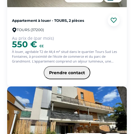
Appartement à louer - TOURS, 2 pièces
TOURS (37200)
Au prix de (par mois)
550 €
cc
À louer, agréable T2 de 44,4 m² situé dans le quartier Tours Sud Les
Fontaines, à proximité de l'école de commerce et du parc de
Grandmont. L'appartement comprend un séjour lumineux, une
cuisine indépendante, un cellier, une chambre, une salle de bains avec
WC ainsi qu¿un placard. Situé au 3 étage avec ascenseur, il bénéficie
Prendre contact
d'un chauffage collectif au gaz et de l'eau chaude collective.
Appartement fonctionnel et bien situé, idéal pour profiter d'un
environnement calme tout en restant proche des commodités et des
transports. À visiter rapidement. Avec l'offre Jeune de l'assurance
habitation PACIFICA, votre loyer sera de 556? (offre ponctuelle de 3
mois d'assurance offerts)* * Service facultatif - Conditions en vigueur
au 01/08/26. Offre réservée aux 18-31ans, sous réserve d'étude et
d'acceptation définitive de votre dossier par votre Caisse régionale