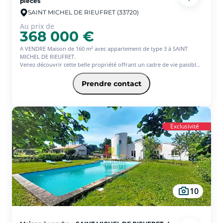
pièces
SAINT MICHEL DE RIEUFRET (33720)
Au prix de
368 000 €
A VENDRE Maison de 160 m² avec appartement de type 3 à SAINT
MICHEL DE RIEUFRET.
Venez découvrir cette belle propriété offrant un cadre de vie paisible
et agréable comprenant :
* Une entrée
Prendre contact
* Une cuisine aménagée
* Salon séjour lumineux
* 3 chambres
* Salle d'eau et cellier
* Garage attenant
Exclusivité
En complément au 1er étage un appartement indépendant :
* Cuisine aménagée ouverte sur salon séjour
* 2 Chambres
* Salle d'eau et cellier
Le tout sur un terrain de 2 162 m² idéal pour profiter des beaux jours
en famille ou entre amis. Ne manquez pas cette opportunité rare !!
Contactez nous dès maintenant pour organiser une visite !
10