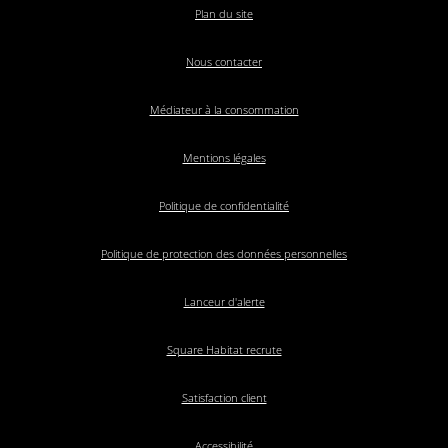
Plan du site
Nous contacter
Médiateur à la consommation
Mentions légales
Politique de confidentialité
Politique de protection des données personnelles
Lanceur d'alerte
Square Habitat recrute
Satisfaction client
Accessibilité