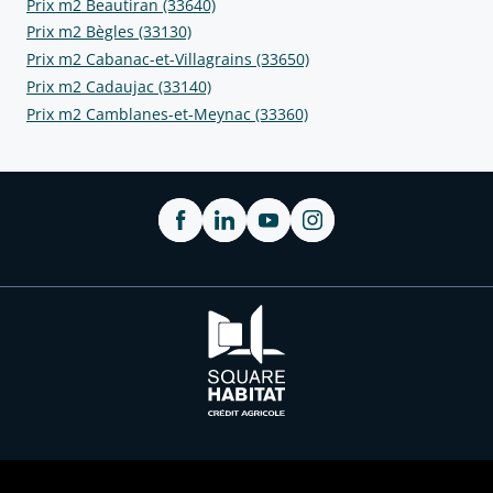
Prix m2 Beautiran (33640)
Prix m2 Bègles (33130)
Prix m2 Cabanac-et-Villagrains (33650)
Prix m2 Cadaujac (33140)
Prix m2 Camblanes-et-Meynac (33360)