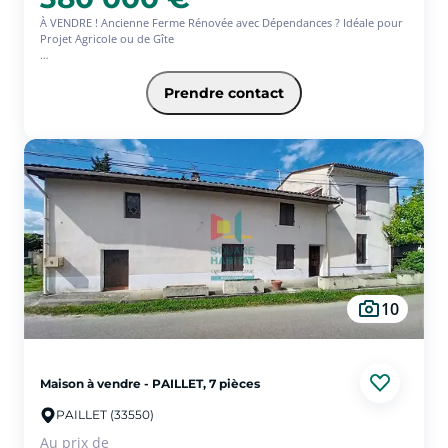
À VENDRE ! Ancienne Ferme Rénovée avec Dépendances ? Idéale pour
Projet Agricole ou de Gîte
Amoureux de la nature, porteurs de projets ruraux ou familles en
quête d'espace, cette authentique ferme n'attend que vous !
Prendre contact
Située en pleine campagne, dans un cadre paisible et verdoyant, cette
ancienne ferme pleine de charme se compose :
D'un séjour chaleureux
D'une cuisine conviviale
De trois chambres spacieuses
D'une salle d'eau fonctionnelle
Et d'une véranda lumineuse pour profiter des beaux jours
10
Mais ce n'est pas tout !
Les atouts extérieurs font de cette propriété un bien rare :
Maison à vendre - PAILLET, 7 pièces
Une ancienne étable pleine de potentiel
PAILLET (33550)
Deux garages pour stationner ou stocker
Au prix de