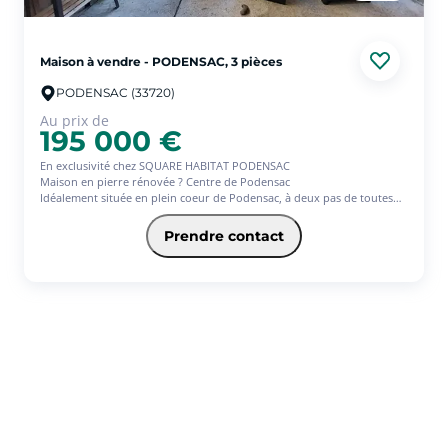
Maison à vendre - PODENSAC, 3 pièces
PODENSAC (33720)
Au prix de
195 000 €
En exclusivité chez SQUARE HABITAT PODENSAC
Maison en pierre rénovée ? Centre de Podensac
Idéalement située en plein coeur de Podensac, à deux pas de toutes
les commodités (gare, pôle médical, écoles, collège, commerces), venez
découvrir cette charmante maison en pierre de 85 m², prête à vous
Prendre contact
accueillir. Vous serez séduits par sa belle pièce de vie lumineuse avec
cuisine ouverte sur le salon, offrant un espace convivial et
fonctionnel. Un cellier complète le rez-de-chaussée pour un confort
au quotidien. L'espace nuit comprend 2 chambres ainsi qu'une salle
d'eau moderne. À l'extérieur, profitez d'une cour privative, idéale
pour vos repas en plein air ou vos moments de détente. Aucun
travaux à prévoir, il ne vous reste plus qu'à poser vos valises ! Cette
maison est parfaite pour un premier achat, un jeune couple, une
petite famille ou un investissement locatif. Une visite s'impose !
Contactez-nous dès aujourd'hui pour découvrir ce bien plein de
charme.