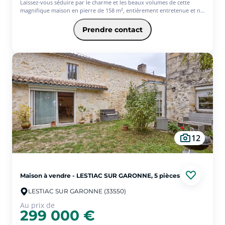
Laissez-vous séduire par le charme et les beaux volumes de cette
magnifique maison en pierre de 158 m², entièrement entretenue et ne
nécessitant aucun travaux.
Elle offre une cuisine aménagée, un vaste salon-séjour lumineux, 4
Prendre contact
chambres confortables, une salle d'eau moderne ainsi qu'une
climatisation réversible pour un confort optimal en toute saison.
À l'extérieur, vous profiterez d'un agréable terrain arboré de belle
superficie, idéal pour les moments en famille ou entre amis,
agrémenté d'une piscine. Un garage et un atelier complètent ce bien
aux prestations de qualité. Une maison alliant authenticité, confort et
fonctionnalité, située dans un environnement recherché sur la
commune d'Arbanats.
À découvrir sans tarder ! (4.80 % d'honoraires TTC à la charge de
l'acquéreur.)
12
Maison à vendre - LESTIAC SUR GARONNE, 5 pièces
LESTIAC SUR GARONNE (33550)
Au prix de
299 000 €