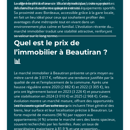
souligne la prédominance d’habitat individuel, très apprécié
La ville bénéficie d’une vie locale dynamique, soutenue par ses
des familles cherchant espace et intimité.
infrastructures scolaires adaptées et ses équipements sportifs.
Sa proximité avec Bordeaux, accessible grâce à la gare locale,
en fait un lieu idéal pour ceux qui souhaitent profiter des
avantages d’une métropole tout en vivant dans un
environnement plus calme et familial. L’évolution récente du
marché immobilier traduit une stabilité attractive, renforçant
sa valeur sur le long terme.
Quel est le prix de
l’immobilier à Beautiran ?
📊
Le marché immobilier à Beautiran présente un prix moyen au
mètre carré de 3 017 €, reflétant une tendance justifiée par la
qualité de vie et l’emplacement de la commune. Après une
hausse régulière entre 2020 (2 882 €) et 2022 (3 305 €), les
prix ont légèrement baissé en 2023 (3 226 €) et poursuivent
une stabilisation en 2024 (3 010 €) et 2025 (2 968 €). Cette
évolution montre un marché mature, offrant des opportunités
intéressantes pour les acheteurs.
Les facteurs qui influencent ces prix incluent l’état général des
biens, leur surface et leur localisation précise à Beautiran. La
forte majorité de maisons (96 %) par rapport aux
appartements (4 %) oriente le marché vers des biens spacieux,
souvent recherchés par les familles. Avec un taux de
propriétaires majoritaire à 81,9 % et une proportion