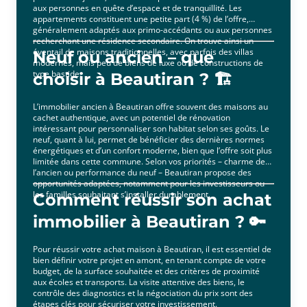
aux personnes en quête d’espace et de tranquillité. Les
appartements constituent une petite part (4 %) de l’offre,
généralement adaptés aux primo-accédants ou aux personnes
recherchant une résidence secondaire. On trouve ainsi un
éventail de maisons traditionnelles, avec parfois des villas
Neuf ou ancien – que
modernes, mais peu de biens de luxe ou de constructions de
type bastide.
choisir à Beautiran ? 🏗️
L’immobilier ancien à Beautiran offre souvent des maisons au
cachet authentique, avec un potentiel de rénovation
intéressant pour personnaliser son habitat selon ses goûts. Le
neuf, quant à lui, permet de bénéficier des dernières normes
énergétiques et d’un confort moderne, bien que l’offre soit plus
limitée dans cette commune. Selon vos priorités – charme de
l’ancien ou performance du neuf – Beautiran propose des
opportunités adaptées, notamment pour les investisseurs ou
les familles souhaitant s’installer durablement.
Comment réussir son achat
immobilier à Beautiran ? 🔑
Pour réussir votre achat maison à Beautiran, il est essentiel de
bien définir votre projet en amont, en tenant compte de votre
budget, de la surface souhaitée et des critères de proximité
aux écoles et transports. La visite attentive des biens, le
contrôle des diagnostics et la négociation du prix sont des
étapes clés pour sécuriser votre investissement.