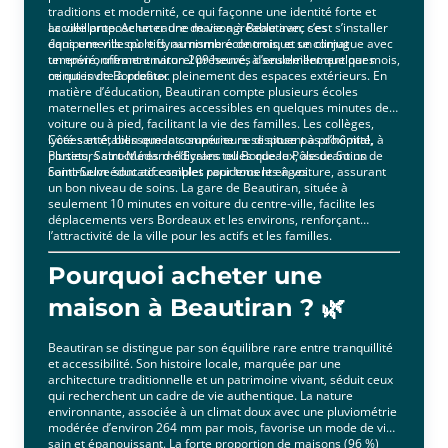
traditions et modernité, ce qui façonne une identité forte et
accueillante. Acheter une maison à Beautiran, c’est s’installer
La ville propose un cadre de vie agréable avec ses
dans une ville où le dynamisme économique se conjugue avec
équipements sportifs, au nombre de trois, et un climat
un environnement naturel préservé, à seulement quelques
tempéré, offrant environ 209 heures d’ensoleillement par mois,
minutes de Bordeaux.
ce qui invite à profiter pleinement des espaces extérieurs. En
matière d’éducation, Beautiran compte plusieurs écoles
maternelles et primaires accessibles en quelques minutes de
voiture ou à pied, facilitant la vie des familles. Les collèges,
lycées et établissements supérieurs se situent à proximité, à
Côté santé, bien que la commune ne dispose pas d’hôpital,
Portets, Saint-Médard-d’Eyrans ou Bordeaux, assurant un
plusieurs structures médicales telles que le Pôle de Soins de
continuum éducatif complet pour tous les âges.
Saint-Selve sont accessibles rapidement en voiture, assurant
un bon niveau de soins. La gare de Beautiran, située à
seulement 10 minutes en voiture du centre-ville, facilite les
déplacements vers Bordeaux et les environs, renforçant
l’attractivité de la ville pour les actifs et les familles.
Pourquoi acheter une
maison à Beautiran ? 🌿
Beautiran se distingue par son équilibre rare entre tranquillité
et accessibilité. Son histoire locale, marquée par une
architecture traditionnelle et un patrimoine vivant, séduit ceux
qui recherchent un cadre de vie authentique. La nature
environnante, associée à un climat doux avec une pluviométrie
modérée d’environ 264 mm par mois, favorise un mode de vie
sain et épanouissant. La forte proportion de maisons (96 %)