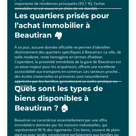
importante de résidences principales (93,1 %), l’achat
immobilier ici est souvent un choix de vie durable.
Les quartiers prisés pour
l’achat immobilier à
Beautiran 🏘️
À ce jour, aucune donnée officielle ne permet d'identifier
distinctement des quartiers spécifiques à Beautiran. La ville, de
taille modeste, reste homogène en termes d’habitat.
Cependant, la proximité immédiate de la gare de Beautiran est
un atout majeur pour les acquéreurs, offrant une excellente
accessibilité aux transports en commun. Les secteurs proches
des écoles maternelles et primaires sont naturellement
appréciés par les familles, garantissant un cadre pratique au
quotidien.
Quels sont les types de
biens disponibles à
Beautiran ? 🏠
Beautiran se caractérise essentiellement par une offre
immobilière dominée par les maisons individuelles, qui
représentent 96 % des logements. Ces biens, souvent de plain-
pied ou avec jardin, conviennent parfaitement aux familles ou