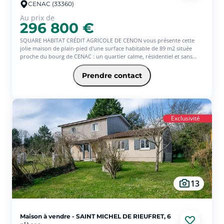
CENAC (33360)
Au prix de
296 800 €
SQUARE HABITAT CRÉDIT AGRICOLE DE CENON vous présente cette
jolie maison de plain-pied d'une surface habitable de 89 m2 située
proche du bourg de CENAC : un quartier calme, résidentiel et sans
nuisance.
Prendre contact
Familiale et accueillante, cette maison est composée d'une belle pièce
de vie d'une surface totale de 27 m² , une cuisine indépendante
(ouverture possible sur le séjour), 3 chambres, une salle de bain et WC
séparé. Accolé à la cuisine vous retrouverez un garage de 15 m² avec
porte motorisée.
Exclusivité
L'extérieur n'est pas en reste, avec un jardin à l'avant et à l'arrière de
la maison, parfait pour profiter des beaux jours, jardiner ou créer un
espace de détente.
Un cadre de vie idéal pour une famille souhaitant allier confort,
tranquillité et proximité des commodités. (6.00 % d'honoraires TTC à la
charge de l'acquéreur.)
13
Maison à vendre - SAINT MICHEL DE RIEUFRET, 6