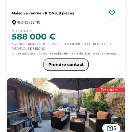
Maison à vendre - RIONS, 8 pièces
RIONS (33410)
Au prix de
588 000 €
A VENDRE MAISON DE CARACTERE EN PIERRE AU COUR DE LA CITE
MEDIEVALE DE RIONS.
Située au coeur d'une cité médiévale pleine de charme cette demeure
exceptionnelle du XIIème siècle offre un cadre de vie unique, chargé
d'histoire et authenticité. Dès l'entrée vous serez séduit elle se
Prendre contact
compose de vastes pièces de vie, baignées dans la lumière, idéales
pour accueillir famille et amis dans une atmosphère chaleureuse. La
partie nuit propose cinq chambres spacieuses dont une suite
parentale confortable, ainsi qu'une grande salle de jeux pouvant
s'adapter à vos envies. Une dépendance attenante à rénover selon vos
Exclusivité
projets vient enrichir ce bien plein de potentiel. A l'extérieur vous
profiterez d'un jardin intimiste sana vis à vis avec un puits et grande
terrasse couverte. Cette maison rare alliant charme de l'ancien et
potentiel aménagement est une opportunité unique pour les
amateurs de belles pierres et d'histoire. N'hésitez pas venez la visiter
vous serez séduit !
5