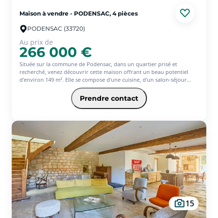
Maison à vendre - PODENSAC, 4 pièces
PODENSAC (33720)
Au prix de
266 000 €
Située sur la commune de Podensac, dans un quartier prisé et
recherché, venez découvrir cette maison offrant un beau potentiel
d'environ 149 m². Elle se compose d'une cuisine, d'un salon-séjour
lumineux, de trois chambres ainsi que d'un bureau idéal pour le
télétravail ou une chambre d'appoint. Une salle d'eau complète
Prendre contact
l'espace intérieur.
Vous apprécierez également ses atouts supplémentaires : une cuisine
d'été et une grande véranda, parfaites pour profiter des beaux jours
en toute saison. Implantée sur un terrain de 612 m², cette maison
bénéficie d'un environnement agréable, à proximité immédiate des
écoles, du cabinet médical et de toutes les commodités. Quelques
travaux de rafraîchissement sont à prévoir pour la mettre à votre
goût et révéler tout son potentiel.
Une opportunité à ne pas manquer !
15