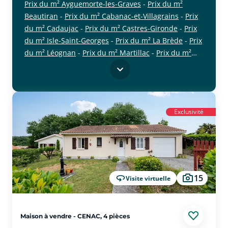
Prix du m² Ayguemorte-les-Graves
-
Prix du m²
Beautiran
-
Prix du m² Cabanac-et-Villagrains
-
Prix
du m² Cadaujac
-
Prix du m² Castres-Gironde
-
Prix
du m² Isle-Saint-Georges
-
Prix du m² La Brède
-
Prix
du m² Léognan
-
Prix du m² Martillac
-
Prix du m²
cliquer pour afficher plus du text
Saint-Médard-d'Eyrans
-
Prix du m² Saint-Morillon
-
Prix du m² Saint-Selve
-
Prix du m² Saucats
Exclusivité
15
Visite virtuelle
Maison à vendre - CENAC, 4 pièces