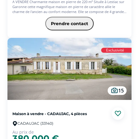
A VENDRE Charmante maison en pierre de 220 m² Située à Lestiac sur
Garonne cette magnifique maison en pierre de caractère allie le
charme de l'ancien au confort moderne. Elle se compose de 4 grandes
chambres idéales pour accueillir sa famille ou recevoir des invités,
ainsi qu'une spacieuse pièce de vie pour partager des moments
Prendre contact
conviviaux. Vous profiterez également d'un jardin arboré agréable,
offrant un bel espace extérieur pour se détendre, jardiner ou
organiser des repas en plein air. La maison est idéalement située à
proximité des commodités, école, transport tout en bénéficiant d'un
cadre de vie calme et verdoyant et à seulement 25km de Bordeaux.
Exclusivité
Pour plus d'informations ou organiser une visite, n'hésitez pas à nous
contacter.
15
Maison à vendre - CADAUJAC, 4 pièces
CADAUJAC (33140)
Au prix de
380 000 €