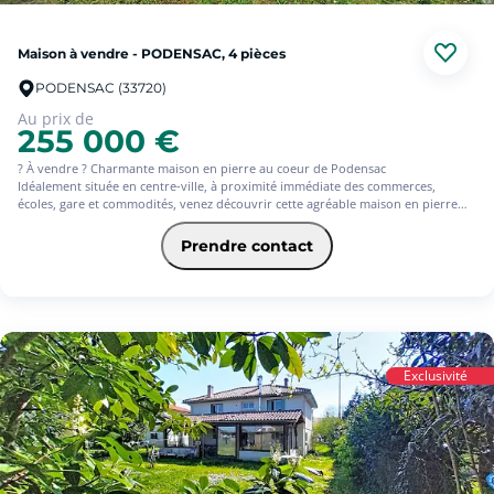
Maison à vendre - PODENSAC, 4 pièces
PODENSAC (33720)
Au prix de
255 000 €
? À vendre ? Charmante maison en pierre au coeur de Podensac
Idéalement située en centre-ville, à proximité immédiate des commerces,
écoles, gare et commodités, venez découvrir cette agréable maison en pierre
pleine de charme et en bon état général. Elle se compose d'une entrée, d'une
cuisine, d'un salon séjour lumineux, d'un bureau idéal pour le télétravail, d'une
Prendre contact
buanderie, d'une salle d'eau, à l'étage 3 chambres d'une salle de bains ainsi que
de 2 WC.
À l'extérieur, vous profiterez d'une cour et d'un jardin agréable, parfaits pour
les moments de détente en famille ou entre amis et une place de parking
privée.0
Une maison fonctionnelle et chaleureuse, alliant le cachet de l'ancien et le
confort du quotidien.
Exclusivité
? Emplacement recherché ? À visiter sans tarder !