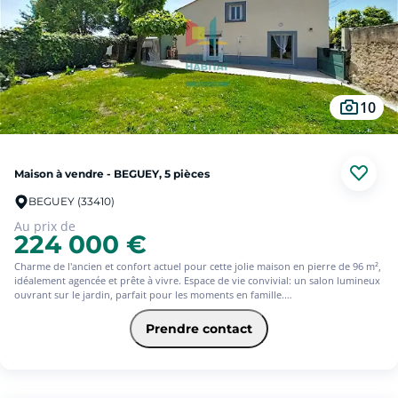
pas venez la visiter vous serez séduit !
10
Maison à vendre - BEGUEY, 5 pièces
BEGUEY (33410)
Au prix de
224 000 €
Charme de l'ancien et confort actuel pour cette jolie maison en pierre de 96 m²,
idéalement agencée et prête à vivre. Espace de vie convivial: un salon lumineux
ouvrant sur le jardin, parfait pour les moments en famille.
Cuisine fonctionnelle: agréable et pratique, pensée pour le quotidien.
Nuit et intimité: 4 chambres confortables pour accueillir toute la famille ou un
Prendre contact
espace bureau. Salle d'eau moderne: propre et bien entretenue.
Confort thermique économique: pompe à chaleur + poêle à granulés pour des
hivers doux et des factures maîtrisées.
Extérieur: joli jardin clos pour profiter des beaux jours, jardiner ou jouer avec
les enfants.