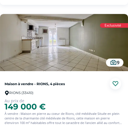
beaux jours en toute tranquillité.
Quelques travaux sont à prévoir, laissant libre cours à vos envies
d'aménagement et de personnalisation. ? Une belle opportunité à ne pas
manquer ! (8.76 % d'honoraires TTC à la charge de l'acquéreur.)
Exclusivité
9
Maison à vendre - RIONS, 4 pièces
RIONS (33410)
Au prix de
149 000 €
À vendre : Maison en pierre au coeur de Rions, cité médiévale Située en plein
centre de la charmante cité médiévale de Rions, cette maison en pierre
d'environ 100 m² habitables offre tout le caractère de l'ancien allié au confort
moderne. Au rez-de-chaussée, vous découvrirez une belle pièce de vie