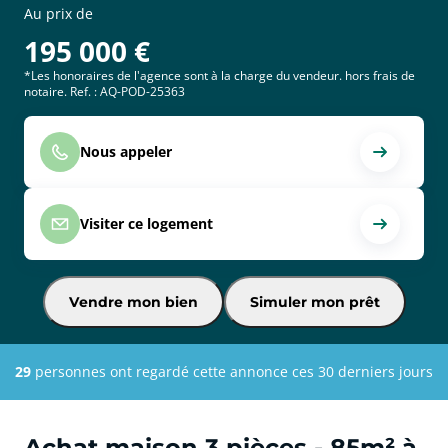
Au prix de
195 000
€
*Les honoraires de l'agence sont à la charge du vendeur. hors frais de
notaire. Ref. : AQ-POD-25363
Nous appeler
Visiter ce logement
Vendre mon bien
Simuler mon prêt
29
personnes ont regardé cette annonce ces 30 derniers jours
Achat maison 3 pièces - 85m² à