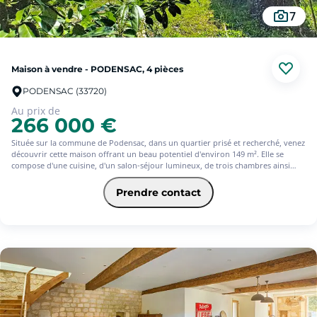
7
Maison à vendre - PODENSAC, 4 pièces
PODENSAC (33720)
Au prix de
266 000 €
Située sur la commune de Podensac, dans un quartier prisé et recherché, venez
découvrir cette maison offrant un beau potentiel d'environ 149 m². Elle se
compose d'une cuisine, d'un salon-séjour lumineux, de trois chambres ainsi
que d'un bureau idéal pour le télétravail ou une chambre d'appoint. Une salle
d'eau complète l'espace intérieur.
Prendre contact
Vous apprécierez également ses atouts supplémentaires : une cuisine d'été et
une grande véranda, parfaites pour profiter des beaux jours en toute saison.
Implantée sur un terrain de 612 m², cette maison bénéficie d'un environnement
agréable, à proximité immédiate des écoles, du cabinet médical et de toutes les
commodités. Quelques travaux de rafraîchissement sont à prévoir pour la
mettre à votre goût et révéler tout son potentiel.
Une opportunité à ne pas manquer !