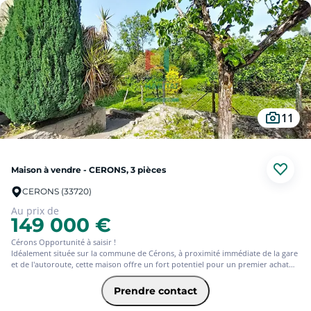
Vous cherchez une maison alliant charme, fonctionnalité et économies
d'énergie ? Venez la découvrir et laissez-vous séduire. Photos et informations
complémentaires sur demande. (6.50 % d'honoraires TTC à la charge de
l'acquéreur.)
11
Maison à vendre - CERONS, 3 pièces
CERONS (33720)
Au prix de
149 000 €
Cérons Opportunité à saisir !
Idéalement située sur la commune de Cérons, à proximité immédiate de la gare
et de l'autoroute, cette maison offre un fort potentiel pour un premier achat
ou un investissement. Elle se compose d'une agréable pièce de vie lumineuse
avec cuisine ouverte sur le salon, parfaite pour des moments de convivialité.
Prendre contact
L'espace nuit comprend 2 chambres, offrant confort et fonctionnalité. Un
garage vient compléter ce bien, ainsi qu'un beau jardin, idéal pour profiter des