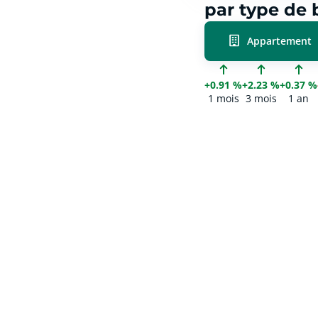
par type de 
Appartement
+0.91 %
+2.23 %
+0.37 %
1 mois
3 mois
1 an