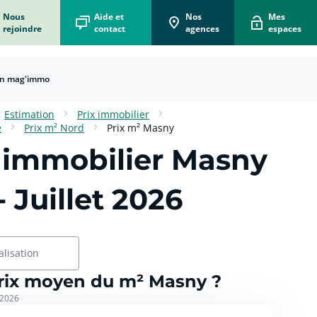
Nous
Aide et
Nos
Mes
rejoindre
contact
agences
espaces
n mag'immo
Estimation
Prix immobilier
e
Prix m² Nord
Prix m² Masny
 immobilier
Masny
- Juillet 2026
alisation
prix moyen du m² Masny ?
 2026