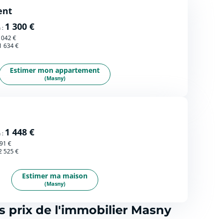
ent
1 300 €
 :
 042 €
1 634 €
Estimer mon appartement
(Masny)
1 448 €
 :
91 €
2 525 €
Estimer ma maison
(Masny)
s prix de l'immobilier Masny