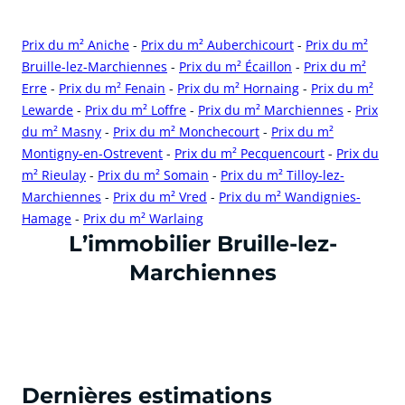
Prix du m² Aniche
-
Prix du m² Auberchicourt
-
Prix du m²
Bruille-lez-Marchiennes
-
Prix du m² Écaillon
-
Prix du m²
Erre
-
Prix du m² Fenain
-
Prix du m² Hornaing
-
Prix du m²
Lewarde
-
Prix du m² Loffre
-
Prix du m² Marchiennes
-
Prix
du m² Masny
-
Prix du m² Monchecourt
-
Prix du m²
Montigny-en-Ostrevent
-
Prix du m² Pecquencourt
-
Prix du
m² Rieulay
-
Prix du m² Somain
-
Prix du m² Tilloy-lez-
Marchiennes
-
Prix du m² Vred
-
Prix du m² Wandignies-
Hamage
-
Prix du m² Warlaing
cliquer pour afficher plus du text
L’immobilier Bruille-lez-
Marchiennes
Dernières estimations