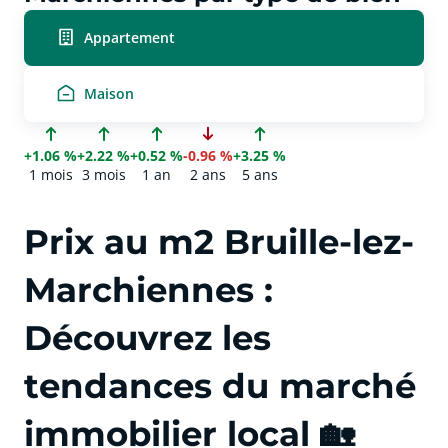
Appartement
Maison
+1.06 %
+2.22 %
+0.52 %
-0.96 %
+3.25 %
1 mois
3 mois
1 an
2 ans
5 ans
Prix au m2 Bruille-lez-
Marchiennes :
Découvrez les
tendances du marché
immobilier local 🏡