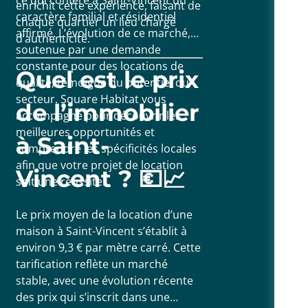
enrichit cette expérience, faisant de
caractère familial et résidentiel
chaque quartier un lieu chargé
affirmé. L’évolution de ce marché,
d’authenticité.
soutenue par une demande
constante pour des locations de
Quel est le prix
qualité, témoigne du potentiel du
secteur. Square Habitat vous
de l’immobilier
accompagne pour découvrir les
meilleures opportunités et
à Saint-
comprendre les spécificités locales
afin que votre projet de location
Vincent ? 💶📈
soit une réussite.
Le prix moyen de la location d’une
maison à Saint-Vincent s’établit à
environ 9,3 € par mètre carré. Cette
tarification reflète un marché
stable, avec une évolution récente
des prix qui s’inscrit dans une