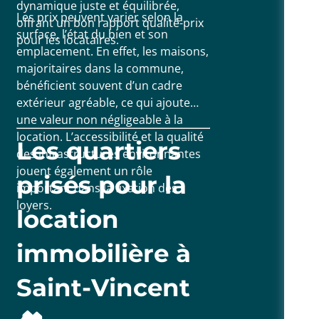
dynamique juste et équilibrée,
Les prix peuvent varier selon la
offrant un bon rapport qualité-prix
surface, l’état du bien et son
pour les locataires.
emplacement. En effet, les maisons,
majoritaires dans la commune,
bénéficient souvent d’un cadre
extérieur agréable, ce qui ajoute
une valeur non négligeable à la
location. L’accessibilité et la qualité
Les quartiers
des infrastructures environnantes
jouent également un rôle
prisés pour la
important dans la fixation des
loyers.
location
immobilière à
Saint-Vincent