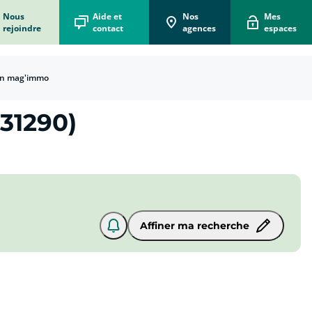
Nous
Aide et
Nos
Mes
rejoindre
contact
agences
espaces
n mag'immo
31290)
Affiner ma recherche