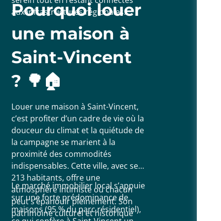
Pourquoi louer
aux infrastructures régionales.
une maison à
Saint-Vincent
? 🌳🏠
Louer une maison à Saint-Vincent,
c’est profiter d’un cadre de vie où la
douceur du climat et la quiétude de
la campagne se marient à la
proximité des commodités
indispensables. Cette ville, avec ses
213 habitants, offre une
Le marché immobilier local s’appuie
atmosphère intimiste où chacun
sur une forte prédominance de
peut s’épanouir pleinement. Son
maisons (95 % du parc résidentiel),
patrimoine culturel et historique
ce qui confère à Saint-Vincent un