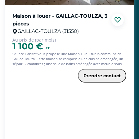
Maison à louer - GAILLAC-TOULZA, 3
pièces
GAILLAC-TOULZA (31550)
Au prix de (par mois)
1 100 €
cc
Square Habitat vous propose une Maison T3 nu sur la commune de
Gaillac-Toulza. Cette maison se compose d'une cuisine amenagée, un
séjour, 2 chambres ; une salle de bains aménagée avec meuble sous
vasque et douche. En annexe un grand jardin et 2 emplacements de
parking. Honoraires de location (TTC) à la charge du locataire pour la
Prendre contact
réalisation des services suivants : visites, constitution de dossier, frais
de rédaction de bail, état des lieux. Dépot de garantie, A verser par le
locataire correspond a 1 mois de loyer HC. Nous consulter pour
disponibilités.