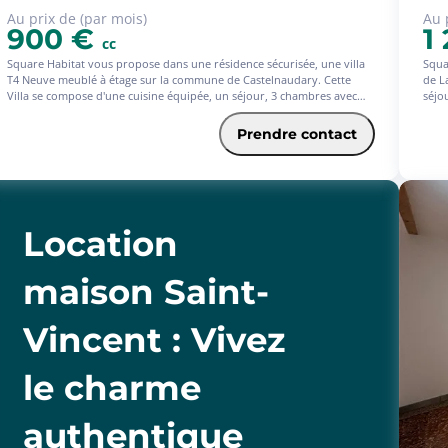
Au prix de (par mois)
Au 
900 €
1
cc
Square Habitat vous propose dans une résidence sécurisée, une villa
Squa
T4 Neuve meublé à étage sur la commune de Castelnaudary. Cette
de L
Villa se compose d'une cuisine équipée, un séjour, 3 chambres avec
séjo
placards, une salle de bains aménagée avec meuble, double vasque et
vasq
baignoire, 2 WC. En annexe une terrasse avec jardin et un garage.
Hono
Prendre contact
Honoraires de location (TTC) à la charge du locataire pour la
réali
réalisation des services suivants : visites, constitution de dossier, frais
de ré
de rédaction de bail, état des lieux. Dépôt de garantie, à verser par le
loca
locataire correspond à 2 mois de loyer HC. Nous consulter pour
dispo
disponibilité.
Location
maison Saint-
Vincent : Vivez
le charme
authentique