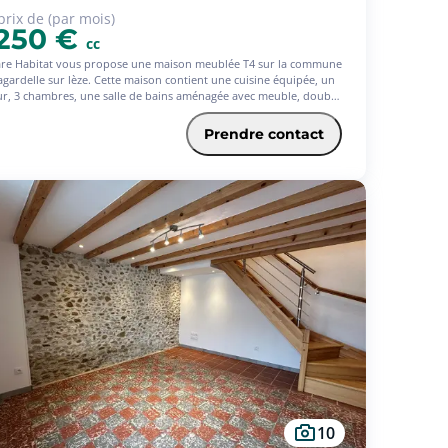
prix de (par mois)
 250 €
cc
re Habitat vous propose une maison meublée T4 sur la commune
agardelle sur lèze. Cette maison contient une cuisine équipée, un
ur, 3 chambres, une salle de bains aménagée avec meuble, double
ue et douche. En annexe un garage et un grand jardin.
raires de location (TTC) à la charge du locataire pour la
Prendre contact
sation des services suivants : visites, constitution de dossier, frais
daction de bail, état des lieux. Dépôt de garantie, à verser par le
taire correspond à 1 mois de loyer HC. Nous consulter pour
nibilité.
10