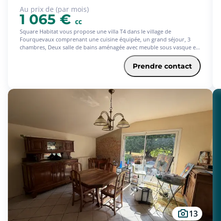
Au prix de (par mois)
1 065 €
cc
Square Habitat vous propose une villa T4 dans le village de
Fourquevaux comprenant une cuisine équipée, un grand séjour, 3
chambres, Deux salle de bains aménagée avec meuble sous vasque et
douche. En annexe une terrasse, un jardin et un garage,Honoraires de
location (TTC) à la charge du locataire pour la réalisation des services
Prendre contact
suivants : visites, constitution de dossier, frais de rédaction de bail,
état des lieux. Dépôt de garantie, à verser par le locataire correspond
à 1 mois de loyer HC. Nous consulter pour disponibilité.
13