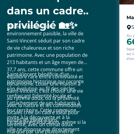
dans un cadre
Mai
privilégié 🏡✨
Située au cœur d’un
S
environnement paisible, la ville de
Au 
6
Saint-Vincent séduit par son cadre
de vie chaleureux et son riche
Squa
sur 
patrimoine. Avec une population de
d'un
213 habitants et un âge moyen de
amén
empl
37,7 ans, cette commune offre un
acco
Saint-Vincent bénéficie d’un
équilibre rare entre convivialité et
locat
patrimoine historique qui raconte
de do
dynamisme. Louer une maison à
gara
son évolution au fil des siècles,
Saint-Vincent, c’est choisir une vie
Nous
renforçant l’identité locale et
au rythme doux, où la proximité
l’attachement de ses habitants à
avec la nature et les commodités
leur territoire. Cette commune
locales crée un cadre idéal pour
invite à la découverte et à la
toutes les générations.
En matière d’éducation, même si la
sérénité, avec un climat doux
ville ne dispose pas directement
marqué par une pluviométrie