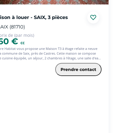
son à louer - SAIX, 3 pièces
AIX (81710)
prix de (par mois)
60 €
cc
re Habitat vous propose une Maison T3 à étage refaite a neuve
la commune de Saix, près de Castres. Cette maison se compose
e cuisine équipée, un séjour, 2 chambres à l'étage, une salle d'eau
agée avec meuble sous vasque et douche. En annexe un
acement de parking devant la maison et la climatisation
Prendre contact
mpagne ce logement. Honoraires de location (TTC) à la charge du
aire pour la réalisation des services suivants : visites, constitution
ssier, frais de rédaction de bail, état des lieux. Dépôt de
ntie, à verser par le locataire correspond à 1 mois de loyer HC.
 consulter pour disponibilité.