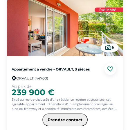
d'une salle d'eau rénovée et de WC séparés.
Une garage fermé en sous-sol vient compléter ce bien rare sur le
Exclusivité
secteur.
À visiter sans tarder !
6
Appartement à vendre - ORVAULT, 3 pièces
ORVAULT (44700)
Au prix de
239 900 €
Situé au rez-de-chaussée d'une résidence récente et sécurisée, cet
agréable appartement T3 bénéficie d'un emplacement privilégié, au
pied du tramway et à proximité immédiate des commerces, des écoles
et de toutes les commodités.
L'appartement se compose d'une lumineuse pièce de vie, bénéficiant
Prendre contact
d'une double exposition Sud et Est, ouverte sur l'extérieur et
prolongée par deux terrasses, offrant un cadre de vie agréable et une