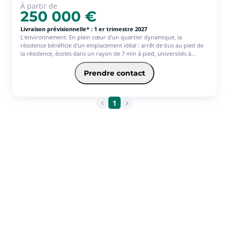
À partir de
250 000 €
Livraison prévisionnelle* : 1 er trimestre 2027
L'environnement: En plein cœur d'un quartier dynamique, la
résidence bénéficie d'un emplacement idéal : arrêt de bus au pied de
la résidence, écoles dans un rayon de 7 min à pied, universités à
moins de 6 min en voiture, supermarché et épicerie à 2 min à pied. Le
projet: Dans un cadre en plein renouveau, la résidence est composée
Prendre contact
de 54 logements, T2 au T3, dont 24 sociaux, répartis sur deux
bâtiments de 4 et 5 étages.
1