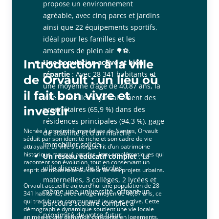
propose un environnement
agréable, avec cinq parcs et jardins
ainsi que 22 équipements sportifs,
idéal pour les familles et les
amateurs de plein air 🌳⚽.
Introduction à la ville
Une population active et bien
répartie
: Avec 28 341 habitants et
de Orvault : un lieu où
une moyenne d’âge de 40,87 ans, la
il fait bon vivre et
ville accueille majoritairement des
investir
propriétaires (65,9 %) dans des
résidences principales (94,3 %), gage
Nichée à proximité immédiate de Nantes, Orvault
de stabilité et d’un marché
séduit par son identité riche et son cadre de vie
immobilier solide.
attrayant. La ville s’enorgueillit d’un patrimoine
historique marqué par des lieux emblématiques qui
Un réseau éducatif complet
: La
racontent son évolution, tout en conservant un
ville dispose de 8 écoles
esprit de modernité au cœur de ses projets urbains.
maternelles, 3 collèges, 2 lycées et
Orvault accueille aujourd’hui une population de 28
même une université, offrant un
341 habitants, avec un âge moyen de 40,87 ans, ce
qui traduit une communauté jeune et active. Cette
parcours scolaire complet à
démographie dynamique soutient une vie locale
proximité de votre futur
animée et une demande constante en logements,