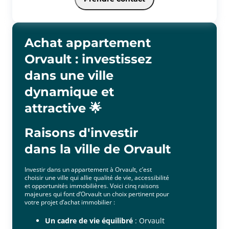
voiture. Le projet: En symbiose avec la nature, la résidence est
composée de 165 logements, dont 104 sociaux (PLAI / PLUS / LLI / BRS
/ PLS démembré), répartis sur 4 bâtiments de 5 à 7 étages.
Achat appartement
Orvault : investissez
dans une ville
dynamique et
attractive 🌟
Raisons d'investir
dans la ville de Orvault
Investir dans un appartement à Orvault, c’est
choisir une ville qui allie qualité de vie, accessibilité
et opportunités immobilières. Voici cinq raisons
majeures qui font d’Orvault un choix pertinent pour
votre projet d’achat immobilier :
Un cadre de vie équilibré
: Orvault