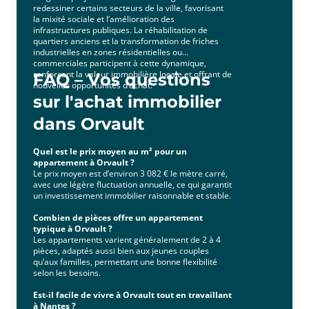
redessiner certains secteurs de la ville, favorisant
la mixité sociale et l’amélioration des
infrastructures publiques. La réhabilitation de
quartiers anciens et la transformation de friches
industrielles en zones résidentielles ou
commerciales participent à cette dynamique,
renforçant la valeur immobilière locale et offrant de
FAQ – Vos questions
nouvelles opportunités d’achat.
sur l'achat immobilier
dans Orvault
Quel est le prix moyen au m² pour un
appartement à Orvault ?
Le prix moyen est d’environ 3 082 € le mètre carré,
avec une légère fluctuation annuelle, ce qui garantit
un investissement immobilier raisonnable et stable.
Combien de pièces offre un appartement
typique à Orvault ?
Les appartements varient généralement de 2 à 4
pièces, adaptés aussi bien aux jeunes couples
qu’aux familles, permettant une bonne flexibilité
selon les besoins.
Est-il facile de vivre à Orvault tout en travaillant
à Nantes ?