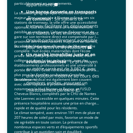
particulièrement en appartements.
appartement 🎓.
Une bonne desserte en transports
La situation géographique d’Orvault est un atout
majeur. Bien connectée à Nantes grâce à ses six
en commun
: Six stations de
stations de tramway, la ville offre une accessibilité
tramway facilitent les déplacements
optimale, tout en conservant un environnement
paisible et verdoyant. L’absence d’aéroport et de
vers Nantes et les environs, rendant
gare sur son territoire direct est compensée par la
Orvault particulièrement accessible
proximité des infrastructures majeures de Nantes,
accessibles en voiture en moins de 20 minutes.
Du côté de l’éducation, Orvault propose une offre
pour les actifs et les étudiants 🚋.
complète : huit écoles maternelles dont l’école
Un marché immobilier juste et en
privée Saint Joseph proche du centre-ville, trois
collèges et deux lycées polyvalents, avec des
évolution maîtrisée
: Le prix moyen
établissements professionnels et une université à
au mètre carré est de 3 082 €, avec
portée de main. Cette richesse scolaire est un vrai
plus pour les familles souhaitant s’installer
une évolution modérée au cours des
durablement.
Le secteur médical est également bien couvert
dernières années, assurant un
avec deux hôpitaux à proximité immédiate,
notamment le Had Nantes et Region, et l’USLD
investissement pérenne 💶.
Cheveux Blancs, complétés par le CHU de Nantes
site Laennec accessible en quelques minutes. Cette
présence hospitalière assure une prise en charge
rapide et de qualité pour les résidents.
Le climat tempéré, avec environ 191 mm de pluie et
207 heures de soleil par mois, favorise un mode de
vie agréable en toute saison. La présence de
nombreux espaces verts et d’équipements sportifs
contribue à un quotidien sain et équilibré.