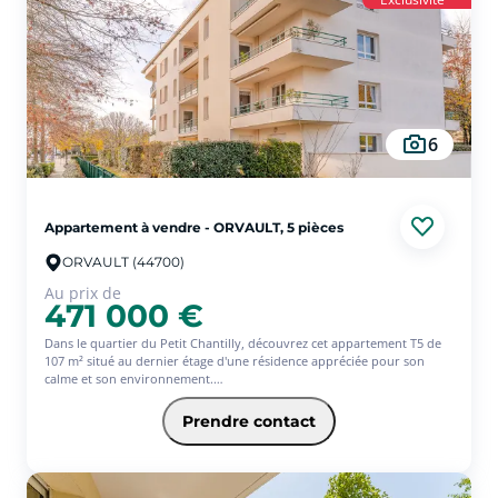
6
Appartement à vendre - ORVAULT, 5 pièces
ORVAULT (44700)
Au prix de
471 000 €
Dans le quartier du Petit Chantilly, découvrez cet appartement T5 de
107 m² situé au dernier étage d'une résidence appréciée pour son
calme et son environnement.
Une terrasse de 145 m², véritable prolongement de la pièce de vie,
offrant une vue dégagée et un espace idéal pour recevoir, se détendre
Prendre contact
ou profiter pleinement des beaux jours.
L'appartement comprend une belle pièce de vie lumineuse ouverte
sur la terrasse, une cuisine indépendante aménagée et équipée,
quatre chambres, une salle de bains, une salle d'eau et un WC