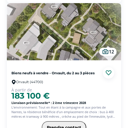
belle luminosité tout au long de la journée.
Il dispose également de deux chambres avec placards intégrés, d'une
salle d'eau et de WC séparés.
Une place de stationnement en sous-sol complète ce bien rare sur le
secteur.
À visiter sans tarder !
12
Biens neufs à vendre - Orvault, du 2 au 3 pièces
Orvault (44700)
À partir de
183 100 €
Livraison prévisionnelle* : 2 ème trimestre 2028
L'environnement: Tout en étant à la campagne et aux portes de
Nantes, la résidence bénéficie d'un emplacement de choix : bus à 400
mètres et tramway à 900 mètres , crèche au pied de l'immeuble, lycée
à 450 mètres, écoles maternelle, primaire et collège à 1,1km,
supermarché à 500 mètres, le centre ville de Nantes est à 15 min en
Prendre contact