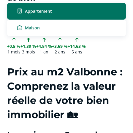
Appartement
Maison
+0.5 %
+1.39 %
+4.84 %
+3.69 %
+14.63 %
1 mois
3 mois
1 an
2 ans
5 ans
Prix au m2 Valbonne :
Comprenez la valeur
réelle de votre bien
immobilier 🏡