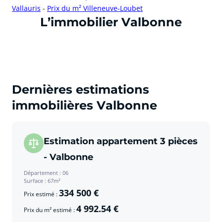
Vallauris
-
Prix du m² Villeneuve-Loubet
cliquer pour afficher plus du text
L’immobilier Valbonne
Dernières estimations
immobilières Valbonne
Estimation appartement 3 pièces
- Valbonne
Département : 06
Surface : 67m²
334 500 €
Prix estimé :
4 992.54 €
Prix du m² estimé :