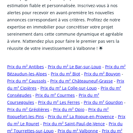
estimation fiable et personnalisée. Inscrivez-vous à nos
alertes pour recevoir en avant-première les nouvelles
annonces correspondant à vos critères. Profitez de notre
expertise en immobilier pour concrétiser votre projet
sereinement dans cette commune dynamique et agréable
à vivre. N’attendez plus pour faire le premier pas vers la
réussite de votre investissement à Valbonne ! 🌟
Prix du m² Antibes
-
Prix du m² Le Bar-sur-Loup
-
Prix du m²
Bézaudun-les-Alpes
-
Prix du m² Biot
-
Prix du m² Bouyon
-
Prix du m² Caussols
-
Prix du m² Châteauneuf-Grasse
-
Prix
du m² Cipières
-
Prix du m² La Colle-sur-Loup
-
Prix du m²
Conségudes
-
Prix du m² Courmes
-
Prix du m²
Coursegoules
-
Prix du m² Les Ferres
-
Prix du m² Gourdon
-
Prix du m² Gréolières
-
Prix du m² Opio
-
Prix du m²
Roquefort-les-Pins
-
Prix du m² La Roque-en-Provence
-
Prix
du m² Le Rouret
-
Prix du m² Saint-Paul-de-Vence
-
Prix du
m² Tourrettes-sur-Loup
-
Prix du m² Valbonne
-
Prix du m²