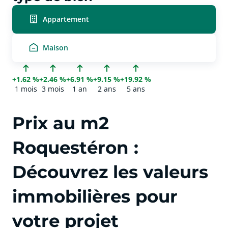
Appartement
Maison
+1.62 %
+2.46 %
+6.91 %
+9.15 %
+19.92 %
1 mois
3 mois
1 an
2 ans
5 ans
Prix au m2
Roquestéron :
Découvrez les valeurs
immobilières pour
votre projet