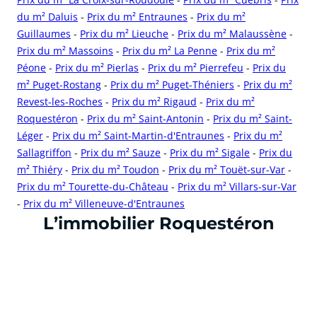
du m² Daluis
-
Prix du m² Entraunes
-
Prix du m²
Guillaumes
-
Prix du m² Lieuche
-
Prix du m² Malaussène
-
Prix du m² Massoins
-
Prix du m² La Penne
-
Prix du m²
Péone
-
Prix du m² Pierlas
-
Prix du m² Pierrefeu
-
Prix du
m² Puget-Rostang
-
Prix du m² Puget-Théniers
-
Prix du m²
Revest-les-Roches
-
Prix du m² Rigaud
-
Prix du m²
Roquestéron
-
Prix du m² Saint-Antonin
-
Prix du m² Saint-
Léger
-
Prix du m² Saint-Martin-d'Entraunes
-
Prix du m²
Sallagriffon
-
Prix du m² Sauze
-
Prix du m² Sigale
-
Prix du
m² Thiéry
-
Prix du m² Toudon
-
Prix du m² Touët-sur-Var
-
Prix du m² Tourette-du-Château
-
Prix du m² Villars-sur-Var
-
Prix du m² Villeneuve-d'Entraunes
cliquer pour afficher plus du text
L’immobilier Roquestéron