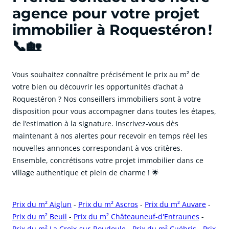
agence pour votre projet
immobilier à Roquestéron !
📞🏡
Vous souhaitez connaître précisément le prix au m² de
votre bien ou découvrir les opportunités d’achat à
Roquestéron ? Nos conseillers immobiliers sont à votre
disposition pour vous accompagner dans toutes les étapes,
de l’estimation à la signature. Inscrivez-vous dès
maintenant à nos alertes pour recevoir en temps réel les
nouvelles annonces correspondant à vos critères.
Ensemble, concrétisons votre projet immobilier dans ce
village authentique et plein de charme ! 🌟
Prix du m² Aiglun
-
Prix du m² Ascros
-
Prix du m² Auvare
-
Prix du m² Beuil
-
Prix du m² Châteauneuf-d'Entraunes
-
Prix du m² La Croix-sur-Roudoule
-
Prix du m² Cuébris
-
Prix