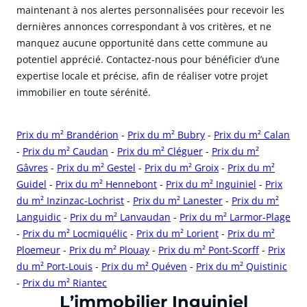
maintenant à nos alertes personnalisées pour recevoir les
dernières annonces correspondant à vos critères, et ne
manquez aucune opportunité dans cette commune au
potentiel apprécié. Contactez-nous pour bénéficier d’une
expertise locale et précise, afin de réaliser votre projet
immobilier en toute sérénité.
Prix du m² Brandérion
-
Prix du m² Bubry
-
Prix du m² Calan
-
Prix du m² Caudan
-
Prix du m² Cléguer
-
Prix du m²
Gâvres
-
Prix du m² Gestel
-
Prix du m² Groix
-
Prix du m²
Guidel
-
Prix du m² Hennebont
-
Prix du m² Inguiniel
-
Prix
du m² Inzinzac-Lochrist
-
Prix du m² Lanester
-
Prix du m²
Languidic
-
Prix du m² Lanvaudan
-
Prix du m² Larmor-Plage
-
Prix du m² Locmiquélic
-
Prix du m² Lorient
-
Prix du m²
Ploemeur
-
Prix du m² Plouay
-
Prix du m² Pont-Scorff
-
Prix
du m² Port-Louis
-
Prix du m² Quéven
-
Prix du m² Quistinic
-
Prix du m² Riantec
cliquer pour afficher plus du text
L’immobilier Inguiniel