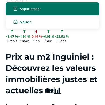
Appartement
Maison
+1.07 %
+1.91 %
-0.46 %
+6.05 %
+23.52 %
1 mois
3 mois
1 an
2 ans
5 ans
Prix au m2 Inguiniel :
Découvrez les valeurs
immobilières justes et
actuelles 🏡📊