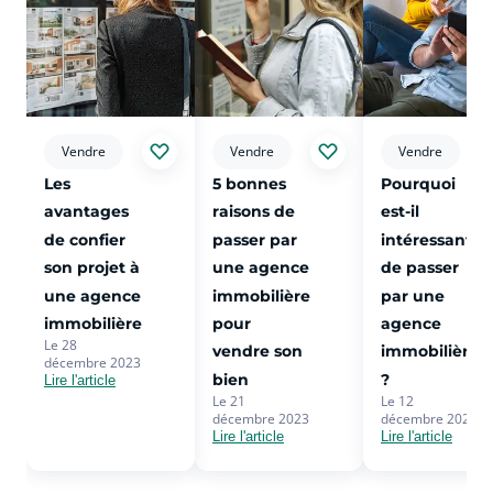
voir plus sur l'article Les avantages de confier son projet à
voir plus sur l'article 5 bonnes rais
voir plus sur l
Vendre
Vendre
Vendre
Les
5 bonnes
Pourquoi
avantages
raisons de
est-il
de confier
passer par
intéressant
son projet à
une agence
de passer
une agence
immobilière
par une
immobilière
pour
agence
Le 28
vendre son
immobilière
décembre 2023
bien
?
Lire l'article
Le 21
Le 12
décembre 2023
décembre 2023
Lire l'article
Lire l'article