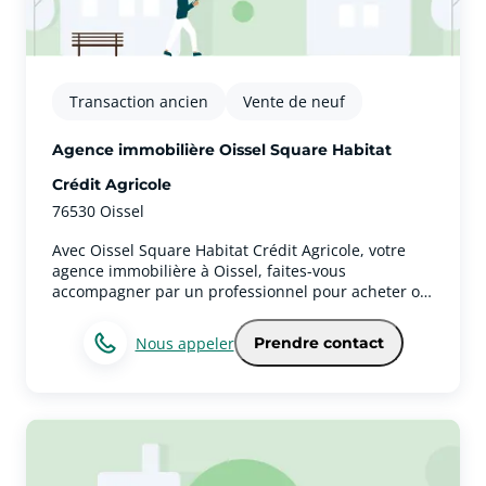
Transaction ancien
Vente de neuf
Agence immobilière Oissel Square Habitat
Crédit Agricole
76530 Oissel
Avec Oissel Square Habitat Crédit Agricole, votre
agence immobilière à Oissel, faites-vous
accompagner par un professionnel pour acheter ou
vendre un bien immobilier.Votre agence
immobilière Oissel Square Habitat Crédit Agricole
Nous appeler
Prendre contact
propose aussi ses services sur la ville de OisselNous
sommes basés à Oissel, et notre agence exerce
également sur le secteur de Oissel. Pour vous
apporter la plus grande satisfaction, nous nous
basons principalement sur notre rigueur, sur notre
réactivité et sur notre compétence.Les expertises et
services immobiliers de votre agence à OisselNotre