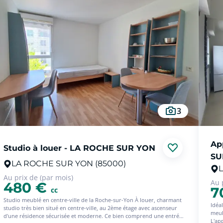
3
Ap
Studio à louer - LA ROCHE SUR YON
SU
LA ROCHE SUR YON (85000)
Au prix de (par mois)
Au 
480 €
7
cc
Studio meublé en centre-ville de la Roche-sur-Yon À louer, charmant
Idéa
studio très bien situé en centre-ville, au 2ème étage avec ascenseur
meub
d'une résidence sécurisée et moderne. Ce bien comprend une entrée
L'ap