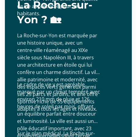
La Roche-sur-
de vie appréciable pour ses
habitants.
Yon ? 🏡
La Roche-sur-Yon est marquée par
une histoire unique, avec un
centre-ville réaménagé au XIXe
siècle sous Napoléon III, à travers
une architecture en étoile qui lui
confère un charme distinctif. La ville
allie patrimoine et modernité, avec
Le cadre de vie y est agréable,
des espaces verts généreux parmi
marqué par un climat tempéré avec
ses 25 parcs et jardins, et une offre
environ 210 mm de pluie et 126
sportive riche de 55 équipements
heures de soleil par mois, offrant
adaptés à tous les âges et niveaux.
un équilibre parfait entre douceur
et luminosité. La ville est aussi un
pôle éducatif important, avec 23
Sur le plan médical, La Roche-sur-
écoles maternelles (dont l’école