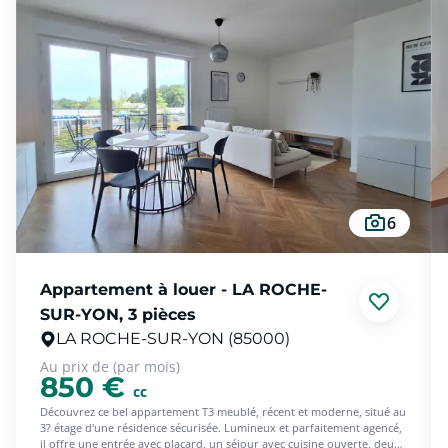
6
Appartement à louer - LA ROCHE-
SUR-YON, 3 pièces
LA ROCHE-SUR-YON (85000)
Au prix de (par mois)
850 €
cc
Découvrez ce bel appartement T3 meublé, récent et moderne, situé au
3? étage d'une résidence sécurisée. Lumineux et parfaitement agencé,
il offre une entrée avec placard, un séjour avec cuisine ouverte, deux