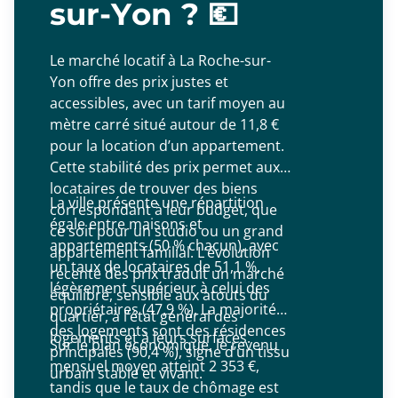
sur-Yon ? 💶
Le marché locatif à La Roche-sur-
Yon offre des prix justes et
accessibles, avec un tarif moyen au
mètre carré situé autour de 11,8 €
pour la location d’un appartement.
Cette stabilité des prix permet aux
locataires de trouver des biens
La ville présente une répartition
correspondant à leur budget, que
égale entre maisons et
ce soit pour un studio ou un grand
appartements (50 % chacun), avec
appartement familial. L’évolution
un taux de locataires de 51,1 %,
récente des prix traduit un marché
légèrement supérieur à celui des
équilibré, sensible aux atouts du
propriétaires (47,9 %). La majorité
quartier, à l’état général des
des logements sont des résidences
logements et à leurs surfaces.
Sur le plan économique, le revenu
principales (90,4 %), signe d’un tissu
mensuel moyen atteint 2 353 €,
urbain stable et vivant.
tandis que le taux de chômage est