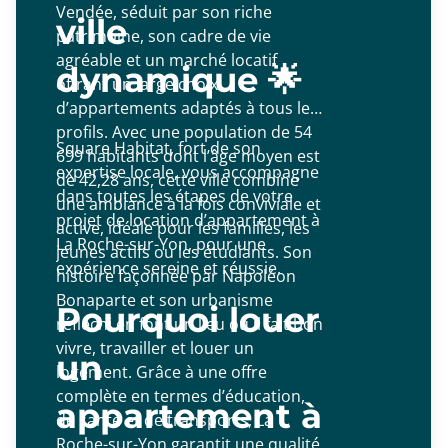
Vendée, séduit par son riche
ville
patrimoine, son cadre de vie
agréable et un marché locatif
dynamique 🌟
offrant un large choix
d’appartements adaptés à tous les
profils. Avec une population de 54
Square Habitat, fort de son
699 habitants dont l’âge moyen est
expertise locale, vous accompagne
de 42,28 ans, cette ville combine
dans toutes les étapes de votre
une ambiance à la fois conviviale et
projet de location d’appartement à
active, idéale pour les familles, les
La Roche-sur-Yon, pour une
jeunes actifs ou les étudiants. Son
expérience sereine et réussie.
histoire façonnée par Napoléon
Bonaparte et son urbanisme
Pourquoi louer
réfléchi en font un lieu où il fait bon
vivre, travailler et louer un
un
logement. Grâce à une offre
complète en termes d’éducation,
appartement à
de santé et de transports, La
Roche-sur-Yon garantit une qualité