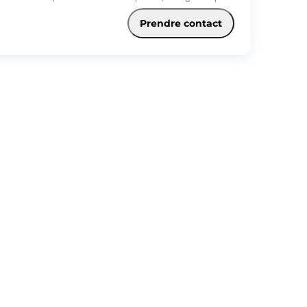
ie avec cuisine ouverte aménagée et équipée, deux chambres
 une en mezzanine), ainsi qu'une salle d'eau avec WC. Vous
Prendre contact
ficierez également d'une place de parking privative et d'une cave.
ONIBLE A COMPTER DU 23/07/2026 Pour toute demande, merci
ien vouloir constituer votre dossier locataire via notre site Square
tat en vous rendant sur l'annonce concernée.