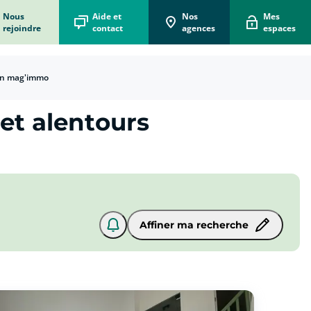
Nous
Aide et
Nos
Mes
rejoindre
contact
agences
espaces
n mag'immo
et alentours
Affiner ma recherche