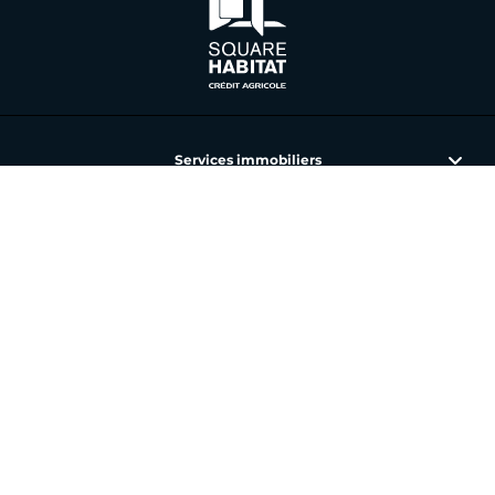
Services immobiliers
L'immobilier avec Square Habitat
Nos annonces et agences
Toutes nos offres