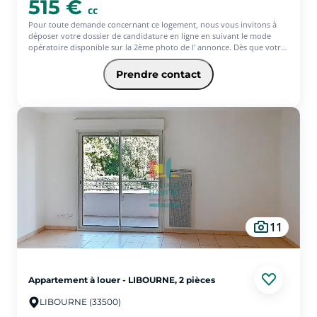
515 €
cc
Pour toute demande concernant ce logement, nous vous invitons à
déposer votre dossier de candidature en ligne en suivant le mode
opératoire disponible sur la 2ème photo de l' annonce. Dès que votre
dossier est complet, notre équipe vous contacte pour poursuivre l'
étude de votre candidature. Appartement en rez de chaussée d'une
Prendre contact
surface de 30m2 composé d'une cuisine équipée (frigo combiné, hotte,
plaque, four) ouverte sur le séjour, un WC indépendant une
mezzanine avec salle d'eau, une surface de rangements. Cet
appartement se situe dans une maison divisée en deux lots. Le
quartier est très calme, les places de stationnement dans la rue sont
gratuites, et vous êtes tout de même proches des grands axes routiers
et des commodités. Disponible immédiatemment ! Les informations
sur les risques auxquels le bien est exposé sont disponibles sur le site
Géorisques : www.georisques.gouv.fr
11
Appartement à louer - LIBOURNE, 2 pièces
LIBOURNE (33500)