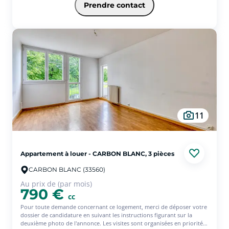
étude de votre candidature. Maison T2 dans un quartier calme situé
Prendre contact
Chemin de Carré, à Libourne; Le logement est composé au RDC d'une
cuisine et d'une pièce de vie, une salle d'eau avec wc. A l'étage une
chambre. Le logement est disponible immédiatement. Les
informations sur les risques auxquels le bien est exposé sont
disponibles sur le site Géorisques : www.georisques.gouv.fr
11
Appartement à louer - CARBON BLANC, 3 pièces
CARBON BLANC (33560)
Au prix de (par mois)
790 €
cc
Pour toute demande concernant ce logement, merci de déposer votre
dossier de candidature en suivant les instructions figurant sur la
deuxième photo de l'annonce. Les visites sont organisées en priorité