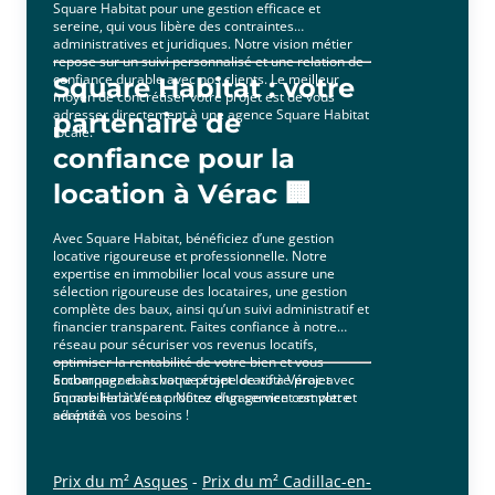
Square Habitat pour une gestion efficace et
sereine, qui vous libère des contraintes
administratives et juridiques. Notre vision métier
repose sur un suivi personnalisé et une relation de
confiance durable avec nos clients. Le meilleur
Square Habitat : votre
moyen de concrétiser votre projet est de vous
adresser directement à une agence Square Habitat
partenaire de
locale.
confiance pour la
location à Vérac 🏢
Avec Square Habitat, bénéficiez d’une gestion
locative rigoureuse et professionnelle. Notre
expertise en immobilier local vous assure une
sélection rigoureuse des locataires, une gestion
complète des baux, ainsi qu’un suivi administratif et
financier transparent. Faites confiance à notre
réseau pour sécuriser vos revenus locatifs,
optimiser la rentabilité de votre bien et vous
accompagner à chaque étape de votre projet
Embarquez dans votre projet locatif à Vérac avec
immobilier à Vérac. Notre engagement est votre
Square Habitat et profitez d’un service complet et
sérénité.
adapté à vos besoins !
Prix du m² Asques
-
Prix du m² Cadillac-en-