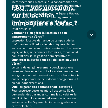
investissement. En parallèle, la connaissance des
réglementations locales et la gestion administrative
FAQ – Vos questions
rigoureuse sont indispensables. Faire appel à un
service de gestion locative comme Square Habitat
sur la location
permet de bénéficier d’un accompagnement
complet, de la mise en location à la gestion
immobilière à Vérac ❓
quotidienne, en passant par la rédaction du bail et
l’état des lieux.
Comment bien gérer la location de son
appartement à Vérac ?
La gestion locative demande du temps et de la
maîtrise des obligations légales. Square Habitat
vous accompagne sur toutes les étapes : fixation du
loyer, visites, sélection des locataires, rédaction du
bail, état des lieux, gestion administrative et
financière.
Quelle est la durée d’un bail de location vide à
Vérac ?
Le bail vide est généralement conclu pour une
durée minimale de 3 ans. Le locataire peut quitter
le logement à tout moment avec un préavis, tandis
que le propriétaire ne peut donner congé qu’à la fin
du bail, sauf exceptions.
Quelles garanties demander au locataire ?
Pour sécuriser votre location, il est conseillé de
demander des garanties comme la solvabilité, la
stabilité d’emploi et éventuellement une caution.
Votre conseiller Square Habitat vous guide dans
cette sélection.