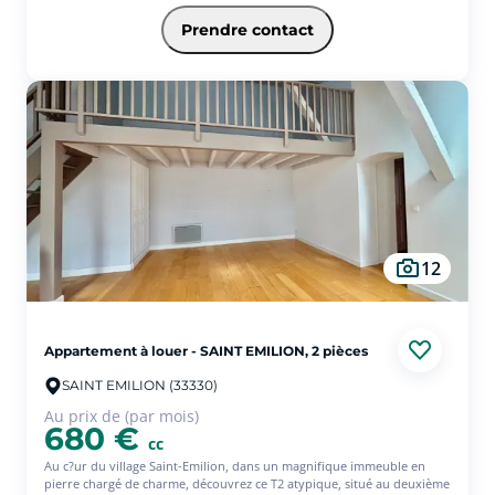
pour les dossiers complets : plus votre dossier est finalisé rapidement,
plus vite vous serez contactés. Afin d'assurer un traitement fluide et
Prendre contact
équitable des candidatures, nous vous remercions de privilégier ce
canal et d'éviter les sollicitations en parallèle. Résidence Lucy
Beaumont à Carbon-Blanc, appartement composé d'une entrée, un
séjour, une cuisine et un cellier attenant, deux chambres, une salle
d'eau, wc. Le logement dispose d'un balcon. Des places de parkings
non attribuées sont à votre disposition. Un cellier en rez-de-chaussée.
Ensemble disponible immédiatement. La provision sur charges
comprend : les charges de copropriété, l'eau froide, la taxe d'ordures
ménagères, l'entretien de la chaudière. Ecoles maternelle et
élémentaire à quelques minutes et collège accessible en transports ou
vélo. Commerces de proximité et centre ville de Carbon-Blanc à 5
minutes de voiture. Gare de Sainte-Eulalie Carbon Blanc : 4 minutes en
voiture / 15 minutes à vélo. Accès rapide à la rocade bordelaise en
12
moins de 10 minutes. Arrêt de bus "Joliot Curie (ligne60) : 1 minute à
pied Arrêts desservis par les lignes 7 et 57 à environ 4 minutes à pied.
Terminus du tram A « La Gardette - Bassens - Carbon-Blanc » à
environ 8 minutes en voiture. Des travaux de ravalement de façade et
isolation par l'extérieur seront effectués sur l'année 2026.
Appartement à louer - SAINT EMILION, 2 pièces
SAINT EMILION (33330)
Au prix de (par mois)
680 €
cc
Au c?ur du village Saint-Emilion, dans un magnifique immeuble en
pierre chargé de charme, découvrez ce T2 atypique, situé au deuxième