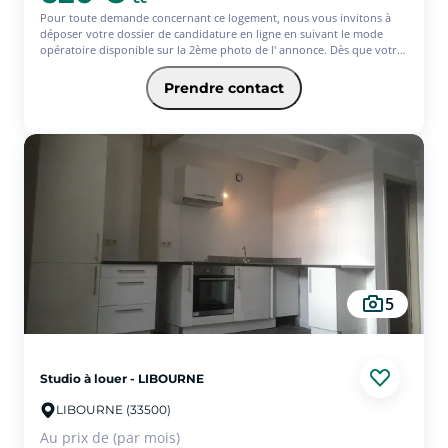
Pour toute demande concernant ce logement, nous vous invitons à
déposer votre dossier de candidature en ligne en suivant le mode
opératoire disponible sur la 2ème photo de l' annonce. Dès que votre
dossier est complet, notre équipe vous contacte pour poursuivre l'
étude de votre candidature. Appartement T2 entièrement rénové,
Prendre contact
dans le centre ville de Libourne, rue piétonne. Le logement se
compose d'une pièce de vie avec cuisine semi-ouverte, ouverture sur
balcon coté rue Gambetta. Une salle d'eau avec WC, un cellier, puis
une chambre avec ouverture sur cour privative; Le logement est
disponible immédiatement ! Les informations sur les risques auxquels
le bien est exposé sont disponibles sur le site Géorisques :
www.georisques.gouv.fr
5
Studio à louer - LIBOURNE
LIBOURNE (33500)
Au prix de (par mois)