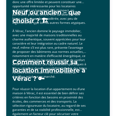
donc une offre limitée et peuvent constituer une
opportunité intéressante pour les locataires
recherchant un logement plus compact, en
Neuf ou ancien – que
particulier près du centre-ville. La diversité des
biens reste cependant modérée, avec peu de
choisir ? 🏗️
logements de type loft ou autres formes atypiques.
À Vérac, l'ancien domine le paysage immobilier,
avec une majorité de maisons traditionnelles au
charme authentique, souvent appréciées pour leur
caractère et leur intégration au cadre naturel. Le
neuf, même s’il est plus rare, présente l’avantage
de proposer des bâtiments aux normes actuelles,
notamment en matière d’efficacité énergétique, ce
qui peut séduire les locataires soucieux de confort
Comment réussir sa
et de performances. Les opportunités spécifiques à
Vérac résident dans la possibilité de louer des biens
location immobilière à
rénovés alliant modernité et cachet local, un
équilibre prisé sur ce marché.
Vérac ? 🔑
Pour réussir la location d’un appartement ou d’une
maison à Vérac, il est essentiel de bien définir ses
critères en fonction des besoins en proximité des
écoles, des commerces et des transports. La
sélection rigoureuse du locataire, au regard de ses
garanties et de sa stabilité professionnelle, est
également un facteur clé pour sécuriser votre