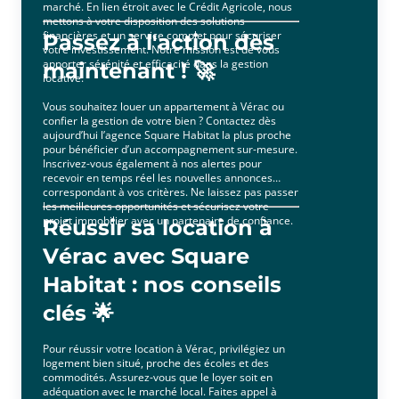
marché. En lien étroit avec le Crédit Agricole, nous
mettons à votre disposition des solutions
financières et un service complet pour sécuriser
Passez à l'action dès
votre investissement. Notre mission est de vous
apporter sérénité et efficacité dans la gestion
maintenant ! 🚀
locative.
Vous souhaitez louer un appartement à Vérac ou
confier la gestion de votre bien ? Contactez dès
aujourd’hui l’agence Square Habitat la plus proche
pour bénéficier d’un accompagnement sur-mesure.
Inscrivez-vous également à nos alertes pour
recevoir en temps réel les nouvelles annonces
correspondant à vos critères. Ne laissez pas passer
les meilleures opportunités et sécurisez votre
projet immobilier avec un partenaire de confiance.
Réussir sa location à
Vérac avec Square
Habitat : nos conseils
clés 🌟
Pour réussir votre location à Vérac, privilégiez un
logement bien situé, proche des écoles et des
commodités. Assurez-vous que le loyer soit en
adéquation avec le marché local. Faites appel à