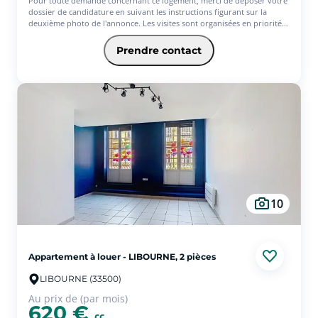
Pour toute demande concernant ce logement, merci de déposer votre
dossier de candidature en suivant les instructions figurant sur la
deuxième photo de l'annonce. Les visites sont organisées en priorité
pour les dossiers complets : plus votre dossier est finalisé rapidement,
plus vite vous serez contactés. Afin d'assurer un traitement fluide et
Prendre contact
équitable des candidatures, nous vous remercions de privilégier ce
canal et d'éviter les sollicitations en parallèle. Dans une résidence
calme et sécurisée, situé au deuxième étage, avec ascenseur, bel
appartement lumineux ; Il se compose d'une cuisine aménagée et
équipée, ouverte sur le séjour et le balcon, deux chambres avec
placards, une salle de bains, un wc indépendant. Une place de
parking. Disponible immédiatement.
10
Appartement à louer - LIBOURNE, 2 pièces
LIBOURNE (33500)
Au prix de (par mois)
620 €
cc