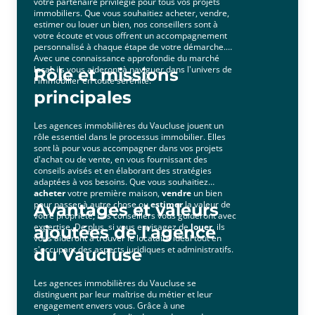
votre partenaire privilégié pour tous vos projets
recherchant le bien qui vous correspond et en vous
immobiliers. Que vous souhaitiez acheter, vendre,
accompagnant chez le notaire lors de la signature
estimer ou louer un bien, nos conseillers sont à
de l'acte de vente. De plus, nous vous apporterons
votre écoute et vous offrent un accompagnement
l'accompagnement nécessaire pendant tout le
personnalisé à chaque étape de votre démarche.
processus avec l'objectif de doper la vente de votre
Avec une connaissance approfondie du marché
logement, de l'estimation de de votre bien à la
local, ils vous aideront à naviguer dans l'univers de
Rôle et missions
l'immobilier en toute sérénité.
finalisation de l'acte de vente, en passant par le
principales
filtrage des potentiels acheteurs.Contactez votre
agence immobilière Square Habitat Pays
Cavaillonnais-Durance pour vos projets d'achat ou
Les agences immobilières du Vaucluse jouent un
de venteN'hésitez pas, prenez contact avec nous
rôle essentiel dans le processus immobilier. Elles
sont là pour vous accompagner dans vos projets
pour acheter ou vendre un bien immobilier avec
d'achat ou de vente, en vous fournissant des
l'aide d'une agence immobilière à Aix-En-Provence.
conseils avisés et en élaborant des stratégies
Nos agents vous reçoivent en semaine de 14h à 17h
adaptées à vos besoins. Que vous souhaitiez
et de 9h à 12h. Nous pouvons convenir d'un rendez-
acheter
votre première maison,
vendre
un bien
vous par courriel :
pour passer à autre chose ou
estimer
la valeur de
Avantages et valeurs
votre propriété, nos conseillers vous guideront avec
cavaillontransaction@squarehabitat.fr, ou par
expertise. De plus, si vous envisagez de
louer
, ils
ajoutées de l'agence
téléphone au 04 90 06 68 90. Nous sommes
vous aideront à trouver le locataire idéal tout en
également présents sur LinkedIn, sur Facebook, sur
s'occupant des aspects juridiques et administratifs.
du Vaucluse
Instagram ou encore sur X.
Les agences immobilières du Vaucluse se
distinguent par leur maîtrise du métier et leur
engagement envers vous. Grâce à une