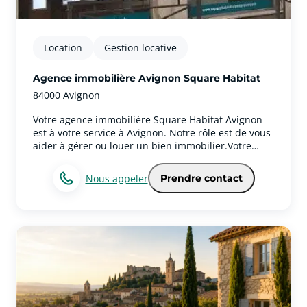
Location
Gestion locative
Agence immobilière Avignon Square Habitat
84000 Avignon
Votre agence immobilière Square Habitat Avignon
est à votre service à Avignon. Notre rôle est de vous
aider à gérer ou louer un bien immobilier.Votre
agence immobilière Square Habitat Avignon exerce
aussi sur la ville de AvignonCouvrant Avignon, notre
Nous appeler
Prendre contact
secteur inclut également Avignon. Nos principaux
points forts sont notre courtoisie, notre intelligence
et notre franchise.Les services immobiliers de votre
agence à AvignonLa gestion locative est une de nos
spécialités : nous organiserons les visites, et nous
réaliserons l'état des lieux d'entrée et de sortie.
Prenez contact avec nous si vous désirez louer un
logement à Avignon, notre agence vous mettra en
relation avec un bailleur qui dispose d'un bien
adapté à vos besoins et à votre budget.Contactez