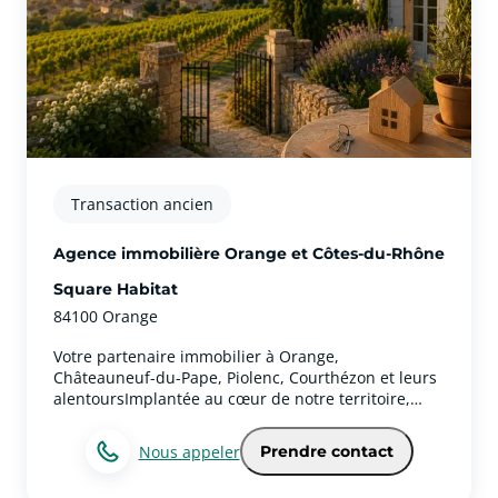
votre agence immobilière Square Habitat Avignon
pour vos projets de location ou de gestionN'hésitez
pas, faites appel à nous pour louer ou gérer un bien
immobilier avec l'aide d'agents immobiliers à
Avignon. Nous sommes présents sur LinkedIn, sur
Facebook, sur Instagram ou encore sur X. Nous
pouvons également prendre rendez-vous par
téléphone au 04 90 14 06 00 ou par mail :
avignongestion@squarehabitat.fr. Notre agence est
ouverte en semaine de 9h à 12h et de 14h à 17h, et
Transaction ancien
le samedi de 14h à 17h et de 9h à 12h.
Agence immobilière Orange et Côtes-du-Rhône
Square Habitat
84100 Orange
Votre partenaire immobilier à Orange,
Châteauneuf-du-Pape, Piolenc, Courthézon et leurs
alentoursImplantée au cœur de notre territoire,
notre agence immobilière vous accompagne dans
tous vos projets d’achat, de vente, de location et
Nous appeler
Prendre contact
d’investissement à Orange, Châteauneuf-du-Pape,
Piolenc, Courthézon et dans les communes