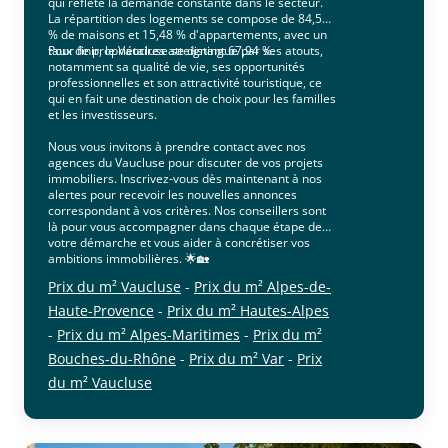
qui reflète la demande constante dans le secteur.
La répartition des logements se compose de 84,52
% de maisons et 15,48 % d'appartements, avec un
taux de propriétaires atteignant 67,94 %.
Pour finir, le Vaucluse se distingue par ses atouts,
notamment sa qualité de vie, ses opportunités
professionnelles et son attractivité touristique, ce
qui en fait une destination de choix pour les familles
et les investisseurs.
Nous vous invitons à prendre contact avec nos
agences du Vaucluse pour discuter de vos projets
immobiliers. Inscrivez-vous dès maintenant à nos
alertes pour recevoir les nouvelles annonces
correspondant à vos critères. Nos conseillers sont
là pour vous accompagner dans chaque étape de
votre démarche et vous aider à concrétiser vos
ambitions immobilières. 🌟🏡
Prix du m² Vaucluse
-
Prix du m² Alpes-de-
Haute-Provence
-
Prix du m² Hautes-Alpes
-
Prix du m² Alpes-Maritimes
-
Prix du m²
Bouches-du-Rhône
-
Prix du m² Var
-
Prix
du m² Vaucluse
cliquer pour afficher plus du text