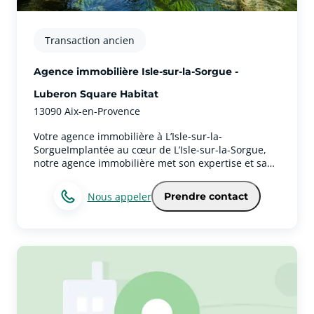
choisir un partenaire de confiance, passionné par
l’immobilier et profondément attaché au Sud
Luberon, pour concrétiser vos projets dans les
Transaction ancien
meilleures conditions.
Agence immobilière Isle-sur-la-Sorgue -
Luberon Square Habitat
13090 Aix-en-Provence
Votre agence immobilière à L’Isle-sur-la-
SorgueImplantée au cœur de L’Isle-sur-la-Sorgue,
notre agence immobilière met son expertise et sa
parfaite connaissance du marché local au service
de tous vos projets. Que vous souhaitiez acheter,
Nous appeler
Prendre contact
vendre, louer ou faire estimer un bien, notre équipe
vous accompagne avec professionnalisme, écoute et
transparence à chaque étape.Spécialistes de L’Isle-
sur-la-Sorgue et de ses environs, nous valorisons un
patrimoine immobilier d’exception, allant des
maisons de village pleines de charme aux
propriétés provençales, en passant par les
appartements, les terrains et les biens de prestige.
Grâce à notre ancrage local et à notre réseau de