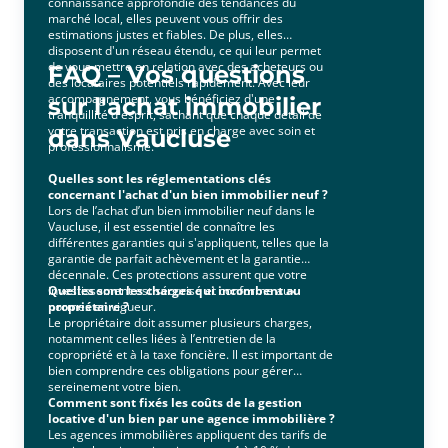
connaissance approfondie des tendances du
marché local, elles peuvent vous offrir des
estimations justes et fiables. De plus, elles
disposent d'un réseau étendu, ce qui leur permet
de vous mettre en relation avec des acheteurs ou
FAQ – Vos questions
des locataires potentiels rapidement. Avec leur
accompagnement, vous bénéficiez d'une
sur l'achat immobilier
tranquillité d'esprit, sachant que chaque détail de
votre transaction est pris en charge avec soin et
dans Vaucluse
professionnalisme.
Quelles sont les réglementations clés
concernant l'achat d'un bien immobilier neuf ?
Lors de l’achat d’un bien immobilier neuf dans le
Vaucluse, il est essentiel de connaître les
différentes garanties qui s'appliquent, telles que la
garantie de parfait achèvement et la garantie
décennale. Ces protections assurent que votre
investissement est sécurisé et conforme aux
Quelles sont les charges qui incombent au
normes en vigueur.
propriétaire ?
Le propriétaire doit assumer plusieurs charges,
notamment celles liées à l’entretien de la
copropriété et à la taxe foncière. Il est important de
bien comprendre ces obligations pour gérer
sereinement votre bien.
Comment sont fixés les coûts de la gestion
locative d'un bien par une agence immobilière ?
Les agences immobilières appliquent des tarifs de