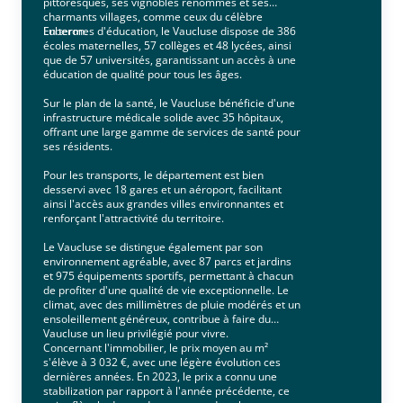
pittoresques, ses vignobles renommés et ses
charmants villages, comme ceux du célèbre
Luberon.
En termes d'éducation, le Vaucluse dispose de 386
écoles maternelles, 57 collèges et 48 lycées, ainsi
que de 57 universités, garantissant un accès à une
éducation de qualité pour tous les âges.
Sur le plan de la santé, le Vaucluse bénéficie d'une
infrastructure médicale solide avec 35 hôpitaux,
offrant une large gamme de services de santé pour
ses résidents.
Pour les transports, le département est bien
desservi avec 18 gares et un aéroport, facilitant
ainsi l'accès aux grandes villes environnantes et
renforçant l'attractivité du territoire.
Le Vaucluse se distingue également par son
environnement agréable, avec 87 parcs et jardins
et 975 équipements sportifs, permettant à chacun
de profiter d'une qualité de vie exceptionnelle. Le
climat, avec des millimètres de pluie modérés et un
ensoleillement généreux, contribue à faire du
Vaucluse un lieu privilégié pour vivre.
Concernant l'immobilier, le prix moyen au m²
s'élève à 3 032 €, avec une légère évolution ces
dernières années. En 2023, le prix a connu une
stabilization par rapport à l'année précédente, ce