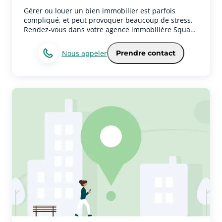
Ensemble, donnons vie à vos ambitions
Gérer ou louer un bien immobilier est parfois
immobilières.
compliqué, et peut provoquer beaucoup de stress.
Rendez-vous dans votre agence immobilière Square
Habitat Cavaillon à Cavaillon pour recevoir l'aide
d'un expert.Votre agence immobilière propose aussi
Nous appeler
Prendre contact
ses services sur la ville de CavaillonAgents
immobiliers à Cavaillon, notre agence couvre
également le secteur de Cavaillon. Ses principales
qualités ? Connaissance du marché immobilier
local, dévouement et disponibilité !Votre agence à
Cavaillon vous propose les services suivantsNous
mettons à profit notre réseau et nos qualités afin
d'assurer pour nos clients une gestion simplifiée et
efficace de leur copropriété. Notre mission consiste
également à aider les propriétaires à trouver des
locataires et inversement. Enfin, notre agence vous
aidera à améliorer le rendement et la rentabilité de
votre patrimoine.Contactez votre agence
immobilière Square Habitat Cavaillon pour vos
projets de gestion ou de locationSi vous souhaitez
gérer ou louer un bien immobilier à Cavaillon, faites
appel à nos compétences d'agence immobilière.
Nous sommes présents sur LinkedIn, sur Facebook,