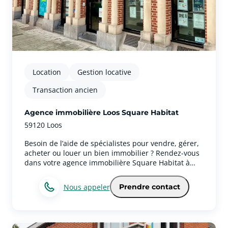
Location
Gestion locative
Transaction ancien
Agence immobilière Loos Square Habitat
59120 Loos
Besoin de l’aide de spécialistes pour vendre, gérer,
acheter ou louer un bien immobilier ? Rendez-vous
dans votre agence immobilière Square Habitat à
Loos pour réaliser tous vos projets
immobiliers.Votre agence immobilière couvre la ville
Nous appeler
Prendre contact
de Loos et ses environsNotre secteur englobe
également Lille, Wattignies. Véritable partenaire de
vie, notre équipe vous accompagne avec passion et
rigueur à chaque étape de votre parcours