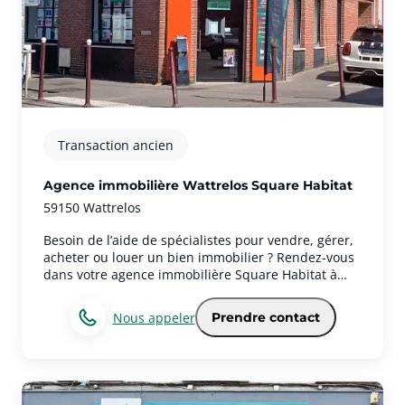
Transaction ancien
Agence immobilière Wattrelos Square Habitat
59150 Wattrelos
Besoin de l’aide de spécialistes pour vendre, gérer,
acheter ou louer un bien immobilier ? Rendez-vous
dans votre agence immobilière Square Habitat à
Wattrelos pour réaliser tous vos projets
immobiliers.Votre agence immobilière couvre aussi
Nous appeler
Prendre contact
la ville de WattrelosVéritable partenaire de vie,
notre équipe vous accompagne avec passion et
rigueur à chaque étape de votre parcours
immobilier.Les expertises et services immobiliers de
votre agence à WattrelosNos équipes vous