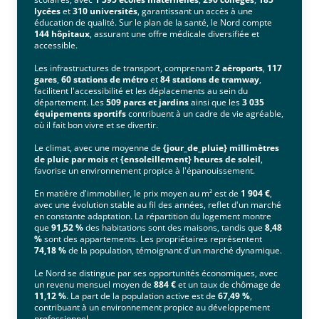
lycées
et
310 universités
, garantissant un accès à une
éducation de qualité. Sur le plan de la santé, le Nord compte
144 hôpitaux
, assurant une offre médicale diversifiée et
accessible.
Les infrastructures de transport, comprenant
2 aéroports
,
117
gares
,
60 stations de métro
et
84 stations de tramway
,
facilitent l'accessibilité et les déplacements au sein du
département. Les
509 parcs et jardins
ainsi que les
3 035
équipements sportifs
contribuent à un cadre de vie agréable,
où il fait bon vivre et se divertir.
Le climat, avec une moyenne de
{jour_de_pluie} millimètres
de pluie par mois
et
{ensoleillement} heures de soleil
,
favorise un environnement propice à l'épanouissement.
En matière d'immobilier, le prix moyen au m² est de
1 904 €
,
avec une évolution stable au fil des années, reflet d'un marché
en constante adaptation. La répartition du logement montre
que
91,52 %
des habitations sont des maisons, tandis que
8,48
%
sont des appartements. Les propriétaires représentent
74,18 %
de la population, témoignant d'un marché dynamique.
Le Nord se distingue par ses opportunités économiques, avec
un revenu mensuel moyen de
884 €
et un taux de chômage de
11,12 %
. La part de la population active est de
67,49 %
,
contribuant à un environnement propice au développement
professionnel.