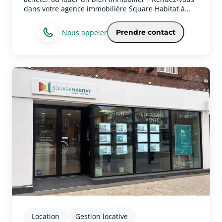
dans votre agence immobilière Square Habitat à
Lambersart pour réaliser tous vos projets
immobiliers.Votre agence immobilière couvre aussi
Nous appeler
Prendre contact
les villes autour de LambersartVéritable partenaire
de vie, notre équipe vous accompagne avec passion
et rigueur à chaque étape de votre parcours
immobilier.Les expertises et services immobiliers de
votre agence à LambersartNos équipes vous
garantissent une expertise sur l’ensemble des
métiers achat, vente, gestion locative, location,
syndic de copropriété, investissement immobilier,
location saisonnière... Des garanties et des services
pour être au plus près de vos
préoccupations.Contactez votre agence immobilière
Square Habitat Lambersart pour vos projets de
gestion, de vente, d’achat ou de locationVous avez
un projet immobilier à Lambersart ? N’attendez pas,
prenez contact avec nous pour bénéficier de notre
expertise ! Nos équipes sont disponibles du lundi
au vendredi : 9h-12h30 et 14h-18h30 et le samedi
de 9h30 à 12h30 et de 14h à 17h (pour l’achat/vente
sur rendez-vous après 18h30 en semaine).Nous
sommes joignables par e-mail à l’adresse suivante :
Location
Gestion locative