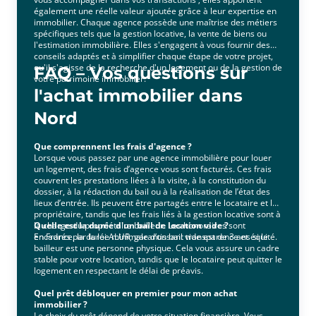
également une réelle valeur ajoutée grâce à leur expertise en
immobilier. Chaque agence possède une maîtrise des métiers
spécifiques tels que la gestion locative, la vente de biens ou
l'estimation immobilière. Elles s'engagent à vous fournir des
conseils adaptés et à simplifier chaque étape de votre projet,
qu'il s'agisse de la recherche d'un logement ou de la gestion de
FAQ – Vos questions sur
votre patrimoine immobilier.
l'achat immobilier dans
Nord
Que comprennent les frais d'agence ?
Lorsque vous passez par une agence immobilière pour louer
un logement, des frais d’agence vous sont facturés. Ces frais
couvrent les prestations liées à la visite, à la constitution du
dossier, à la rédaction du bail ou à la réalisation de l’état des
lieux d’entrée. Ils peuvent être partagés entre le locataire et le
propriétaire, tandis que les frais liés à la gestion locative sont à
la charge du propriétaire bailleur. Les honoraires sont
Quelle est la durée d'un bail de location vide ?
encadrés par la loi ALUR, garantissant transparence et équité.
En France, la durée minimale d’un bail vide est de 3 ans si le
bailleur est une personne physique. Cela vous assure un cadre
stable pour votre location, tandis que le locataire peut quitter le
logement en respectant le délai de préavis.
Quel prêt débloquer en premier pour mon achat
immobilier ?
Le choix du prêt dépend de votre situation financière. Vous