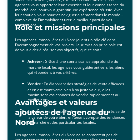
agences vous apportent leur expertise et leur connaissance du
investissement immobilier, location saisonnière...
marché local pour vous garantir une expérience réussie. Avec
Des garanties et des services pour être au plus près
leur soutien, vous pourrez naviguer aisément dans le monde
de vos préoccupations.Contactez votre agence
complexe de l'immobilier et tirer le meilleur parti de vos
immobilière Square Habitat Annœullin pour vos
transactions.
Rôle et missions principales
projets de gestion, de vente, d’achat ou de
locationVous avez un projet immobilier à Annœullin
Les agences immobilières du Nord jouent un rôle clé dans
? N’attendez pas, prenez contact avec nous pour
l'accompagnement de vos projets. Leur mission principale est
bénéficier de notre expertise ! Nos équipes sont
de vous aider à réaliser vos objectifs, que ce soit :
disponibles du lundi au vendredi : 9h-12h30 et 14h-
18h30 et le samedi de 9h30 à 12h30 et de 14h à 17h
Acheter
: Grâce à une connaissance approfondie du
(pour l’achat/vente sur rendez-vous après 18h30 en
marché local, les agences vous guideront vers les biens
semaine).Nous sommes joignables par e-mail à
qui répondent à vos critères.
l’adresse suivante : annoeullin@squarehabitat-
ndf.fr, ou par téléphone au 03 20 90 00 00. Notre
Vendre
: En élaborant des stratégies de vente efficaces
agence est également présente sur LinkedIn, sur
et en estimant votre bien à sa juste valeur, elles
Facebook et sur Instagram.
maximisent vos chances de vendre rapidement et au
meilleur prix.
Avantages et valeurs
ajoutées de l'agence du
Estimer
: Les agences offrent une
estimation
précise de
la valeur de votre bien, en tenant compte des tendances
Nord
du marché et des particularités locales.
Les agences immobilières du Nord ne se contentent pas de
vous accompagner dans vos transactions ; elles apportent