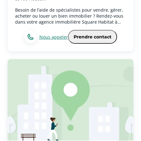
Instagram.
Besoin de l’aide de spécialistes pour vendre, gérer,
acheter ou louer un bien immobilier ? Rendez-vous
dans votre agence immobilière Square Habitat à
Roubaix pour réaliser tous vos projets
immobiliers.Votre agence immobilière couvre aussi
Nous appeler
Prendre contact
la ville de RoubaixVéritable partenaire de vie, notre
équipe vous accompagne avec passion et rigueur à
chaque étape de votre parcours immobilier.Les
expertises et services immobiliers de votre agence à
RoubaixNos équipes vous garantissent une
expertise sur l’ensemble des métiers achat, vente,
gestion locative, location, syndic de copropriété,
investissement immobilier, location saisonnière...
Des garanties et des services pour être au plus près
de vos préoccupations.Contactez votre agence
immobilière Square Habitat Roubaix pour vos
projets de gestion, de vente, d’achat ou de
locationVous avez un projet immobilier à Roubaix ?
N’attendez pas, prenez contact avec nous pour
bénéficier de notre expertise ! Nos équipes sont
disponibles du lundi au vendredi : 9h-12h30 et 14h-
18h30 et le samedi de 9h30 à 12h30 et de 14h à 17h