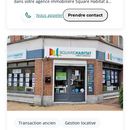
dans votre agence immobilière Square Habitat à
Lomme pour réaliser tous vos projets
immobiliers.Votre agence immobilière couvre le
Nous appeler
Prendre contact
secteur de la ville de LommeCouvrant Lomme, notre
secteur englobe également Lille, Sequedin.
Véritable partenaire de vie, notre équipe vous
accompagne avec passion et rigueur à chaque
étape de votre parcours immobilier.Les expertises
et services immobiliers de votre agence à
LommeNos équipes vous garantissent une expertise
sur l’ensemble des métiers achat, vente, gestion
locative, location, syndic de copropriété,
investissement immobilier, location saisonnière...
Des garanties et des services pour être au plus près
de vos préoccupations.Contactez votre agence
immobilière Square Habitat Lomme pour vos projets
de gestion, de vente, d’achat ou de locationVous
avez un projet immobilier à Lomme ? N’attendez
pas, prenez contact avec nous pour bénéficier de
notre expertise ! Nos équipes sont disponibles du
lundi au vendredi : 9h-12h30 et 14h-18h30 et le
samedi de 9h30 à 12h30 et de 14h à 17h (pour
l’achat/vente sur rendez-vous après 18h30 en
Transaction ancien
Gestion locative
semaine).Nous sommes joignables par e-mail à