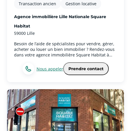
Transaction ancien
Gestion locative
Agence immobilière Lille Nationale Square
Habitat
59000 Lille
Besoin de l’aide de spécialistes pour vendre, gérer,
acheter ou louer un bien immobilier ? Rendez-vous
dans votre agence immobilière Square Habitat à
Lille Nationale pour réaliser tous vos projets
immobiliers.Votre agence immobilière couvre tous
Nous appeler
Prendre contact
les secteurs de la ville de LilleNotre secteur englobe
Lille (Moulins et ses alentours). Véritable partenaire
de vie, notre équipe vous accompagne avec passion
et rigueur à chaque étape de votre parcours
immobilier.Les expertises et services immobiliers de
votre agence à Lille NationaleNos équipes vous
garantissent une expertise sur l’ensemble des
métiers achat, vente, gestion locative, location,
syndic de copropriété, investissement immobilier,
location saisonnière... Des garanties et des services
pour être au plus près de vos