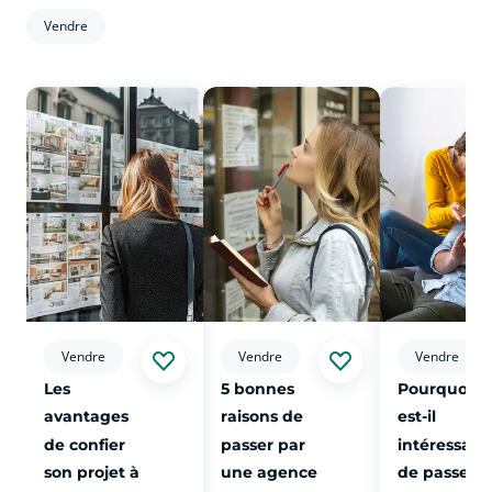
Vendre
voir plus sur l'article Les avantages de confier son projet à
voir plus sur l'article 5 bonnes rai
voir plus sur
Vendre
Vendre
Vendre
Les
5 bonnes
Pourquoi
avantages
raisons de
est-il
de confier
passer par
intéressant
son projet à
une agence
de passer