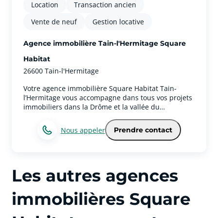
Location
Transaction ancien
Vente de neuf
Gestion locative
Agence immobilière Tain-l'Hermitage Square
Habitat
26600 Tain-l'Hermitage
Votre agence immobilière Square Habitat Tain-
l’Hermitage vous accompagne dans tous vos projets
immobiliers dans la Drôme et la vallée du
Rhône.Spécialistes du marché immobilier local, nos
conseillers vous accompagnent pour l’achat, la
Nous appeler
Prendre contact
vente, la location ainsi que pour vos projets
d’investissement immobilier à Tain-l’Hermitage et
dans les communes environnantes comme
Tournon-sur-Rhône, Mercurol-Veaunes, Crozes-
Les autres agences
Hermitage, Saint-Donat-sur-l’Herbasse, Romans-sur-
Isère ou encore Valence.Grâce à notre parfaite
connaissance du marché immobilier à Tain-
immobilières Square
l’Hermitage et dans le nord de la Drôme, nous
accompagnons chaque année de nombreux clients
dans leurs projets immobiliers, qu’il s’agisse d’une