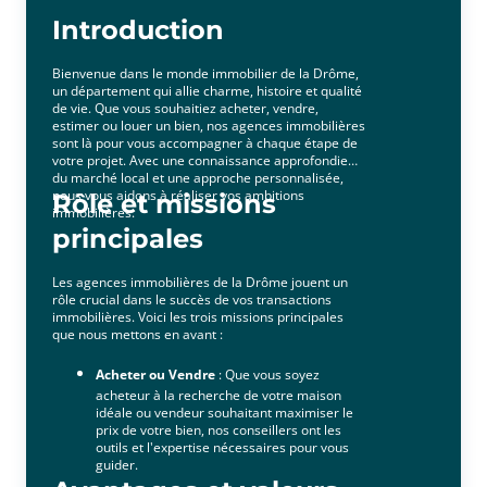
accompagnement sur vos projets de financement.
Introduction
Que vous soyez propriétaire ou locataire,
investisseur ou primo-accédant, vous trouverez
Bienvenue dans le monde immobilier de la Drôme,
dans notre équipe un partenaire de confiance.
un département qui allie charme, histoire et qualité
Contactez-nous : 04 75 23 02 09Du lundi au
de vie. Que vous souhaitiez acheter, vendre,
vendredi de 9h00 à 12h00 et de 13h45 à 17h45
estimer ou louer un bien, nos agences immobilières
sont là pour vous accompagner à chaque étape de
votre projet. Avec une connaissance approfondie
du marché local et une approche personnalisée,
nous vous aidons à réaliser vos ambitions
Rôle et missions
immobilières.
principales
Les agences immobilières de la Drôme jouent un
rôle crucial dans le succès de vos transactions
immobilières. Voici les trois missions principales
que nous mettons en avant :
Acheter ou Vendre
: Que vous soyez
acheteur à la recherche de votre maison
idéale ou vendeur souhaitant maximiser le
prix de votre bien, nos conseillers ont les
outils et l'expertise nécessaires pour vous
guider.