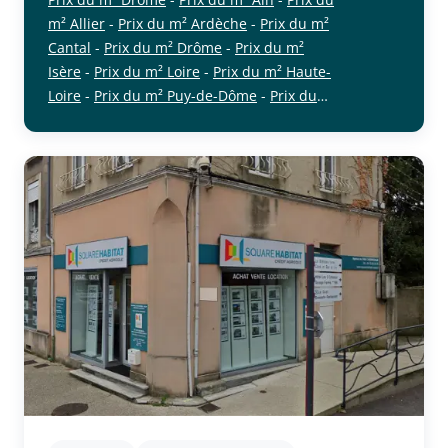
m² Allier
-
Prix du m² Ardèche
-
Prix du m²
Cantal
-
Prix du m² Drôme
-
Prix du m²
Isère
-
Prix du m² Loire
-
Prix du m² Haute-
Loire
-
Prix du m² Puy-de-Dôme
-
Prix du
cliquer pour afficher plus du text
m² Rhône
-
Prix du m² Savoie
-
Prix du m²
Haute-Savoie