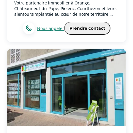
Votre partenaire immobilier à Orange,
Châteauneuf-du-Pape, Piolenc, Courthézon et leurs
alentoursImplantée au cœur de notre territoire,
notre agence immobilière vous accompagne dans
tous vos projets d’achat, de vente, de location et
Nous appeler
Prendre contact
d’investissement à Orange, Châteauneuf-du-Pape,
Piolenc, Courthézon et dans les communes
environnantes.Notre parfaite connaissance du
marché immobilier local nous permet de vous
proposer un accompagnement personnalisé, fondé
sur l’écoute, la disponibilité et la transparence.
Chaque projet est unique, c’est pourquoi nous
prenons le temps de comprendre vos attentes afin
de vous offrir des conseils adaptés et un suivi
rigoureux à chaque étape.Que vous souhaitiez
vendre votre bien au meilleur prix, trouver la
maison de vos rêves, acquérir un appartement, un
terrain ou réaliser un investissement locatif, notre
équipe met son expertise et son réseau à votre
service pour concrétiser votre projet dans les
meilleures conditions.Ancrés dans la vie locale,
nous sommes fiers de contribuer au dynamisme de
notre région en accompagnant nos clients avec
professionnalisme, proximité et engagement. Notre