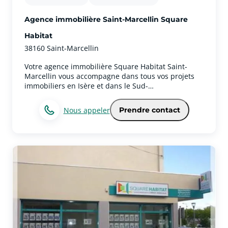
Agence immobilière Saint-Marcellin Square
Habitat
38160 Saint-Marcellin
Votre agence immobilière Square Habitat Saint-
Marcellin vous accompagne dans tous vos projets
immobiliers en Isère et dans le Sud-
Grésivaudan.Spécialistes du marché immobilier
local, nos conseillers vous accompagnent pour
Nous appeler
Prendre contact
l’achat, la vente, la location, la gestion locative ainsi
que pour vos projets d’investissement immobilier à
Saint-Marcellin et dans les communes
environnantes comme Chatte, Vinay, Saint-Sauveur,
Saint-Romans, Tullins ou encore Pont-en-
Royans.Grâce à notre parfaite connaissance du
marché immobilier à Saint-Marcellin et dans le Sud-
Grésivaudan, nous accompagnons chaque année de
nombreux clients dans leurs projets immobiliers,
qu’il s’agisse d’une résidence principale, secondaire
ou d’un investissement locatif.Située entre Grenoble
et Valence, Saint-Marcellin séduit par son cadre de