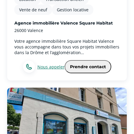
Vente de neuf
Gestion locative
Agence immobilière Valence Square Habitat
26000 Valence
Votre agence immobilière Square Habitat Valence
vous accompagne dans tous vos projets immobiliers
dans la Drôme et l’agglomération
valentinoise.Spécialistes du marché immobilier
local, nos conseillers vous accompagnent pour
Nous appeler
Prendre contact
l’achat, la vente, la location, la gestion locative ainsi
que pour vos projets d’investissement immobilier à
Valence et dans les communes environnantes
comme Bourg-lès-Valence, Guilherand-Granges,
Portes-lès-Valence, Saint-Péray, Chabeuil ou encore
Romans-sur-Isère.Grâce à notre parfaite
connaissance du marché immobilier à Valence et
dans la Drôme, nous accompagnons chaque année
de nombreux clients dans leurs projets immobiliers,
qu’il s’agisse d’une résidence principale, secondaire
ou d’un investissement locatif.Située au cœur de la
vallée du Rhône, Valence séduit par son dynamisme