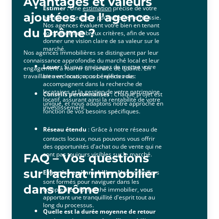
Avantages et valeurs
Estimer
: Une
estimation
précise de votre
ajoutées de l'agence
bien est essentielle pour une vente réussie.
Nos agences évaluent votre bien en tenant
du Drôme ?
compte de nombreux critères, afin de vous
donner une vision claire de sa valeur sur le
marché.
Nos agences immobilières se distinguent par leur
connaissance approfondie du marché local et leur
Louer
: Si vous envisagez de mettre votre
engagement à fournir un service de qualité. En
travaillant avec nous, vous bénéficiez de :
bien en location, nos experts vous
accompagnent dans la recherche de
locataires et la gestion de votre patrimoine
Conseils personnalisés
: Chaque projet est
locatif, assurant ainsi la rentabilité de votre
unique, et nous adaptons notre approche en
investissement.
fonction de vos besoins spécifiques.
Réseau étendu
: Grâce à notre réseau de
contacts locaux, nous pouvons vous offrir
des opportunités d'achat ou de vente qui ne
sont pas toujours visibles sur le marché.
FAQ – Vos questions
sur l'achat immobilier
Expertise en immobilier
: Nos conseillers
sont formés pour naviguer dans les
dans Drôme
complexités du marché immobilier, vous
apportant une tranquillité d'esprit tout au
long du processus.
Quelle est la durée moyenne de retour