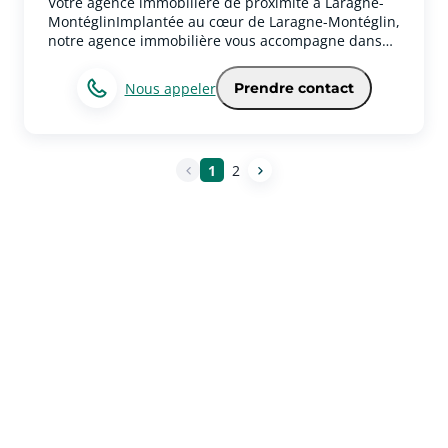
Votre agence immobilière de proximité à Laragne-
MontéglinImplantée au cœur de Laragne-Montéglin,
notre agence immobilière vous accompagne dans
tous vos projets de transaction immobilière sur
Laragne et l’ensemble des communes
Nous appeler
Prendre contact
environnantes.Spécialisés dans la vente, l’achat et
l’estimation de biens immobiliers, nous mettons à
votre service notre parfaite connaissance du
marché local afin de vous proposer un
1
2
accompagnement personnalisé, transparent et
efficace.Que vous souhaitiez vendre une maison, un
appartement, un terrain ou rechercher le bien qui
correspond à vos attentes, nous sommes à vos côtés
à chaque étape de votre projet. Notre priorité est de
vous offrir un suivi de qualité, des conseils adaptés
et une relation de confiance basée sur l’écoute et la
disponibilité.Grâce à notre expertise du secteur de
Laragne-Montéglin et de ses alentours, nous
valorisons chaque bien au juste prix et mettons en
œuvre les outils nécessaires pour assurer une
commercialisation performante.Parce que chaque
projet immobilier est unique, nous nous engageons
à vous accompagner avec professionnalisme,
réactivité et proximité.Confiez votre projet à une