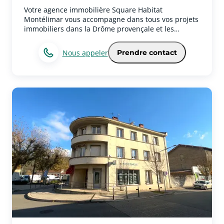
Votre agence immobilière Square Habitat
Montélimar vous accompagne dans tous vos projets
immobiliers dans la Drôme provençale et les
communes environnantes.Spécialistes du marché
immobilier local, nos conseillers vous
Nous appeler
Prendre contact
accompagnent pour l’achat, la vente, la location, la
gestion locative ainsi que pour vos projets
d’investissement immobilier à Montélimar et dans
les secteurs alentours comme Allan, Savasse,
Ancône, Le Teil, Donzère ou encore Cruas.Grâce à
notre parfaite connaissance du marché immobilier
à Montélimar et dans la Drôme, nous
accompagnons chaque année de nombreux clients
dans leurs projets immobiliers, qu’il s’agisse d’une
résidence principale, secondaire ou d’un
investissement locatif.Située entre Valence et
Avignon, Montélimar séduit par son climat
agréable, sa qualité de vie, son dynamisme
économique et sa proximité avec les grands axes
routiers.Notre agence immobilière à Montélimar
met un point d’honneur à proposer un
accompagnement humain, personnalisé et de
proximité à chaque étape de votre projet.Adossé au