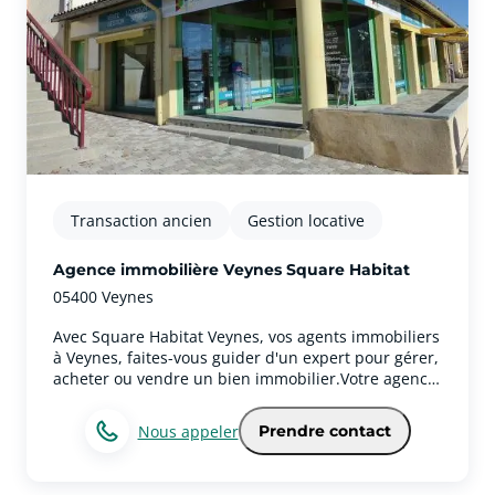
résidence principale, d’un investissement locatif ou
de la vente d’un bien.Notre agence immobilière à
Beaurepaire met un point d’honneur à proposer un
accompagnement de proximité, personnalisé et
humain à chaque étape de votre projet.Adossé au
Crédit Agricole Sud Rhône Alpes, Square Habitat
vous permet également de bénéficier d’un
accompagnement global pour vos projets
immobiliers et de financement.Vous souhaitez
acheter une maison à Beaurepaire ? Vendre un
appartement ? Louer un bien ou confier la gestion
Transaction ancien
Gestion locative
locative de votre logement ? Notre équipe est à
votre écoute pour vous accompagner avec
Agence immobilière Veynes Square Habitat
professionnalisme et proximité.
05400 Veynes
Avec Square Habitat Veynes, vos agents immobiliers
à Veynes, faites-vous guider d'un expert pour gérer,
acheter ou vendre un bien immobilier.Votre agence
immobilière Square Habitat Veynes couvre aussi la
ville de VeynesAgence immobilière à Veynes, notre
Nous appeler
Prendre contact
secteur inclut également Veynes. Pour vous
apporter la plus grande satisfaction, nos agents se
basent principalement sur leur empathie, sur leur