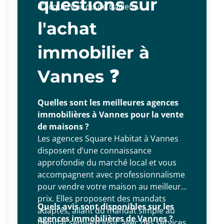
questions sur
d’acquéreur ou de bailleur.
l'achat
immobilier à
Vannes ❓
Quelles sont les meilleures agences
immobilières à Vannes pour la vente
de maisons ?
Les agences Square Habitat à Vannes
disposent d’une connaissance
approfondie du marché local et vous
accompagnent avec professionnalisme
pour vendre votre maison au meilleur
prix. Elles proposent des mandats
Quels avis sont disponibles sur les
adaptés, allant du mandat simple au
agences immobilières de Vannes ?
mandat semi-exclusif, avec des services