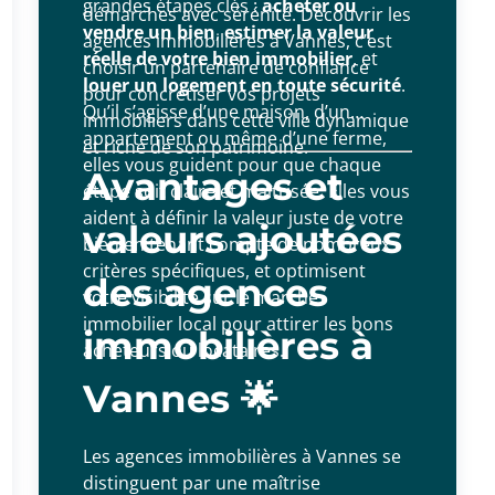
grandes étapes clés :
acheter ou
démarches avec sérénité. Découvrir les
vendre un bien
,
estimer la valeur
agences immobilières à Vannes, c’est
réelle de votre bien immobilier
, et
choisir un partenaire de confiance
louer un logement en toute sécurité
.
pour concrétiser vos projets
Qu’il s’agisse d’une maison, d’un
immobiliers dans cette ville dynamique
appartement ou même d’une ferme,
et riche de son patrimoine.
elles vous guident pour que chaque
Avantages et
étape soit claire et maîtrisée. Elles vous
aident à définir la valeur juste de votre
valeurs ajoutées
bien en tenant compte de nombreux
critères spécifiques, et optimisent
des agences
votre visibilité sur le marché
immobilier local pour attirer les bons
immobilières à
acheteurs ou locataires.
Vannes 🌟
Les agences immobilières à Vannes se
distinguent par une maîtrise