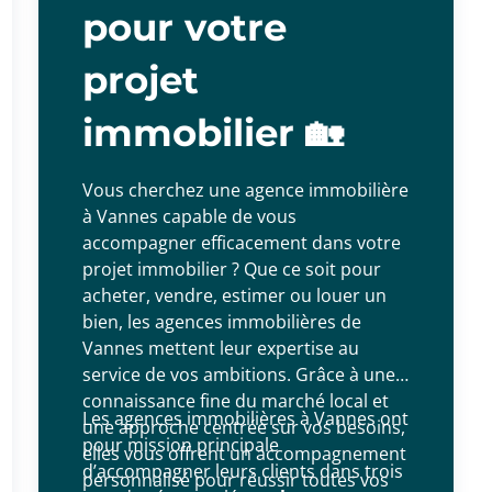
pour votre
projet
immobilier 🏡
Vous cherchez une agence immobilière
à Vannes capable de vous
accompagner efficacement dans votre
projet immobilier ? Que ce soit pour
acheter, vendre, estimer ou louer un
bien, les agences immobilières de
Vannes mettent leur expertise au
service de vos ambitions. Grâce à une
connaissance fine du marché local et
Les agences immobilières à Vannes ont
une approche centrée sur vos besoins,
pour mission principale
elles vous offrent un accompagnement
d’accompagner leurs clients dans trois
personnalisé pour réussir toutes vos