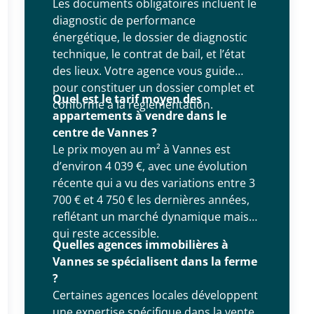
Les documents obligatoires incluent le
diagnostic de performance
énergétique, le dossier de diagnostic
technique, le contrat de bail, et l’état
des lieux. Votre agence vous guide
pour constituer un dossier complet et
Quel est le tarif moyen des
conforme à la réglementation.
appartements à vendre dans le
centre de Vannes ?
Le prix moyen au m² à Vannes est
d’environ 4 039 €, avec une évolution
récente qui a vu des variations entre 3
700 € et 4 750 € les dernières années,
reflétant un marché dynamique mais
qui reste accessible.
Quelles agences immobilières à
Vannes se spécialisent dans la ferme
?
Certaines agences locales développent
une expertise spécifique dans la vente