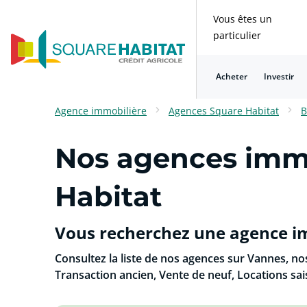
Vous êtes un
particulier
Acheter
Investir
Consulter nos questions fréquentes
Consulter nos questions fréquentes
Consulter nos questions fréquentes
Consulter nos questions fréquentes
Consulter nos questions fréquentes
Consulter nos questions fréquentes
Agence immobilière
Agences Square Habitat
B
Nos agences imm
Habitat
Vous recherchez une agence i
Consultez la liste de nos agences sur Vannes, no
Transaction ancien, Vente de neuf, Locations sai