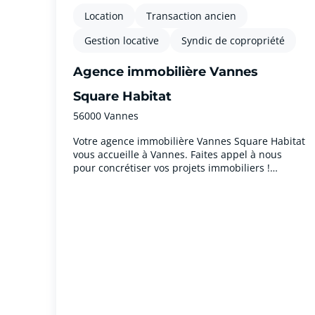
Location
Transaction ancien
Gestion locative
Syndic de copropriété
Agence immobilière Vannes
Square Habitat
56000 Vannes
Votre agence immobilière Vannes Square Habitat
vous accueille à Vannes. Faites appel à nous
pour concrétiser vos projets immobiliers !
Bienvenue à Vannes, perle du Golfe du
Morbihan, où Square Habitat concrétise vos
projets immobiliers depuis plus de 15 ans.
Immergez-vous dans le charme de cette ville
historique, entre patrimoine préservé et
modernité dynamique.En tant que filiale du
Crédit Agricole, Square Habitat offre une
expérience immobilière unique. Devenez
propriétaire d'une demeure au cachet unique ou
investisseur. Vannes séduit par son équilibre
unique entre tradition et modernité, créant un