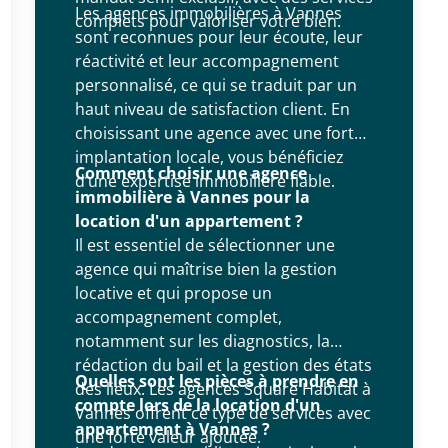
Les agences immobilières à Vannes
complets pour valoriser votre bien.
sont reconnues pour leur écoute, leur
réactivité et leur accompagnement
personnalisé, ce qui se traduit par un
haut niveau de satisfaction client. En
choisissant une agence avec une forte
implantation locale, vous bénéficiez
Comment choisir une agence
d’une expertise immobilière fiable.
immobilière à Vannes pour la
location d'un appartement ?
Il est essentiel de sélectionner une
agence qui maîtrise bien la gestion
locative et qui propose un
accompagnement complet,
notamment sur les diagnostics, la
rédaction du bail et la gestion des états
Quelles sont les pièces à prendre en
des lieux. Les agences Square Habitat à
compte lors de la location d'un
Vannes offrent ce type de services avec
appartement à Vannes ?
une forte valeur ajoutée.