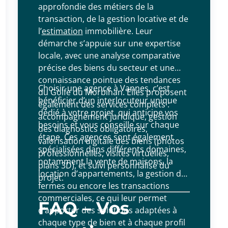
approfondie des métiers de la
transaction, de la gestion locative et de
l’
estimation
immobilière. Leur
démarche s’appuie sur une expertise
locale, avec une analyse comparative
précise des biens du secteur et une
connaissance pointue des tendances
Choisir une agence à Vannes, c’est
du Golfe du Morbihan. Elles proposent
bénéficier d’un interlocuteur unique
également des services complets :
dédié à votre projet, qui anticipe vos
accompagnement juridique, gestion
besoins et vous conseille sur chaque
des diagnostics obligatoires,
étape. Ces agences sont également
valorisation digitale des biens (photos
spécialisées dans différents domaines,
professionnelles, visites virtuelles,
notamment la vente de maisons, la
plans 3D), et suivi personnalisé du
location d’appartements, la gestion de
projet.
fermes ou encore les transactions
commerciales, ce qui leur permet
FAQ – Vos
d’apporter des solutions adaptées à
chaque type de bien et à chaque profil