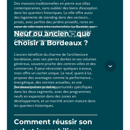
Des maisons traditionnelles en pierre aux villas
contemporaines, sans oublier des biens d’exception
dans les quartiers historiques. La ville offre aussi
des logements de standing dans des secteurs
prisés, avec parfois des jardins privatifs, rares en
cœur de ville mais très recherchés. La Bastide, par
exemple, propose des logements dans un cadre
Neuf ou ancien – que
mêlant ancien et neuf, idéal pour les amateurs
d’architecture contemporaine.
choisir à Bordeaux ?
L’ancien bénéficie du charme de l’architecture
bordelaise, avec ses pierres dorées et ses volumes
généreux, souvent proche des centres-villes et des
commerces. Il peut nécessiter quelques travaux,
mais offre un cachet unique. Le neuf, quant à lui,
propose des avantages comme la performance
énergétique, des normes actuelles, et une
personnalisation possible.
Bordeaux présente des opportunités spécifiques
dans les deux segments, avec des programmes
neufs en expansion dans des zones en
développement, et un marché ancien mature dans
les quartiers historiques.
Comment réussir son