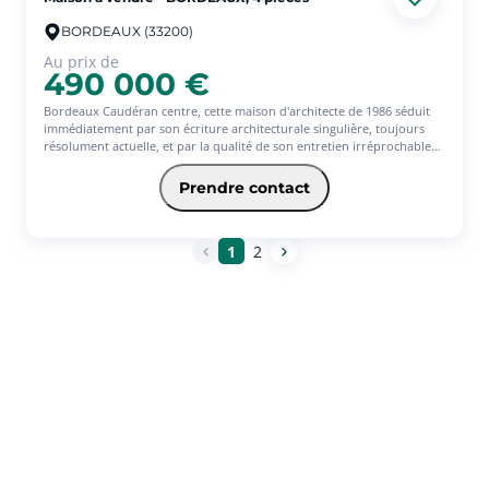
de nombreux critères particulièrement recherchés. Un bien rare sur le
secteur, à découvrir sans tarder ! (4.41 % d'honoraires TTC à la charge
BORDEAUX (33200)
de l'acquéreur.)
Au prix de
490 000 €
Bordeaux Caudéran centre, cette maison d'architecte de 1986 séduit
immédiatement par son écriture architecturale singulière, toujours
résolument actuelle, et par la qualité de son entretien irréprochable
au fil des années.
Prendre contact
Organisée autour de demi-niveaux et de volumes ouverts, la maison
offre une expérience de vie fluide et originale, où la lumière naturelle
est omniprésente et met en valeur chaque espace.
1
2
L'architecture, pensée dans les moindres détails, crée une atmosphère
à la fois chaleureuse, contemporaine et agréable à vivre au quotidien.
Le rez-de-chaussée accueille une entrée, un salon avec cheminée
ouvert sur l'extérieur, ainsi qu'un espace bureau / lecture
parfaitement intégré.
La cuisine séparée conserve une organisation fonctionnelle.
Un garage attenant de 14,3 m² avec une double hauteur et un
cellier/buanderie complètent ce niveau lui donnant la possibilité
d'agrandir la surface habitable.