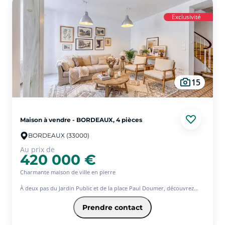
L'espace nuit se compose de trois chambres ainsi que d'une salle
d'eau.
Exclusivité
Le sous-sol offre de belles prestations supplémentaires avec une
quatrième chambre disposant de sa salle d'eau privative, un cellier et
un garage.
À l'extérieur, vous profiterez d'un agréable jardin de 500 m² environ .
Pas de travaux à prévoir!!!!
GARANTIE REVENTE 7 ANS .
15
Maison à vendre - BORDEAUX, 4 pièces
BORDEAUX (33000)
Au prix de
420 000 €
Charmante maison de ville en pierre
À deux pas du Jardin Public et de la place Paul Doumer, découvrez
cette charmante maison de ville en pierre, alliant le cachet de l'ancien
et le confort d'un agencement fonctionnel.
Prendre contact
Dès l'entrée, le charme opère grâce aux carreaux de ciment d'origine