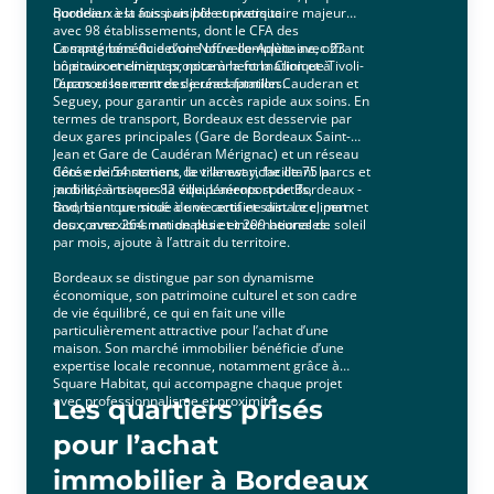
quotidien à la fois paisible et pratique.
Bordeaux est aussi un pôle universitaire majeur
avec 98 établissements, dont le CFA des
Compagnons du devoir Nouvelle-Aquitaine, offrant
La santé bénéficie d’une offre complète avec 23
un environnement propice à la formation et à
hôpitaux et cliniques, notamment la Clinique Tivoli-
l’épanouissement des jeunes familles.
Ducos et les centres de réadaptation Cauderan et
Seguey, pour garantir un accès rapide aux soins. En
termes de transport, Bordeaux est desservie par
deux gares principales (Gare de Bordeaux Saint-
Jean et Gare de Caudéran Mérignac) et un réseau
dense de 54 stations de tramway, facilitant la
Côté environnement, la ville est riche de 75 parcs et
mobilité à travers la ville. L’aéroport de Bordeaux -
jardins, ainsi que 82 équipements sportifs,
Bod, bien que situé à une certaine distance, permet
favorisant un mode de vie actif et sain. Le climat
des connexions nationales et internationales.
doux, avec 264 mm de pluie et 209 heures de soleil
par mois, ajoute à l’attrait du territoire.
Bordeaux se distingue par son dynamisme
économique, son patrimoine culturel et son cadre
de vie équilibré, ce qui en fait une ville
particulièrement attractive pour l’achat d’une
maison. Son marché immobilier bénéficie d’une
expertise locale reconnue, notamment grâce à
Square Habitat, qui accompagne chaque projet
avec professionnalisme et proximité.
Les quartiers prisés
pour l’achat
immobilier à Bordeaux