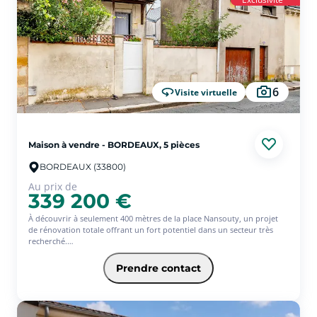
6
Visite virtuelle
Maison à vendre - BORDEAUX, 5 pièces
BORDEAUX (33800)
Au prix de
339 200 €
À découvrir à seulement 400 mètres de la place Nansouty, un projet
de rénovation totale offrant un fort potentiel dans un secteur très
recherché.
Cet ensemble immobilier est réparti sur deux parcelles. La première
comprend une maison principale de 73 m² avec trois chambres. La
Prendre contact
toiture et la charpente ont été entièrement refaites en 2025. Vous
profitez également de 32 m² d'extérieur.
La seconde parcelle accueille un garage de 18 m², une pièce de 21 m²
entièrement à aménager ainsi qu'un studio de 18 m² situé à l'étage.