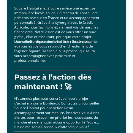
Square Habitat met à votre service une expertise
immobilière locale solide, un réseau de conseillers
présents partout en France et un accompagnement
personnalisé. Grâce à la synergie avec le Crédit
Agricole, nous facilitons également vos démarches
financières. Notre vision est de vous offrir un suivi
global, clair et rassurant, pour que votre projet
d’achat à Bordeaux devienne une réussite sereine.
Le meilleur moyen pour bénéficier de conseils
adaptés est de vous rapprocher directement de
l’agence Square Habitat la plus proche, qui saura
vous accompagner avec proximité et
professionnalisme.
Passez à l’action dès
maintenant ! 🚀
N’attendez plus pour concrétiser votre projet
d’achat maison à Bordeaux. Contactez un conseiller
Square Habitat pour bénéficier d’un
accompagnement sur mesure. Inscrivez-vous à nos
alertes pour recevoir en priorité les nouveautés du
marché et ne manquer aucune opportunité. Votre
future maison à Bordeaux n’attend que vous !