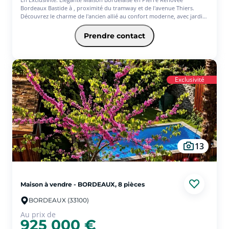
Bordeaux Bastide à , proximité du tramway et de l'avenue Thiers.
Découvrez le charme de l'ancien allié au confort moderne, avec jardin,
piscine et emplacement idéal !
Prendre contact
Ce qui fait la différence :
Le Cachet : La noblesse de la pierre ancienne alliée à un design
contemporain et une climatisation réversible.
L'Évasion en Ville : Exposé plein Sud, votre jardin intime est un havre
Exclusivité
de paix : Terrasse, Piscine et Coin Spa.
Dans un ensemble de 220m²
Le Duplex de 140 m² : Un espace de vie de 50 m² baigné de lumière,
s'ouvrant sur un petit coin de paradis. une cuisine ouverte
entièrement équipée, s'ouvrant sur un balcon avec accès direct à un
jardin. Un espace nuit , WC indépendant. Au deuxième niveau, vous
découvrirez un bureau, une salle d'eau, ainsi qu'une suite mansardée
avec baignoire.
13
Le RDC Flexible : Deux T2 indépendants traversants et lumineux.
Idéal pour l'investissement, le télétravail ou recevoir t !
Cette qualité de vie n'attend plus que vous.
Maison à vendre - BORDEAUX, 8 pièces
BORDEAUX (33100)
Au prix de
925 000 €