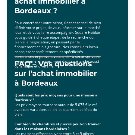
achat immobilier à
Bordeaux ?
Pour concrétiser votre achat, il est essentiel de bien
définir votre projet, de vous informer sur le marché
local et de vous faire accompagner. Square Habitat
vous guide à chaque étape : de la recherche du
bien à la négociation, en passant par le
financement et la signature. Nos conseillers locaux
connaissent parfaitement les spécificités
bordelaises et peuvent vous aider à sécuriser votre
investissement, notamment dans un marché aussi
FAQ – Vos questions
dynamique et diversifié.
sur l’achat immobilier
à Bordeaux
Quels sont les prix moyens pour une maison à
Bordeaux ?
Les prix moyens tournent autour de 5 075 € le m²,
avec des variations selon les quartiers et l’état du
bien.
Combien de chambres et pièces peut-on trouver
dans les maisons bordelaises ?
Les maisons offrent souvent entre 3 et 5 pièces,