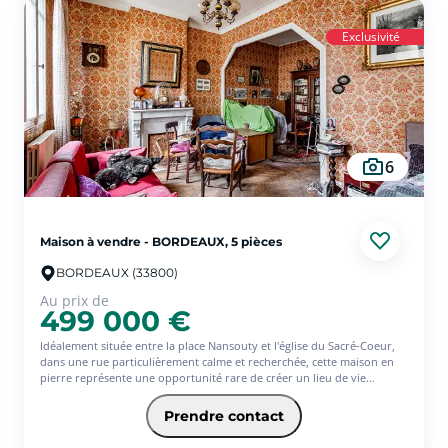
parquet massif et belle luminosité.
De nombreux travaux ont été réalisés ces dernières années : toiture
Exclusivité
refaite, isolation par les combles, chaudière remplacée, cuisine et salle
d'eau rénovées.
Un bien clé en main, idéal pour un premier achat ou un pied-à-terre
bordelais dans un secteur recherché.
(6.00 % d'honoraires TTC à la charge de l'acquéreur.)
6
Maison à vendre - BORDEAUX, 5 pièces
BORDEAUX (33800)
Au prix de
499 000 €
Idéalement située entre la place Nansouty et l'église du Sacré-Coeur,
dans une rue particulièrement calme et recherchée, cette maison en
pierre représente une opportunité rare de créer un lieu de vie
entièrement à votre image.
Entièrement à rénover, elle développe environ 137 m² habitable et
Prendre contact
offre un potentiel exceptionnel pour concrétiser un projet familial sur
mesure. L'aménagement envisagé comprend actuellement quatre