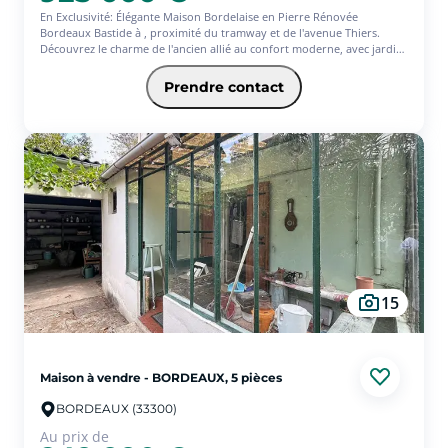
En Exclusivité: Élégante Maison Bordelaise en Pierre Rénovée
Bordeaux Bastide à , proximité du tramway et de l'avenue Thiers.
Découvrez le charme de l'ancien allié au confort moderne, avec jardin,
piscine et emplacement idéal !
Prendre contact
Ce qui fait la différence :
Le Cachet : La noblesse de la pierre ancienne alliée à un design
contemporain et une climatisation réversible.
L'Évasion en Ville : Exposé plein Sud, votre jardin intime est un havre
de paix : Terrasse, Piscine et Coin Spa.
Dans un ensemble de 220m²
Le Duplex de 140 m² : Un espace de vie de 50 m² baigné de lumière,
s'ouvrant sur un petit coin de paradis. une cuisine ouverte
entièrement équipée, s'ouvrant sur un balcon avec accès direct à un
jardin. Un espace nuit , WC indépendant. Au deuxième niveau, vous
découvrirez un bureau, une salle d'eau, ainsi qu'une suite mansardée
avec baignoire.
15
Le RDC Flexible : Deux T2 indépendants traversants et lumineux.
Idéal pour l'investissement, le télétravail ou recevoir t !
Cette qualité de vie n'attend plus que vous.
Maison à vendre - BORDEAUX, 5 pièces
BORDEAUX (33300)
Au prix de