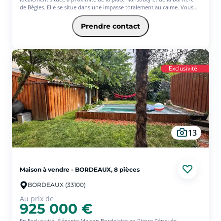
de Bègles. Elle se situe dans une impasse totalement au calme. Vous
entrez directement dans la pièce centrale et maîtresse de la maison
développant un salon/séjour de 46 m² sur parquet massif et 2
Prendre contact
cheminée en marbre, cuisine aménagée et équipée donnant sur le
jardinet de 30 m² exposé sud/est, toilettes et arrière cuisine. A l'étage :
palier/bureau desservant 1 chambre avec espace dressing +
rangement, salle de bains + douche. Au sous-sol : chambre aménagée
avec une salle d'eau privative.
Exclusivité
A découvrir rapidement !!!
13
Maison à vendre - BORDEAUX, 8 pièces
BORDEAUX (33100)
Au prix de
925 000 €
En Exclusivité: Élégante Maison Bordelaise en Pierre Rénovée