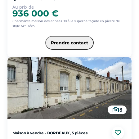
Au prix de
936 000 €
Charmante maison des années 30 à la superbe façade en pierre de
style Art Déco
Idéalement située dans une rue calme, à seulement 250 mètres de
l'arrêt de tram D Barrière du Médoc, cette élégante maison bénéficie
Prendre contact
d'un emplacement privilégié, à proximité immédiate des commerces et
des établissements scolaires les plus recherchés du quartier.
Alliant avec harmonie le charme de l'ancien et le confort
contemporain, cette maison parfaitement entretenue offre de belles
prestations.
Le rez-de-chaussée s'ouvre sur une lumineuse pièce de vie traversante
comprenant un salon et une salle à manger sublimés par une
cheminée, une cuisine aménagée et entièrement équipée, ainsi qu'un
WC avec lave-mains.
À l'étage, un palier dessert une suite parentale climatisée avec balcon,
8
une salle de bains équipée d'une baignoire et d'une douche, une
seconde chambre climatisée, un bureau pouvant faire office de
chambre d'enfant, une salle d'eau et un WC indépendant.
En complément, une cave aménagée avec point d'eau et soupirail offre
Maison à vendre - BORDEAUX, 5 pièces
un espace fonctionnel supplémentaire.