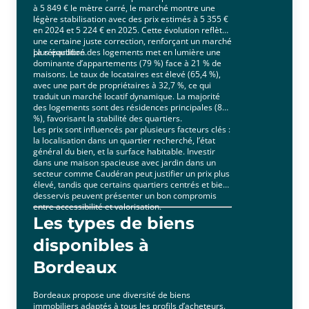
à 5 849 € le mètre carré, le marché montre une
légère stabilisation avec des prix estimés à 5 355 €
en 2024 et 5 224 € en 2025. Cette évolution reflète
une certaine juste correction, renforçant un marché
plus équilibré.
La répartition des logements met en lumière une
dominante d’appartements (79 %) face à 21 % de
maisons. Le taux de locataires est élevé (65,4 %),
avec une part de propriétaires à 32,7 %, ce qui
traduit un marché locatif dynamique. La majorité
des logements sont des résidences principales (87
%), favorisant la stabilité des quartiers.
Les prix sont influencés par plusieurs facteurs clés :
la localisation dans un quartier recherché, l’état
général du bien, et la surface habitable. Investir
dans une maison spacieuse avec jardin dans un
secteur comme Caudéran peut justifier un prix plus
élevé, tandis que certains quartiers centrés et bien
desservis peuvent présenter un bon compromis
entre accessibilité et valorisation.
Les types de biens
disponibles à
Bordeaux
Bordeaux propose une diversité de biens
immobiliers adaptés à tous les profils d’acheteurs.