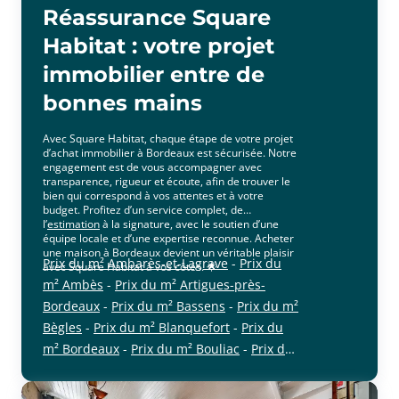
Réassurance Square
Habitat : votre projet
immobilier entre de
bonnes mains
Avec Square Habitat, chaque étape de votre projet
d’achat immobilier à Bordeaux est sécurisée. Notre
engagement est de vous accompagner avec
transparence, rigueur et écoute, afin de trouver le
bien qui correspond à vos attentes et à votre
budget. Profitez d’un service complet, de
l’
estimation
à la signature, avec le soutien d’une
équipe locale et d’une expertise reconnue. Acheter
une maison à Bordeaux devient un véritable plaisir
Prix du m² Ambarès-et-Lagrave
-
Prix du
avec Square Habitat à vos côtés. 🌟
m² Ambès
-
Prix du m² Artigues-près-
Bordeaux
-
Prix du m² Bassens
-
Prix du m²
Bègles
-
Prix du m² Blanquefort
-
Prix du
m² Bordeaux
-
Prix du m² Bouliac
-
Prix du
cliquer pour afficher plus du text
m² Le Bouscat
-
Prix du m² Bruges
-
Prix du
m² Carbon-Blanc
-
Prix du m² Cenon
-
Prix