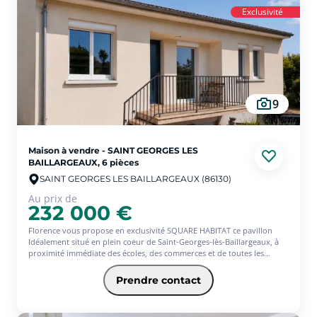
Les deux ensembles ne sont pas délimités dans leur usage actuel,
Exclusivité
laissant de nombreuses possibilités d'aménagement selon votre
projet.
D'importants travaux sont à prévoir, mais ce bien rare sur le secteur
représente une opportunité idéale pour un projet familial, un
investissement ou une opération de valorisation.
Fort potentiel. Emplacement recherché. Bien rare à Nansouty. (6.00 %
d'honoraires TTC à la charge de l'acquéreur.)
9
Maison à vendre - SAINT GEORGES LES
BAILLARGEAUX, 6 pièces
SAINT GEORGES LES BAILLARGEAUX (86130)
Au prix de
232 000 €
Florence vous propose en exclusivité SQUARE HABITAT ce pavillon
Idéalement situé en plein coeur de Saint-Georges-lès-Baillargeaux, à
proximité immédiate des écoles, des commerces et de toutes les
commodités. Rénovation totale.
Dès l'entrée, vous découvrirez une agréable pièce de vie baignée de
Prendre contact
lumière avec une cuisine aménagée et équipée, ouverte sur un séjour-
salon convivial donnant directement sur une belle terrasse en bois,
idéale pour profiter des beaux jours.