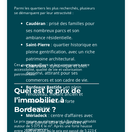
Parmi les quartiers les plus recherchés, plusieurs
se démarquent par leur attractivité :
Caudéran
: prisé des familles pour
ses nombreux parcs et son
ambiance résidentielle.
Saint-Pierre
: quartier historique en
pleine gentrification, avec un riche
patrimoine architectural.
Ces quartiers offrent un bon compromis entre
Chartrons
: dynamique et bien
accessibilité, qualité de vie et valorisation
desservi, attirant pour ses
patrimoniale.
commerces et son cadre de vie.
Bordeaux Bastide
: en plein
Quel est le prix de
renouveau, mêlant ancien et
l’immobilier à
moderne, avec une forte
Bordeaux ?
accessibilité.
Mériadeck
: centre d’affaires avec
Le prix moyen au mètre carré à Bordeaux s’établit
une bonne offre de services et
autour de 5 075 € le m². Après une forte hausse
commerces.
entre 2020 et 2022, où le prix est passé de 5 223 €