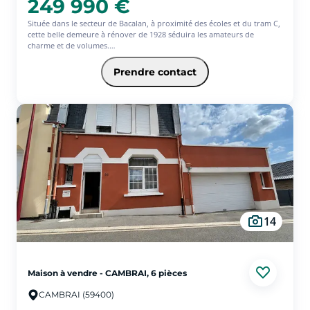
249 990 €
Située dans le secteur de Bacalan, à proximité des écoles et du tram C,
cette belle demeure à rénover de 1928 séduira les amateurs de
charme et de volumes.
Dès l'entrée, vous découvrirez une maison au fort potentiel. En rez-
Prendre contact
de-jardin, une cuisine ouverte sur une véranda avec accès direct à
l'extérieur, un salon, une chambre, une salle d'eau ainsi qu'un WC
indépendant composent ce premier niveau.
Un demi-palier accueille un espace de rangement baigné de lumière
grâce à sa verrière, avec un accès à une agréable terrasse agrémentée
de vignes.
À l'étage, l'espace nuit se compose de trois grandes chambres et d'un
point d'eau.
Les extérieurs offrent un très grand garage double, de nombreux
espaces de rangement ainsi qu'une terrasse. ( possibilité repenser
14
l'extérieur pour plus d'espace de vie)
Enfin, une vaste cave complète ce bien rare sur le secteur. (5.93 %
d'honoraires TTC à la charge de l'acquéreur.)
Maison à vendre - CAMBRAI, 6 pièces
CAMBRAI (59400)