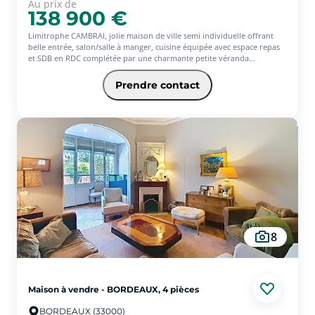
Au prix de
138 900 €
Limitrophe CAMBRAI, jolie maison de ville semi individuelle offrant
belle entrée, salon/salle à manger, cuisine équipée avec espace repas
et SDB en RDC complétée par une charmante petite véranda
permettant l'accès au jardin. L'étage dispose d'un palier distribuant 3
chambres . CC gaz, Terrasse sur l'arrière entourée d'un jardin clos et
Prendre contact
arboré. Cave, grand garage 2 voitures avec porte motorisée.
Les informations sur les risques auxquels ce bien est exposé sont
disponibles sur le site Géorisques : www. georisques.gouv.fr'.
(6.85 % d'honoraires TTC à la charge de l'acquéreur.)
8
Maison à vendre - BORDEAUX, 4 pièces
BORDEAUX (33000)