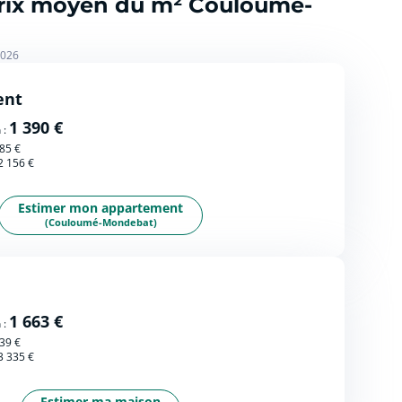
 prix moyen du m² Couloumé-
2026
ent
1 390 €
 :
85 €
2 156 €
Estimer mon appartement
(Couloumé-Mondebat)
1 663 €
 :
39 €
3 335 €
Estimer ma maison