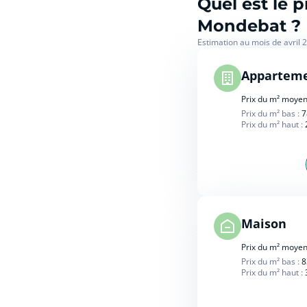
Quel est le
Mondebat ?
Estimation au mois de avril 
Appartem
Prix du m² moyen
Prix du m² bas :
7
Prix du m² haut :
Maison
Prix du m² moyen
Prix du m² bas :
8
Prix du m² haut :