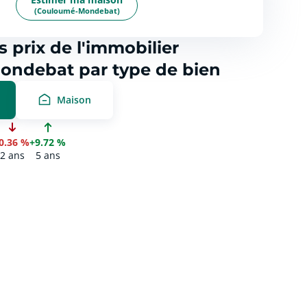
(Couloumé-Mondebat)
s prix de l'immobilier
ndebat par type de bien
Maison
-0.36 %
+9.72 %
2 ans
5 ans