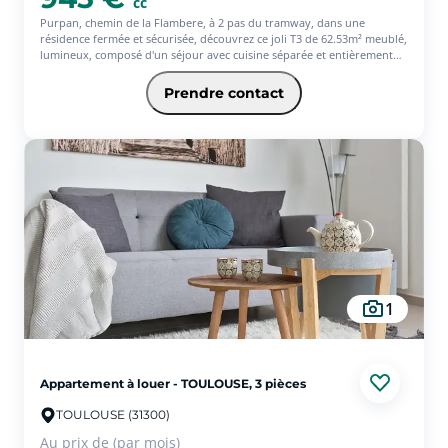
cc
Purpan, chemin de la Flambere, à 2 pas du tramway, dans une
résidence fermée et sécurisée, découvrez ce joli T3 de 62.53m² meublé,
lumineux, composé d'un séjour avec cuisine séparée et entièrement
équipée, 2 chambres de 10.50 m² chacune. une salle d'eau avec grande
douche à l'italienne. Il bénéficie d'une place de parking.
Prendre contact
1
Appartement à louer - TOULOUSE, 3 pièces
TOULOUSE (31300)
Au prix de (par mois)