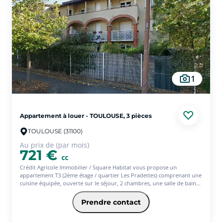
1
Appartement à louer - TOULOUSE, 3 pièces
TOULOUSE (31100)
Au prix de (par mois)
721 €
cc
Crédit Agricole Immobilier / Square Habitat vous propose un
appartement T3 (2ème étage / quartier Les Pradettes) comprenant une
cuisine équipée, ouverte sur le séjour, 2 chambres, une salle de bains
aménagée avec meuble sous vasque et baignoire. Mise à disposition
balcon Environnement Honoraires de location (TTC) à la charge du
Prendre contact
locataire pour la réalisation des services suivants : visites, constitution
de dossier, frais de rédaction de bail, état des lieux. Dépôt de garantie,