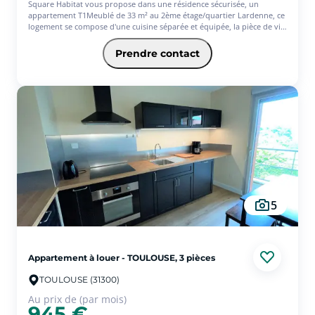
Square Habitat vous propose dans une résidence sécurisée, un
appartement T1Meublé de 33 m² au 2ème étage/quartier Lardenne, ce
logement se compose d'une cuisine séparée et équipée, la pièce de vie
principale, une salle de bains aménagée avec baignoire. En annexe la
climatisation accompagne ce logement. Honoraires de location (TTC) à
Prendre contact
la charge du locataire pour la réalisation des services suivants : visites,
constitution de dossier, frais de rédaction de bail, état des lieux.
Dépôt de garantie, à verser par le locataire correspond à 2 mois de
loyer HC. Nous consulter pour disponibilité.
5
Appartement à louer - TOULOUSE, 3 pièces
TOULOUSE (31300)
Au prix de (par mois)
945 €