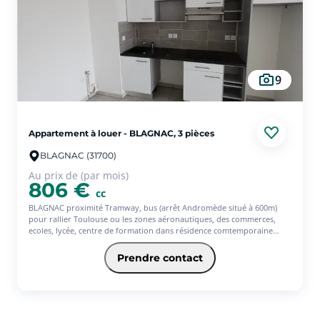
9
Appartement à louer - BLAGNAC, 3 pièces
BLAGNAC (31700)
Au prix de (par mois)
806 €
cc
BLAGNAC proximité Tramway, bus (arrêt Andromède situé à 600m)
pour rallier Toulouse ou les zones aéronautiques, des commerces,
ecoles, lycée, centre de formation dans résidence comtemporaine
implantée dans un cadre verdoyant, un T3 de 66.17m² au 3éme avec
entrée, cellier privatif, deux chambres, salle de bains, wc séparé,
Prendre contact
séjour avec cuisine donnant sur terrasse de 13.14m², loué avec deux
parkings en sous-sol. Chauffage, eau chaude collectifs au gaz compris
dans les charges. Centre commercial Blagnac à 2km.