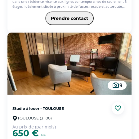
dans une résidence récente aux lignes contemporaines de seulement 3
étages, idéalement située à proximité de l'accès rocade et autoroute,
bien desservie par les bus et à deux pas des commerces et des
établissements scolaires. Nous vous proposons un appartement de
Prendre contact
type T3 d'une surface de 67,90 m², comprenant : - Une entrée, - Un
séjour lumineux de 34 m² avec cuisine équipée (réfrigérateur, plaque
de cuisson, hotte, machine à laver), deux chambres, une salle de bains
et un WC séparé. Vous profiterez également d'un balcon de 8,7 m².
Deux places de parking en sous-sol complètent ce bien.Honoraires de
location (TTC) à la charge du locataire pour la réalisation des services
suivants : visites, constitution de dossier, frais de rédaction de bail,
état des lieux. Dépôt de garantie, à verser par le locataire correspond
à 1 mois de loyer HC.
9
Studio à louer - TOULOUSE
TOULOUSE (31100)
Au prix de (par mois)
650 €
cc