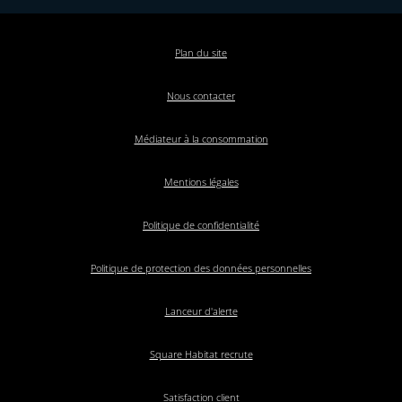
Plan du site
Nous contacter
Médiateur à la consommation
Mentions légales
Politique de confidentialité
Politique de protection des données personnelles
Lanceur d'alerte
Square Habitat recrute
Satisfaction client