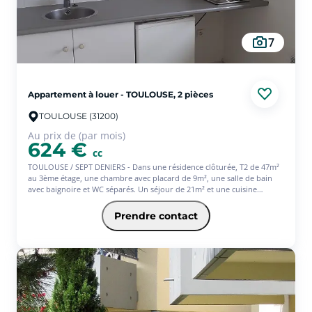
7
Appartement à louer - TOULOUSE, 2 pièces
TOULOUSE (31200)
Au prix de (par mois)
624 €
cc
TOULOUSE / SEPT DENIERS - Dans une résidence clôturée, T2 de 47m²
au 3ème étage, une chambre avec placard de 9m², une salle de bain
avec baignoire et WC séparés. Un séjour de 21m² et une cuisine
équipée donnant sur une terrasse de 12 m² .
Prendre contact