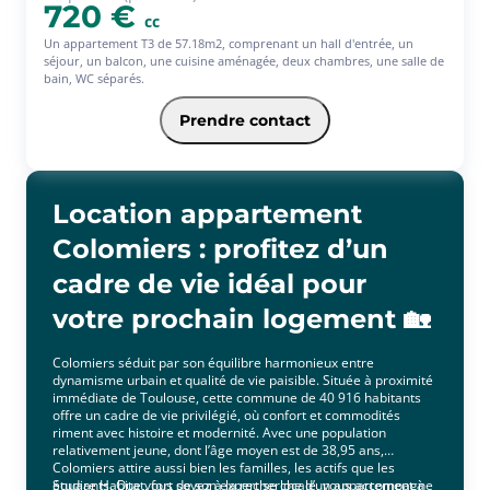
720 €
cc
Un appartement T3 de 57.18m2, comprenant un hall d'entrée, un
séjour, un balcon, une cuisine aménagée, deux chambres, une salle de
bain, WC séparés.
Prendre contact
Location appartement
Colomiers : profitez d’un
cadre de vie idéal pour
votre prochain logement 🏡
Colomiers séduit par son équilibre harmonieux entre
dynamisme urbain et qualité de vie paisible. Située à proximité
immédiate de Toulouse, cette commune de 40 916 habitants
offre un cadre de vie privilégié, où confort et commodités
riment avec histoire et modernité. Avec une population
relativement jeune, dont l’âge moyen est de 38,95 ans,
Colomiers attire aussi bien les familles, les actifs que les
étudiants. Que vous soyez à la recherche d’un appartement à
Square Habitat, fort de son expertise locale, vous accompagne