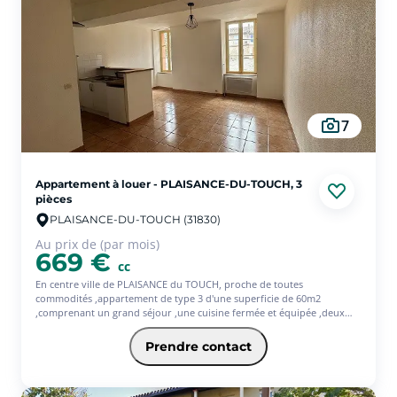
du m² Launaguet
-
Prix du m² Lespinasse
-
Prix du
m² Mondonville
-
Prix du m² Mondouzil
-
Prix du m²
Mons
-
Prix du m² Montrabé
-
Prix du m² Pibrac
-
Prix du m² Pin-Balma
-
Prix du m² Quint-Fonsegrives
-
Prix du m² Saint-Alban
-
Prix du m² Saint-Jean
-
Prix
du m² Saint-Jory
-
Prix du m² Saint-Orens-de-
7
Gameville
-
Prix du m² Seilh
-
Prix du m² Toulouse
-
Prix du m² Tournefeuille
-
Prix du m² L'Union
-
Prix
du m² Villeneuve-Tolosane
Appartement à louer - PLAISANCE-DU-TOUCH, 3
pièces
PLAISANCE-DU-TOUCH (31830)
Au prix de (par mois)
669 €
cc
En centre ville de PLAISANCE du TOUCH, proche de toutes
commodités ,appartement de type 3 d'une superficie de 60m2
,comprenant un grand séjour ,une cuisine fermée et équipée ,deux
grandes chambres avec placards ,une salle de bain et WC séparé.
Possibilité de location d'un garage
Prendre contact