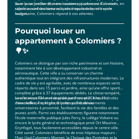
louer pour profiter d’un environnement calme ou d’un accès
dans la recherche de votre location appartement Colomiers, en
rapide aux infrastructures économiques de la métropole
sélectionnant des biens adaptés à vos besoins et à votre
toulousaine, Colomiers répond à vos attentes.
budget.
Pourquoi louer un
appartement à Colomiers ?
🌳✨
Colomiers se distingue par son riche patrimoine et son histoire,
notamment liée à son développement industriel et
aéronautique. Cette ville a su conserver un charme
authentique tout en intégrant des infrastructures modernes. Le
cadre de vie y est agréable, avec de nombreux espaces verts
répartis dans ses 15 parcs et jardins, ainsi qu’une offre sportive
complète grâce à 37 équipements dédiés. Le climat tempéré,
avec environ 134 mm de pluie par mois et 218 heures
La ville accueille un réseau éducatif complet, avec 11 écoles
d’ensoleillement, renforce cette qualité de vie.
maternelles, 7 collèges, 8 lycées et 5 établissements
universitaires à proximité, facilitant la vie des familles et des
jeunes actifs. Parmi ces établissements figurent notamment
l’école maternelle publique Jules Ferry, le collège Voltaire ou
encore le lycée général et technologique privé Ort Maurice
Grynfogel, tous facilement accessibles depuis le centre-ville.
Côté santé, Colomiers bénéficie de trois hôpitaux majeurs :
l’Aair Uad Colomiers Monnet, la Clinique des Pyrénées et la