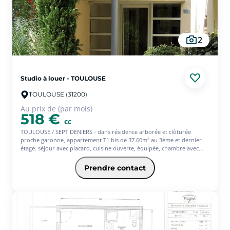
2
Studio à louer - TOULOUSE
TOULOUSE (31200)
Au prix de (par mois)
518 €
cc
TOULOUSE / SEPT DENIERS - dans résidence arborée et clôturée
proche garonne, appartement T1 bis de 37.60m² au 3ème et dernier
étage. séjour avec placard, cuisine ouverte, équipée, chambre avec
placard, séparée avec salle de bain et baignoire- séjour donnant sur le
balcon- place de parking-
Prendre contact