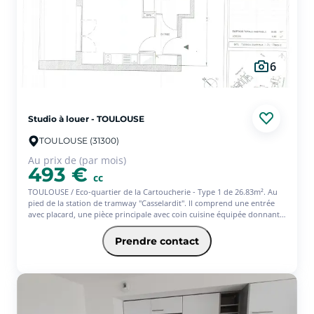
6
Studio à louer - TOULOUSE
TOULOUSE (31300)
Au prix de (par mois)
493 €
cc
TOULOUSE / Eco-quartier de la Cartoucherie - Type 1 de 26.83m². Au
pied de la station de tramway "Casselardit". Il comprend une entrée
avec placard, une pièce principale avec coin cuisine équipée donnant
sur une loggia d'environ 10m², une salle de bains avec wc et un
emplacement de parking. Pour tout renseignement, contacter SQUARE
Prendre contact
HABITAT au 05.34.31.26.00 Régime fiscal: PINEL