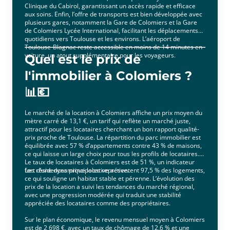
Clinique du Cabirol, garantissant un accès rapide et efficace
aux soins. Enfin, l’offre de transports est bien développée avec
plusieurs gares, notamment la Gare de Colomiers et la Gare
de Colomiers Lycée International, facilitant les déplacements
quotidiens vers Toulouse et les environs. L’aéroport de
Toulouse-Blagnac reste accessible en moins de 14 minutes en
voiture, un atout supplémentaire pour les voyageurs.
Quel est le prix de
l'immobilier à Colomiers ?
📊💶
Le marché de la location à Colomiers affiche un prix moyen du
mètre carré de 13,1 €, un tarif qui reflète un marché juste,
attractif pour les locataires cherchant un bon rapport qualité-
prix proche de Toulouse. La répartition du parc immobilier est
équilibrée avec 57 % d’appartements contre 43 % de maisons,
ce qui laisse un large choix pour tous les profils de locataires.
Le taux de locataires à Colomiers est de 51 %, un indicateur
fort d’une dynamique locative active.
Les résidences principales représentent 97,5 % des logements,
ce qui souligne un habitat stable et pérenne. L’évolution des
prix de la location a suivi les tendances du marché régional,
avec une progression modérée qui traduit une stabilité
appréciée des locataires comme des propriétaires.
Sur le plan économique, le revenu mensuel moyen à Colomiers
est de 2 698 €, avec un taux de chômage de 12,6 % et une