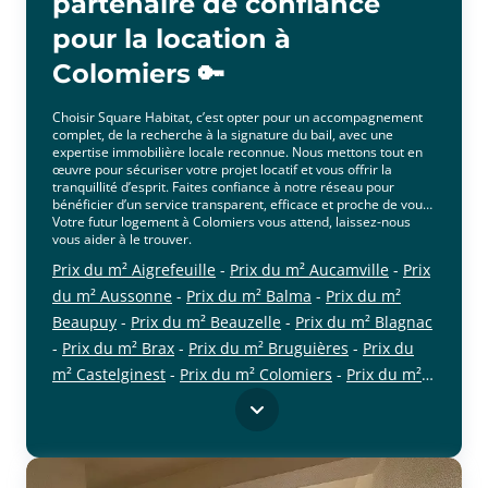
partenaire de confiance
pour la location à
Colomiers 🔑
Choisir Square Habitat, c’est opter pour un accompagnement
complet, de la recherche à la signature du bail, avec une
expertise immobilière locale reconnue. Nous mettons tout en
œuvre pour sécuriser votre projet locatif et vous offrir la
tranquillité d’esprit. Faites confiance à notre réseau pour
bénéficier d’un service transparent, efficace et proche de vous.
Votre futur logement à Colomiers vous attend, laissez-nous
vous aider à le trouver.
Prix du m² Aigrefeuille
-
Prix du m² Aucamville
-
Prix
du m² Aussonne
-
Prix du m² Balma
-
Prix du m²
Beaupuy
-
Prix du m² Beauzelle
-
Prix du m² Blagnac
-
Prix du m² Brax
-
Prix du m² Bruguières
-
Prix du
m² Castelginest
-
Prix du m² Colomiers
-
Prix du m²
cliquer pour afficher plus du text
Cornebarrieu
-
Prix du m² Cugnaux
-
Prix du m²
Drémil-Lafage
-
Prix du m² Fenouillet
-
Prix du m²
Flourens
-
Prix du m² Fonbeauzard
-
Prix du m²
Gagnac-sur-Garonne
-
Prix du m² Gratentour
-
Prix