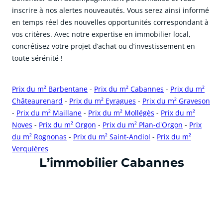
inscrire à nos alertes nouveautés. Vous serez ainsi informé
en temps réel des nouvelles opportunités correspondant à
vos critères. Avec notre expertise en immobilier local,
concrétisez votre projet d’achat ou d’investissement en
toute sérénité !
Prix du m² Barbentane
-
Prix du m² Cabannes
-
Prix du m²
Châteaurenard
-
Prix du m² Eyragues
-
Prix du m² Graveson
-
Prix du m² Maillane
-
Prix du m² Mollégès
-
Prix du m²
Noves
-
Prix du m² Orgon
-
Prix du m² Plan-d'Orgon
-
Prix
du m² Rognonas
-
Prix du m² Saint-Andiol
-
Prix du m²
Verquières
cliquer pour afficher plus du text
L’immobilier Cabannes