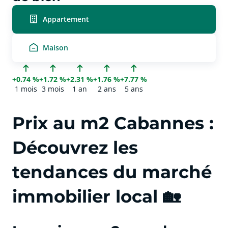
Appartement
Maison
+0.74 %
+1.72 %
+2.31 %
+1.76 %
+7.77 %
1 mois
3 mois
1 an
2 ans
5 ans
Prix au m2 Cabannes :
Découvrez les
tendances du marché
immobilier local 🏡