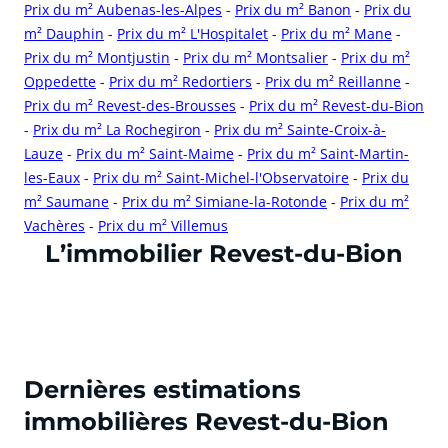
Prix du m² Aubenas-les-Alpes
-
Prix du m² Banon
-
Prix du
m² Dauphin
-
Prix du m² L'Hospitalet
-
Prix du m² Mane
-
Prix du m² Montjustin
-
Prix du m² Montsalier
-
Prix du m²
Oppedette
-
Prix du m² Redortiers
-
Prix du m² Reillanne
-
Prix du m² Revest-des-Brousses
-
Prix du m² Revest-du-Bion
-
Prix du m² La Rochegiron
-
Prix du m² Sainte-Croix-à-
Lauze
-
Prix du m² Saint-Maime
-
Prix du m² Saint-Martin-
les-Eaux
-
Prix du m² Saint-Michel-l'Observatoire
-
Prix du
m² Saumane
-
Prix du m² Simiane-la-Rotonde
-
Prix du m²
Vachères
-
Prix du m² Villemus
cliquer pour afficher plus du text
L’immobilier Revest-du-Bion
Dernières estimations
immobilières Revest-du-Bion