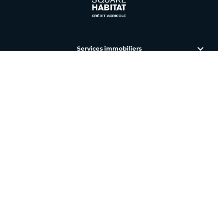
Services immobiliers
L'immobilier avec Square Habitat
Nos annonces et agences
Toutes nos offres
Vous avez un besoin spécifique ?