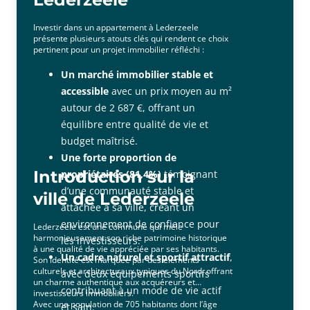
Investir dans un appartement à Lederzeele
présente plusieurs atouts clés qui rendent ce choix
pertinent pour un projet immobilier réfléchi :
Un marché immobilier stable et
accessible
avec un prix moyen au m²
autour de 2 687 €, offrant un
équilibre entre qualité de vie et
budget maîtrisé.
Une forte proportion de
Introduction sur la
propriétaires (81,4%)
témoignant
d’une communauté stable et
ville de Lederzeele
attachée à sa ville, créant un
environnement de confiance pour
Lederzeele est une commune qui mêle
harmonieusement son riche patrimoine historique
les investisseurs.
à une qualité de vie appréciée par ses habitants.
Un cadre naturel et sportif attractif
,
Son identité est marquée par des éléments
culturels et architecturaux typiques du Nord, offrant
avec deux équipements sportifs
un charme authentique aux acquéreurs et
contribuant à un mode de vie actif
investisseurs immobiliers.
Avec une population de 705 habitants dont l’âge
et sain.