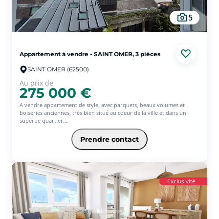
5
Appartement à vendre - SAINT OMER, 3 pièces
SAINT OMER (62500)
Au prix de
275 000 €
A vendre appartement de style, avec parquets, beaux volumes et
boiseries anciennes, très bien situé au coeur de la ville et dans un
superbe quartier.
Si vous aimez les appartements de charme, je vous propose de venir
découvrir ce pied à terre qui comprend une entrée, une immense
Prendre contact
cuisine, un très grand séjour, 2 suites, 2 WC, une terrasse d'environ 20
m² et une cave de 60m².
Copropriété bénévole de 4 lots avec de très faibles charges.
Une visite? Une question ? contactez moi au 06 19 72 58 61 ... je me
ferai un plaisir de vous accompagner
Exclusivité