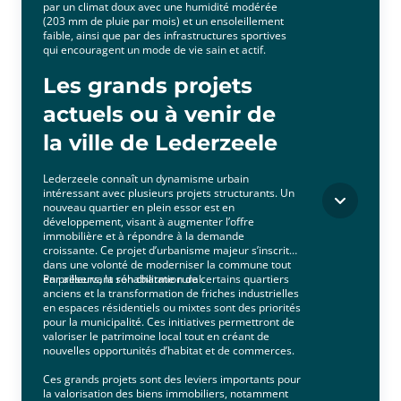
par un climat doux avec une humidité modérée
(203 mm de pluie par mois) et un ensoleillement
faible, ainsi que par des infrastructures sportives
qui encouragent un mode de vie sain et actif.
Les grands projets
actuels ou à venir de
la ville de Lederzeele
Lederzeele connaît un dynamisme urbain
intéressant avec plusieurs projets structurants. Un
nouveau quartier en plein essor est en
développement, visant à augmenter l’offre
immobilière et à répondre à la demande
croissante. Ce projet d’urbanisme majeur s’inscrit
dans une volonté de moderniser la commune tout
en préservant son charme rural.
Par ailleurs, la réhabilitation de certains quartiers
anciens et la transformation de friches industrielles
en espaces résidentiels ou mixtes sont des priorités
pour la municipalité. Ces initiatives permettront de
valoriser le patrimoine local tout en créant de
nouvelles opportunités d’habitat et de commerces.
Ces grands projets sont des leviers importants pour
la valorisation des biens immobiliers, notamment