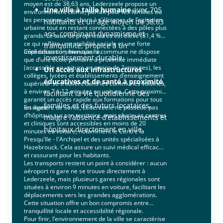
moyen est de 38,63 ans, Lederzeele propose un
Une ville à taille humaine
avec 705
environnement calme, parfait pour les familles ou
les personnes cherchant à s’éloigner de l’agitation
habitants et un âge moyen de 38,63
urbaine tout en restant connectées à des pôles plus
ans, combinant dynamisme et
grands. Le taux de propriétaires est élevé (81,4 %),
ce qui reflète une stabilité sociale et une forte
tranquillité, propice à un
implication communautaire.
Côté éducation, bien que la commune ne dispose
investissement durable.
que d’une école primaire à proximité immédiate
(accessible en voiture en moins de 2 minutes), les
Un accès aux infrastructures
collèges, lycées et établissements d’enseignement
éducatives et de santé à proximité
,
supérieur se trouvent dans les communes voisines,
à environ 7 à 12 minutes en voiture. Cette proximité
facilitant la vie quotidienne des
garantit un accès rapide aux formations pour tous
familles et des futurs locataires,
les âges.
En matière de santé, Lederzeele ne possède pas
d’hôpitaux sur son territoire, mais plusieurs centres
malgré l’absence d’établissements et
et cliniques sont accessibles en moins de 20
hôpitaux directement en ville.
minutes en voiture, notamment le Centre la
Presqu'Ile - l'Archipel et des unités spécialisées à
Hazebrouck. Cela assure un suivi médical efficace
et rassurant pour les habitants.
Les transports restent un point à considérer : aucun
aéroport ni gare ne se trouve directement à
Lederzeele, mais plusieurs gares régionales sont
situées à environ 9 minutes en voiture, facilitant les
déplacements vers les grandes agglomérations.
Cette situation offre un bon compromis entre
tranquillité locale et accessibilité régionale.
Pour finir, l’environnement de la ville se caractérise