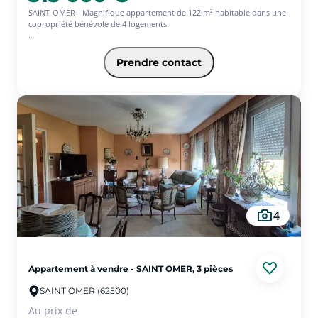
SAINT-OMER - Magnifique appartement de 122 m² habitable dans une
copropriété bénévole de 4 logements.
L'appartement situé au rez-de-chaussée , se compose d'une belle pièce
de vie ouverte sur la cuisine équipée, de 51 m², de 3 chambres dont
Prendre contact
une avec salle de douche et d'une buanderie. Terrasse et cave carrelée
d'environ 35 m².
Garage de 25 m² et une place de parking.
(Possibilité de ne pas acquérir le garage et la place de parking, le prix
sera déduit)
AUCUN TRAVAUX A PREVOIR !!!!
4
Appartement à vendre - SAINT OMER, 3 pièces
SAINT OMER (62500)
Au prix de