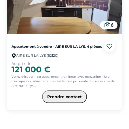
6
Appartement à vendre - AIRE SUR LA LYS, 4 pièces
AIRE SUR LA LYS (62120)
Au prix de
121 000 €
Venez découvrir cet appartement lumineux avec mezzanine, libre
d'occupation, situé dans une résidence à proximité du centre ville de
Aire-sur-la-Lys.
L'appartement est en bon état, comprenant deux chambres deux
salles de bain, un séjour spacieux et une cuisine meublée.
Prendre contact
Laissez vous tenter par une visite !
'Les informations sur les risques auxquels ce bien est exposé sont
disponibles sur le site Géorisques : www.georisques.gouv.fr'