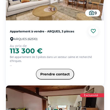
9
Appartement à vendre - ARQUES, 3 pièces
ARQUES (62510)
Au prix de
113 300 €
Bel appartement de 3 pièces dans un secteur calme et recherché
d'Arques.
Celui-ci se situe dans une petite copropriété sécurisée et offre un
garage, une place de parking privative et une cave.
Prendre contact
Il se compose d'une entrée, d'un vaste salon - salle à manger lumineux
donnant sur un balcon, d'une cuisine à aménager et d'un cellier, de 2
chambres, d'une salle de bains, de W.C indépendants.
Chauffage au Gaz individuel, électricité récente, double vitrage.
Exclusivité
DPE: E