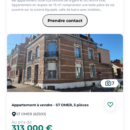
Bel appartement situé à proximité de la gare et du centre ville,
Appartement en duplex de 76 m² comprenant une belle pièce de vie
ouverte sur la cuisine équipée, salle de bains avec toilettes
indépendantes, une chambre ; A l'étage mezzanine et chambre avec
coin dressing, et wc. Cave,
Prendre contact
Double vitrage, chauffage électrique.
7
Appartement à vendre - ST OMER, 5 pièces
ST OMER (62500)
Au prix de
313 000 €