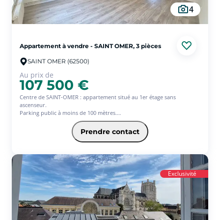
4
Appartement à vendre - SAINT OMER, 3 pièces
SAINT OMER (62500)
Au prix de
107 500 €
Centre de SAINT-OMER : appartement situé au 1er étage sans
ascenseur.
Parking public à moins de 100 mètres.
Le hall d'entrée dessert la pièce de vie, une cuisine équipée, une salle
Prendre contact
de bains, une chambre.
(Sol, électricité, douche : refaits en 2026)
Aucun travaux à prévoir.
Exclusivité