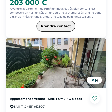
203 000 €
A vendre appartement de 91m² lumineux et très bien conçu. Il est
composé d'un hall, un séjour, une cuisine, 3 chambres à l'origine dont
2 transformées en une grande, une salle de bain, deux celliers.
Votre décoration personnalisée est à prévoir.
Un emplacement parking en sous sol et une place en extérieur
Prendre contact
viennent compléter ce bel appartement idéalement placé au centre de
ST OMER et en même temps au calme.
Chauffage Gaz
Une question? Une visite?
Contactez moi au 06 19 72 58 61
4
Appartement à vendre - SAINT OMER, 3 pièces
SAINT OMER (62500)