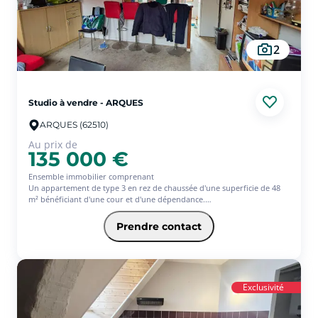
2
Studio à vendre - ARQUES
ARQUES (62510)
Au prix de
135 000 €
Ensemble immobilier comprenant
Un appartement de type 3 en rez de chaussée d'une superficie de 48
m² bénéficiant d'une cour et d'une dépendance.
A l'étage, un appartement de type T1 Bis de 28 m², avec deux espaces
nuits.
Prendre contact
Double vitrages, Chauffage électrique.
Loyers annuels : 12 620 
Exclusivité