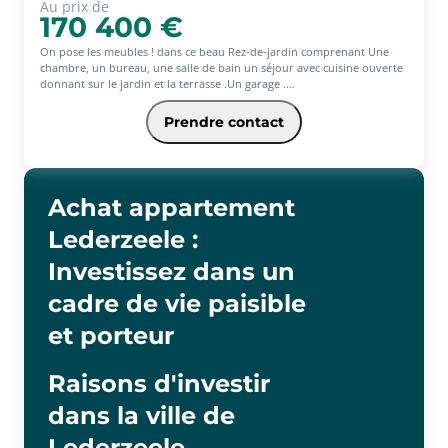
Au prix de
170 400 €
On pose les meubles ! dans ce beau Rez-de-jardin comprenant Une
chambre, un bureau, une salle de bain un séjour avec cuisine ouverte
donnant sur le jardin et la terrasse .Un garage .
Résidence sécurisée
Chauffage GAZ individuel
Prendre contact
Achat appartement
Lederzeele :
Investissez dans un
cadre de vie paisible
et porteur
Raisons d'investir
dans la ville de
Lederzeele