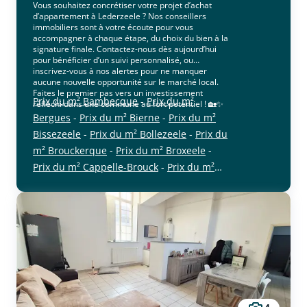
Vous souhaitez concrétiser votre projet d’achat
d’appartement à Lederzeele ? Nos conseillers
immobiliers sont à votre écoute pour vous
accompagner à chaque étape, du choix du bien à la
signature finale. Contactez-nous dès aujourd’hui
pour bénéficier d’un suivi personnalisé, ou
inscrivez-vous à nos alertes pour ne manquer
aucune nouvelle opportunité sur le marché local.
Faites le premier pas vers un investissement
Prix du m² Bambecque
-
Prix du m²
réfléchi dans une commune au fort potentiel ! 🏡✨
Bergues
-
Prix du m² Bierne
-
Prix du m²
Bissezeele
-
Prix du m² Bollezeele
-
Prix du
m² Brouckerque
-
Prix du m² Broxeele
-
Prix du m² Cappelle-Brouck
-
Prix du m²
cliquer pour afficher plus du text
Crochte
-
Prix du m² Drincham
-
Prix du m²
Eringhem
-
Prix du m² Esquelbecq
-
Prix
du m² Herzeele
-
Prix du m² Holque
-
Prix
du m² Hondschoote
-
Prix du m² Hoymille
-
Prix du m² Killem
-
Prix du m² Lederzeele
-
Prix du m² Ledringhem
-
Prix du m²
Looberghe
-
Prix du m² Merckeghem
-
Prix
du m² Millam
-
Prix du m² Nieurlet
-
Prix