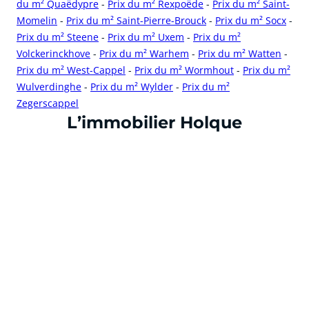
du m² Quaëdypre
-
Prix du m² Rexpoëde
-
Prix du m² Saint-
Momelin
-
Prix du m² Saint-Pierre-Brouck
-
Prix du m² Socx
-
Prix du m² Steene
-
Prix du m² Uxem
-
Prix du m²
Volckerinckhove
-
Prix du m² Warhem
-
Prix du m² Watten
-
Prix du m² West-Cappel
-
Prix du m² Wormhout
-
Prix du m²
Wulverdinghe
-
Prix du m² Wylder
-
Prix du m²
Zegerscappel
cliquer pour afficher plus du text
L’immobilier Holque