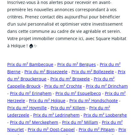
Inscrivez-vous à nos alertes pour recevoir en avant-
première les nouvelles annonces correspondant à vos
critères. Prenez contact dès aujourd’hui pour bénéficier
d’un suivi personnalisé et optimiser votre investissement
dans cette commune au cadre de vie agréable et serein.
Votre projet immobilier commence ici, avec Square Habitat
à Holque ! 🏠✨
Prix du m² Bambecque
-
Prix du m² Bergues
-
Prix du m²
Bierne
-
Prix du m² Bissezeele
-
Prix du m² Bollezeele
-
Prix
du m² Brouckerque
-
Prix du m² Broxeele
-
Prix du m²
Cappelle-Brouck
-
Prix du m² Crochte
-
Prix du m² Drincham
-
Prix du m² Eringhem
-
Prix du m² Esquelbecq
-
Prix du m²
Herzeele
-
Prix du m² Holque
-
Prix du m² Hondschoote
-
Prix du m² Hoymille
-
Prix du m² Killem
-
Prix du m²
Lederzeele
-
Prix du m² Ledringhem
-
Prix du m² Looberghe
-
Prix du m² Merckeghem
-
Prix du m² Millam
-
Prix du m²
Nieurlet
-
Prix du m² Oost-Cappel
-
Prix du m² Pitgam
-
Prix