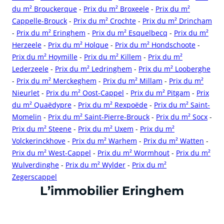
du m² Brouckerque
-
Prix du m² Broxeele
-
Prix du m²
Cappelle-Brouck
-
Prix du m² Crochte
-
Prix du m² Drincham
-
Prix du m² Eringhem
-
Prix du m² Esquelbecq
-
Prix du m²
Herzeele
-
Prix du m² Holque
-
Prix du m² Hondschoote
-
Prix du m² Hoymille
-
Prix du m² Killem
-
Prix du m²
Lederzeele
-
Prix du m² Ledringhem
-
Prix du m² Looberghe
-
Prix du m² Merckeghem
-
Prix du m² Millam
-
Prix du m²
Nieurlet
-
Prix du m² Oost-Cappel
-
Prix du m² Pitgam
-
Prix
du m² Quaëdypre
-
Prix du m² Rexpoëde
-
Prix du m² Saint-
Momelin
-
Prix du m² Saint-Pierre-Brouck
-
Prix du m² Socx
-
Prix du m² Steene
-
Prix du m² Uxem
-
Prix du m²
Volckerinckhove
-
Prix du m² Warhem
-
Prix du m² Watten
-
Prix du m² West-Cappel
-
Prix du m² Wormhout
-
Prix du m²
Wulverdinghe
-
Prix du m² Wylder
-
Prix du m²
Zegerscappel
cliquer pour afficher plus du text
L’immobilier Eringhem