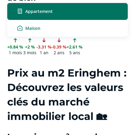
Appartement
Maison
+0.84 %
+2 %
-3.31 %
-0.39 %
+2.61 %
1 mois
3 mois
1 an
2 ans
5 ans
Prix au m2 Eringhem :
Découvrez les valeurs
clés du marché
immobilier local 🏡