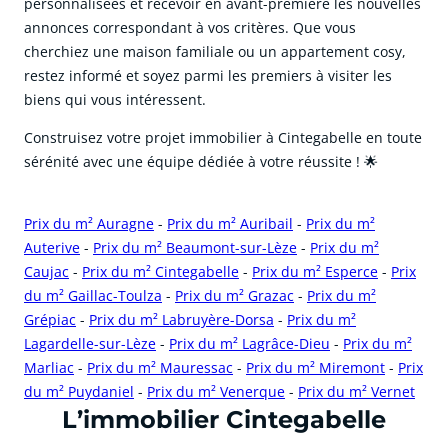
personnalisées et recevoir en avant-première les nouvelles
annonces correspondant à vos critères. Que vous
cherchiez une maison familiale ou un appartement cosy,
restez informé et soyez parmi les premiers à visiter les
biens qui vous intéressent.
Construisez votre projet immobilier à Cintegabelle en toute
sérénité avec une équipe dédiée à votre réussite ! 🌟
Prix du m² Auragne
-
Prix du m² Auribail
-
Prix du m²
Auterive
-
Prix du m² Beaumont-sur-Lèze
-
Prix du m²
Caujac
-
Prix du m² Cintegabelle
-
Prix du m² Esperce
-
Prix
du m² Gaillac-Toulza
-
Prix du m² Grazac
-
Prix du m²
Grépiac
-
Prix du m² Labruyère-Dorsa
-
Prix du m²
Lagardelle-sur-Lèze
-
Prix du m² Lagrâce-Dieu
-
Prix du m²
Marliac
-
Prix du m² Mauressac
-
Prix du m² Miremont
-
Prix
du m² Puydaniel
-
Prix du m² Venerque
-
Prix du m² Vernet
cliquer pour afficher plus du text
L’immobilier Cintegabelle