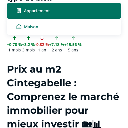
Appartement
Maison
+0.78 %
+3.2 %
-0.82 %
+7.18 %
+15.56 %
1 mois
3 mois
1 an
2 ans
5 ans
Prix au m2
Cintegabelle :
Comprenez le marché
immobilier pour
mieux investir 🏡📊