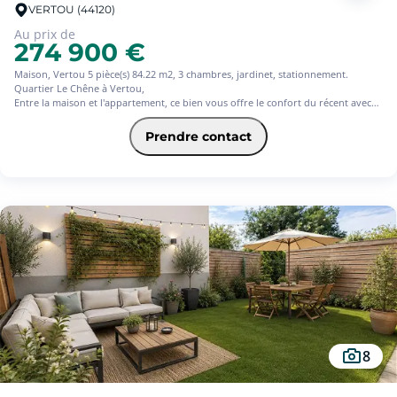
VERTOU (44120)
Au prix de
274 900 €
Maison, Vertou 5 pièce(s) 84.22 m2, 3 chambres, jardinet, stationnement.
Quartier Le Chêne à Vertou,
Entre la maison et l'appartement, ce bien vous offre le confort du récent avec
un agencement fonctionnel. Entrée, pièce de vie donnant sur la terrasse et la
jardinet, cuisine ouverte, cellier et wc. A l'étage, un dégagement distribue 3
Prendre contact
chambres dont une avec dressing, un wc et une salle de bains.
Cabanon sur la terrasse et stationnement en s.sol.
A découvrir
8