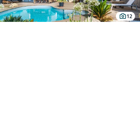
12
Maison à vendre - REZE, 5 pièces
REZE (44400)
Au prix de
449 000 €
Maison Rezé 5 pièces, 4 chambres, 137.33 m2, garage et jardin.
Laissez-vous séduire par l'état général et les volumes idéalement
répartis (environ 137 m² habitables) de ce bien familial répartis de la manière
suivante : hall d'entrée, pièce de vie baignée de lumière donnant sur jardin clos
paysagé, cuisine aménagée et équipée, 4 belles chambres dont une suite
Prendre contact
parentale avec dressing aménagé et salle d'eau en rez-de-chaussée. Les + : salle
de bains, rangements, lingerie indépendante et jardin clos avec terrasse et
piscine.
Posez vos valises, rare sur le secteur !