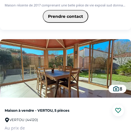
Maison récente de 2017 comprenant une belle pièce de vie exposé sud donnant
sur un magnifique jardin piscinable, une cuisine aménagée et équipée, une
arrière cuisine, une suite parentale,
Prendre contact
A l'étage un vaste palier pouvant faire office de bureau, trois chambres, une
salle de bains, un WC séparé.
Un jardin clos. Un garage.
Profitez de belles prestations (pompe à chaleur, volets roulants électriques,
chauffage au sol, garanties décennales)
Elle n'attend que vous!
8
Maison à vendre - VERTOU, 5 pièces
VERTOU (44120)
Au prix de