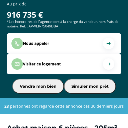
Au prix de
916 735
€
*Les honoraires de l'agence sont à la charge du vendeur. hors frais de
notaire. Ref. : AV-VER-75049DBA
Nous appeler
Visiter ce logement
Vendre mon bien
Simuler mon prêt
23
personnes ont regardé cette annonce ces 30 derniers jours
Achat maison 6 pièces - 205m²