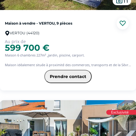
11
Maison à vendre - VERTOU, 9 pièces
VERTOU (44120)
Au prix de
599 700 €
Maison 6 chambres 227m² ,jardin, piscine, carport.
Maison idéalement située à proximité des commerces, transports et de la Sèvre.
Venez découvrir cette maison familiale comprenant une belle pièce de vie avec
cuisine aménagée et équipée, véranda, quatre chambres avec placards, une
Prendre contact
salle de bains, un atelier ainsi qu'une buanderie complètent ce niveau.
A l'étage profitez de trois chambres spacieuses avec chacune un coin dressing,
une salle d'eau, une mezzanine, de nombreux rangements et un grenier
(aménageable).
A l'extérieur profitez de la piscine chauffée, un jardin arboré et une magnifique
terrasse pour partager de bons moments en famille ou entre amis.
Exclusivité
Le plus un carport double pour stationner les véhicules ainsi qu'un local pour
stocker vélo ou autre matériel
Bien idéal pour votre famille !