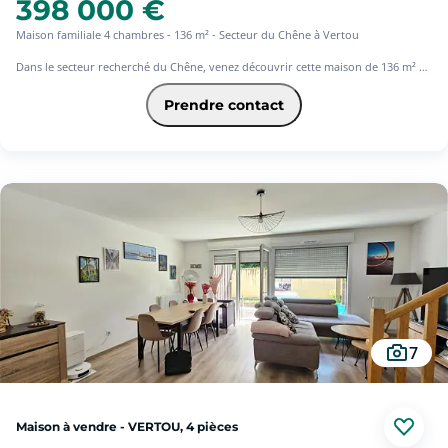
398 000 €
Maison familiale 4 chambres - 136 m² - Secteur du Chêne à Vertou
Dans le secteur recherché du Chêne, venez découvrir cette maison de 136 m² en
parfait état, idéalement située au calme d'une impasse, un cadre privilégié pour
une vie de famille sereine.
Prendre contact
Dès l'entrée, vous serez séduits par une atmosphère chaleureuse et conviviale.
Le salon cosy invite à la détente, tandis que la cuisine aménagée et équipée
s'ouvre sur une belle véranda baignée de lumière. Véritable pièce de vie
supplémentaire, elle donne accès à un jardin intimiste et bien exposé, parfait
pour profiter des beaux jours en toute tranquillité.
Le rez-de-chaussée propose également une chambre avec placards, un bureau
(idéal télétravail), un dressing, une salle de bains et un WC indépendant.
À l'étage, deux chambres vous attendent, dont une spacieuse avec sa salle d'eau
privative, offrant confort et indépendance.
Une buanderie ainsi qu'un atelier complètent l'ensemble, apportant des
espaces de rangement et de fonctionnalité supplémentaires.
7
Un bien clé en main, alliant confort, luminosité et calme absolu, une belle
opportunité pour une famille en quête de douceur de vivre.
Maison à vendre - VERTOU, 4 pièces