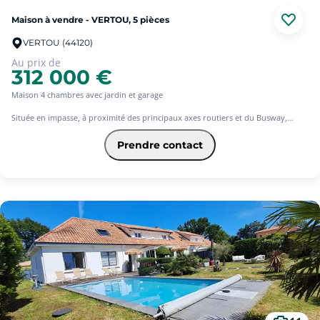
Maison à vendre - VERTOU, 5 pièces
VERTOU (44120)
Au prix de
312 000 €
Maison 4 chambres avec jardin et garage
Située en impasse, à proximité des principaux axes routiers et du Busway,
venez découvrir cette maison de 2011 offrant des prestations fonctionnelles et
un cadre de vie agréable.
Prendre contact
Au rez-de-chaussée, vous trouverez une entrée avec placards, une belle pièce
de vie traversante, une cuisine indépendante (avec possibilité d'ouverture sur
le séjour) ainsi qu'un WC avec lave-mains.
À l'étage, l'espace nuit se compose de quatre chambres avec placards, dont une
suite avec salle d'eau privative, d'une salle de bains et d'un WC indépendant.
Un garage attenant complète ce bien, ainsi que deux places de stationnement
privatives devant la maison.
À l'extérieur, vous profiterez d'un jardin clos, intime et facile d'entretien, idéal
pour partager des moments conviviaux en famille ou entre amis.