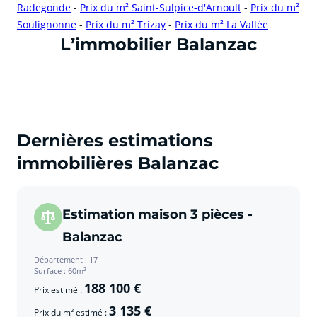
Radegonde
-
Prix du m² Saint-Sulpice-d'Arnoult
-
Prix du m²
Soulignonne
-
Prix du m² Trizay
-
Prix du m² La Vallée
cliquer pour afficher plus du text
L’immobilier Balanzac
Dernières estimations
immobilières Balanzac
Estimation maison 3 pièces -
Balanzac
Département : 17
Surface : 60m²
188 100 €
Prix estimé :
3 135 €
Prix du m² estimé :