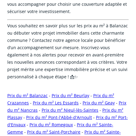
vous accompagner pour choisir une couverture adaptée et
sécuriser votre investissement.
Vous souhaitez en savoir plus sur les prix au m² à Balanzac
ou débuter votre projet immobilier dans cette charmante
commune ? Contactez notre agence locale pour bénéficier
d’un accompagnement sur-mesure. Inscrivez-vous
également à nos alertes pour recevoir en avant-première
les nouvelles annonces correspondant à vos critères. Votre
projet mérite une expertise immobilière précise et un suivi
personnalisé à chaque étape ! 📩✨
Prix du m² Balanzac
-
Prix du m² Beurlay
-
Prix du m²
Crazannes
-
Prix du m² Les Essards
-
Prix du m² Geay
-
Prix
du m² Nancras
-
Prix du m² Nieul-lès-Saintes
-
Prix du m²
Plassay
-
Prix du m² Pont-l'Abbé-d'Arnoult
-
Prix du m² Port-
d'Envaux
-
Prix du m² Romegoux
-
Prix du m² Sainte-
Gemme
-
Prix du m² Saint-Porchaire
-
Prix du m² Sainte-