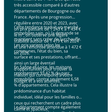
très accessible comparé à d’autres
départements de Bourgogne ou de
France. Après une progression
régulière entre 2020 et 2023, avec
Cette tendance traduit un marché
un prix passant de 1 243 € à 1 434 €
immobilier sain, où la demande se
le m², on observe une légère
maintient sans créer de surchauffe.
stabilité autour de 1 419 € en 2024
Les prix varient selon les
et une remontée attendue à 1 472 €
communes, l’état du bien, sa
en 2026.
surface et ses prestations, offrant
ainsi un large éventail
En Saône-et-Loire, les maisons
d’opportunités pour trouver la
représentent 93,42 % du parc
maison qui correspond à votre
immobilier, contre seulement 6,58
budget et à vos attentes.
% d’appartements. Cela illustre la
prédominance d’un habitat
individuel, idéal pour les familles ou
ceux qui recherchent un cadre plus
Le département compte également
calme et spacieux.