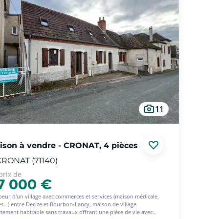
11
ison à vendre - CRONAT, 4 pièces
RONAT (71140)
prix de
7 000 €
oeur d'un village avec commerces et services (maison médicale,
es...) entre Decize et Bourbon-Lancy, maison de village
ctement habitable sans travaux offrant une pièce de vie avec