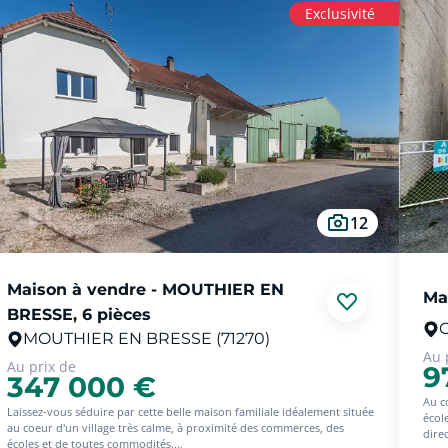
Exclusivité
12
Maison à vendre - MOUTHIER EN
Ma
BRESSE, 6 pièces
C
MOUTHIER EN BRESSE (71270)
Au 
Au prix de
9
347 000 €
Au c
Laissez-vous séduire par cette belle maison familiale idéalement située
écol
au coeur d'un village très calme, à proximité des commerces, des
dire
écoles et de toutes commodités.