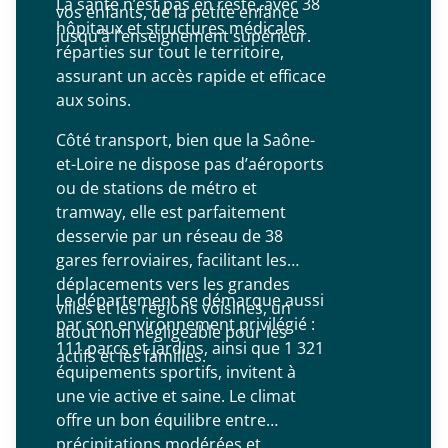
La santé n’est pas en reste, avec 38
vos enfants, de la petite enfance
hôpitaux et structures médicales
jusqu’à l’enseignement supérieur.
réparties sur tout le territoire,
assurant un accès rapide et efficace
aux soins.
Côté transport, bien que la Saône-
et-Loire ne dispose pas d’aéroports
ou de stations de métro et
tramway, elle est parfaitement
desservie par un réseau de 38
gares ferroviaires, facilitant les
déplacements vers les grandes
Le département se démarque aussi
villes et les régions voisines, un
par son environnement privilégié :
atout non négligeable pour les
111 parcs et jardins, ainsi que 1 321
actifs et les familles.
équipements sportifs, invitent à
une vie active et saine. Le climat
offre un bon équilibre entre
précipitations modérées et