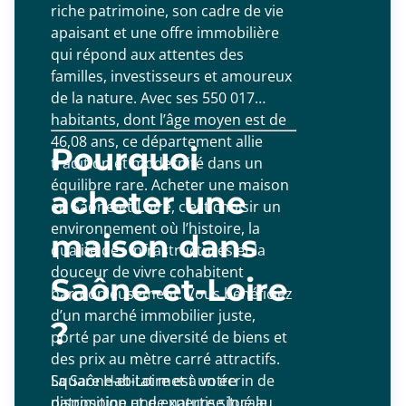
riche patrimoine, son cadre de vie
apaisant et une offre immobilière
qui répond aux attentes des
familles, investisseurs et amoureux
de la nature. Avec ses 550 017
habitants, dont l’âge moyen est de
46,08 ans, ce département allie
Pourquoi
tradition et modernité dans un
équilibre rare. Acheter une maison
acheter une
en Saône-et-Loire, c’est choisir un
environnement où l’histoire, la
maison dans
qualité des infrastructures et la
douceur de vivre cohabitent
Saône-et-Loire
harmonieusement. Vous bénéficiez
d’un marché immobilier juste,
?
porté par une diversité de biens et
des prix au mètre carré attractifs.
Square Habitat met à votre
La Saône-et-Loire est un écrin de
disposition une expertise locale
patrimoine et de nature situé au