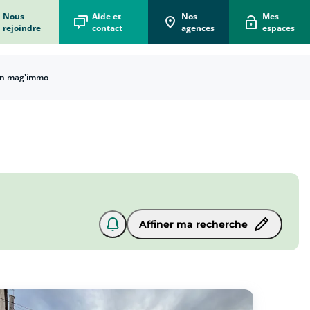
Nous
Aide et
Nos
Mes
rejoindre
contact
agences
espaces
n mag'immo
Affiner ma recherche