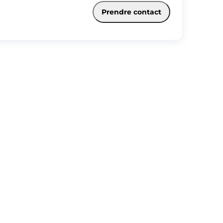
ine aménagée et équipée semi-ouverte, suite parentale avec sa
 d'eau, buanderie. A l'étage, la partie nuit comprends un palier,
Prendre contact
 chambres ainsi qu'une pièce en enfilade pouvant accueillir un
ce de bureau ou salle de jeux ! jardinet de 100 m2 environ. Idéal
 primo accédant, résidence secondaire, ou investissement locatif !
 visites !