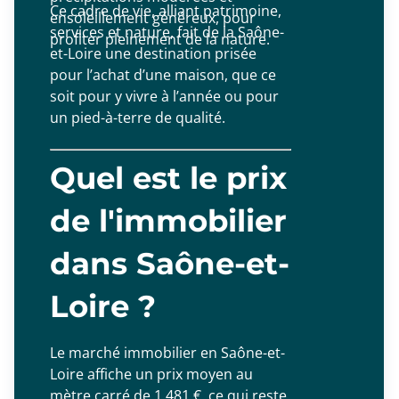
Ce cadre de vie, alliant patrimoine,
ensoleillement généreux, pour
services et nature, fait de la Saône-
profiter pleinement de la nature.
et-Loire une destination prisée
pour l’achat d’une maison, que ce
soit pour y vivre à l’année ou pour
un pied-à-terre de qualité.
Quel est le prix
de l'immobilier
dans Saône-et-
Loire ?
Le marché immobilier en Saône-et-
Loire affiche un prix moyen au
mètre carré de 1 481 €, ce qui reste