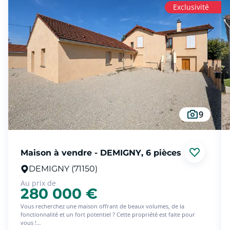
Exclusivité
9
Maison à vendre - DEMIGNY, 6 pièces
DEMIGNY (71150)
Au prix de
280 000 €
Vous recherchez une maison offrant de beaux volumes, de la
fonctionnalité et un fort potentiel ? Cette propriété est faite pour
vous !