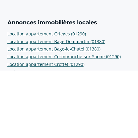
Annonces immobilières locales
Location appartement Grieges (01290)
Location appartement Bage-Dommartin (01380)
Location appartement Bage-le-Chatel (01380)
Location appartement Cormoranche-sur-Saone (01290)
Location appartement Crottet (01290)
Prix au m2 aux alentours
Prix m2 Bâgé-Dommartin (01380)
Prix m2 Bâgé-le-Châtel (01380)
Prix m2 Cormoranche-sur-Saône (01290)
Prix m2 Crottet (01290)
Prix m2 Cruzilles-lès-Mépillat (01290)