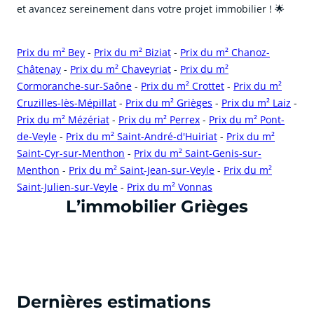
et avancez sereinement dans votre projet immobilier ! 🌟
Prix du m² Bey
-
Prix du m² Biziat
-
Prix du m² Chanoz-
Châtenay
-
Prix du m² Chaveyriat
-
Prix du m²
Cormoranche-sur-Saône
-
Prix du m² Crottet
-
Prix du m²
Cruzilles-lès-Mépillat
-
Prix du m² Grièges
-
Prix du m² Laiz
-
Prix du m² Mézériat
-
Prix du m² Perrex
-
Prix du m² Pont-
de-Veyle
-
Prix du m² Saint-André-d'Huiriat
-
Prix du m²
Saint-Cyr-sur-Menthon
-
Prix du m² Saint-Genis-sur-
Menthon
-
Prix du m² Saint-Jean-sur-Veyle
-
Prix du m²
Saint-Julien-sur-Veyle
-
Prix du m² Vonnas
cliquer pour afficher plus du text
L’immobilier Grièges
Dernières estimations