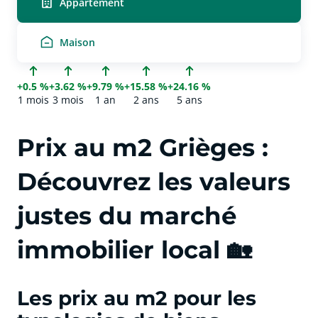
Appartement
Maison
+0.5 %
+3.62 %
+9.79 %
+15.58 %
+24.16 %
1 mois
3 mois
1 an
2 ans
5 ans
Prix au m2 Grièges :
Découvrez les valeurs
justes du marché
immobilier local 🏡
Les prix au m2 pour les