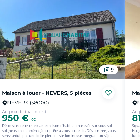
9
Maison à louer - NEVERS, 5 pièces
Ma
NEVERS (58000)
Au prix de (par mois)
Au 
950 €
8
cc
Découvrez cette charmante maison d'habitation élevée sur sous-sol,
Squa
soigneusement aménagée et prête à vous accueillir. Dès l'entrée, vous
Hugo
serez séduit par une belle pièce de vie lumineuse intégrant un séjour
lumi