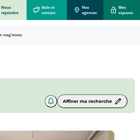
Nous
Aide et
Nos
Mes
rejoindre
contact
agences
espaces
n mag'immo
Affiner ma recherche