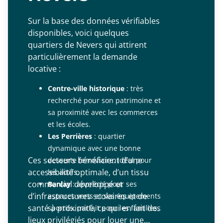
Sur la base des données vérifiables
disponibles, voici quelques
quartiers de Nevers qui attirent
particulièrement la demande
locative :
Centre-ville historique
: très
recherché pour son patrimoine et
sa proximité avec les commerces
et les écoles.
Les Perrières
: quartier
dynamique avec une bonne
Ces secteurs bénéficient d’une
desserte ferroviaire, idéal pour
accessibilité optimale, d’un tissu
les actifs.
commercial développé et
Banlay
: apprécié pour ses
d’infrastructures scolaires et de
espaces verts et ses équipements
santé à proximité, ce qui en fait des
sportifs, parfait pour les familles.
lieux privilégiés pour louer une