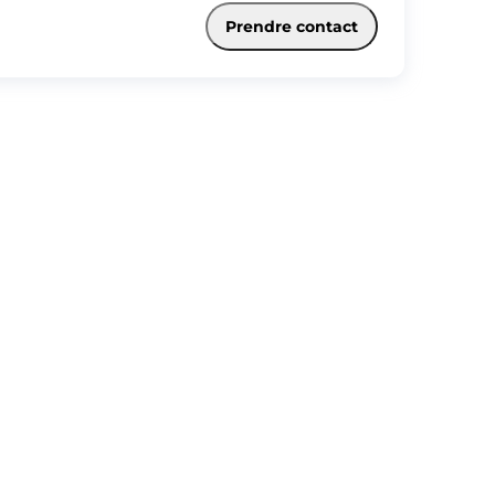
ier étage, une salle de bains, deux chambres avec un petit balcon
s W-C. Au deuxième étage vous avez des WC et un grenier. Vous
Prendre contact
ez d'un sous-sol et d'un garage. Libre de suite!!! « Les infos et
ues auxquels ce bien est exposé sont disponibles sur le site
isques www.georisques.gouv.fr »