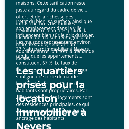
maisons. Cette tarification reste
juste au regard du cadre de vie
offert et de la richesse des
L’état du bien, sa surface, ainsi que
infrastructures disponibles.
son emplacement dans la ville
L’évolution récente des prix de la
influencent bien sûr le prix du loyer.
location de maison témoigne d’un
Les maisons représentent environ
marché stable, reflétant un
33 % du parc immobilier à Nevers,
équilibre entre l’offre et la demande
tandis que les appartements
locale.
constituent 67 %. Le taux de
Les quartiers
locataires s’élève à 56,7 %, ce qui
souligne une forte demande
prisés pour la
locative, tandis que 41,7 % des
habitants sont propriétaires. Par
location
ailleurs, 81,8 % des logements sont
des résidences principales, ce qui
immobilière à
démontre une réelle stabilité et
ancrage des habitants.
Nevers