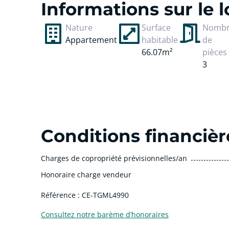
Informations sur le
Nature
Surface
Nomb
Appartement
habitable
de
66.07m²
pièces
3
Conditions financièr
Charges de copropriété prévisionnelles/an
Honoraire charge vendeur
Référence : CE-TGML4990
Consultez notre barème d’honoraires