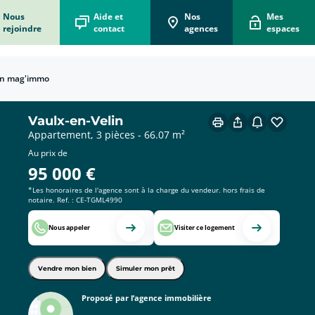
Nous
Aide et
Nos
Mes
rejoindre
contact
agences
espaces
n mag'immo
écorénove mon logement
 vous accompagne dans votre projet d'écorénovation
 Box Acheteur
er le bien qui vous correspond !
ons Vendeur
e immobilier pour vendre vite au meilleur prix !
x du mètre carré en France
ions et départements français.
 Box Locataire
on pour simplifier votre location !
Vaulx-en-Velin
Appartement, 3 pièces - 66.07 m²
Au prix de
95 000
€
*Les honoraires de l'agence sont à la charge du vendeur. hors frais de
notaire. Ref. : CE-TGML4990
Nous appeler
Visiter ce logement
Vendre mon bien
Simuler mon prêt
Proposé par l’agence immobilière