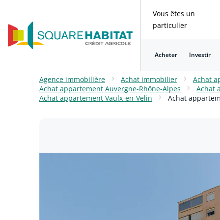
Vous êtes un
particulier
Acheter
Investir
Consulter nos questions fréquentes
Consulter nos questions fréquentes
Consulter nos questions fréquentes
Consulter nos questions fréquentes
Consulter nos questions fréquentes
Consulter nos questions fréquentes
Agence immobilière
Achat immobilier
Achat a
Achat appartement Auvergne-Rhône-Alpes
Achat 
Achat appartement Vaulx-en-Velin
Achat apparteme