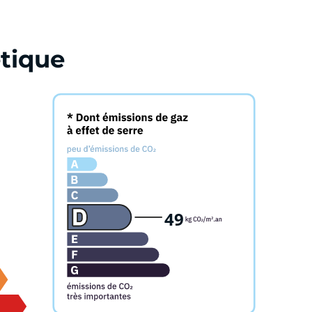
tique
49