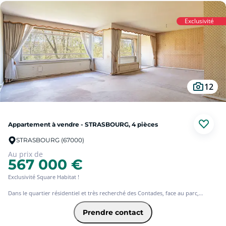
Exclusivité
12
Appartement à vendre - STRASBOURG, 4 pièces
STRASBOURG (67000)
Au prix de
567 000 €
Exclusivité Square Habitat !
Dans le quartier résidentiel et très recherché des Contades, face au parc,
spacieux appartement de standing de 132 M² environ à rénover.
Ce bien, rare se compose de 3 chambres, d'une cuisine indépendante, d'une
Prendre contact
loggia, d'une salle de bains et d'un vaste et lumineux salon / salle à manger avec
véranda, cet appartement dispose également d'une cave et d'un double garage