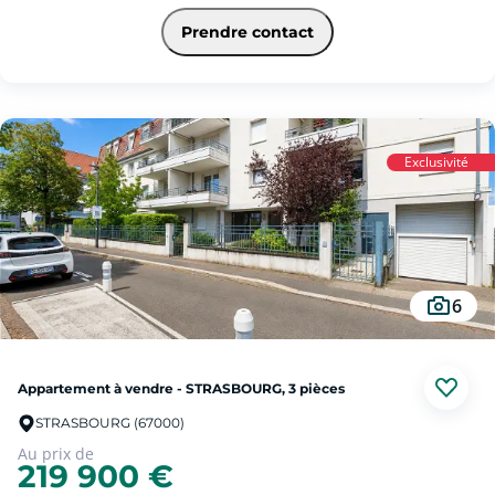
duplex, situé au 2-ème étage avec ascenseur.
Il se compose au rdc d'une belle pièce de vie lumineuse avec cuisine ouverte,
Prendre contact
d'une salle d'eau avec WC séparés.
A l'étage, une chambre et un bureau indépendant.
Le bien dispose également d'une place de parking privative en sous-sol
Projet Idéal primo accédant ou investisseur.
Garantie Revente 7 ans offerte !
Exclusivité
Pour toute information, contacter Hubert OURCET au 06.42.45.81.12 ou par
mail hubert.ourcet@squarehabitat.fr
Les informations sur les risques auxquels ce bien est exposé sont disponibles
sur le site Géorisques : www.georisques.gouv.fr
6
Appartement à vendre - STRASBOURG, 3 pièces
STRASBOURG (67000)
Au prix de
219 900 €