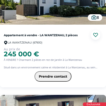
8
Appartement à vendre - LA WANTZENAU, 2 pièces
LA WANTZENAU (67610)
Au prix de
245 000 €
À VENDRE ? Charmant 2 pièces en rez-de-jardin à La Wantzenau
Situé dans un environnement calme et résidentiel à La Wantzenau, au sein
d'une résidence récente de 2019, découvrez ce bel appartement 2 pièces de
54.80m², en rez-de-jardin offrant un cadre de vie agréable et fonctionnel.
Prendre contact
L'appartement se compose d'une entrée desservant une cuisine moderne
entièrement équipée, ouverte sur un lumineux salon-séjour. L'espace de vie
donne directement accès à une grande terrasse prolongée par un agréable
jardin privatif, idéal pour profiter des beaux jours en toute tranquillité.
Il comprend également une chambre confortable, une salle d'eau ainsi que des
Exclusivité
toilettes séparées.