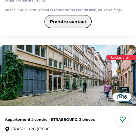
Exclusivité Square Habitat
Au coeur du quartier récent et recherché du Port du Rhin, au 3-ème étage
d'une copropriété de 2018, beau 3 pièces lumineux.
Cet appartement est composé de 2 chambres, une cuisine aménagée et
Prendre contact
équipée, une belle salle de bains et une vaste pièce de vie baignée de lumière
avec terrasse de 11 M² et place de parking.
Proximité immédiate des commerces, écoles, transports et accès rapides vers le
centre-ville.
Garantie Revente 7 ans offerte !
Exclusivité
Pour toute information, contacter Hubert OURCET au 06.42.45.81.12 ou par
mail hubert.ourcet@squarehabitat.fr
Les informations sur les risques auxquels ce bien est exposé sont disponibles
sur le site Géorisques : www.georisques.gouv.fr
6
Appartement à vendre - STRASBOURG, 2 pièces
STRASBOURG (67000)