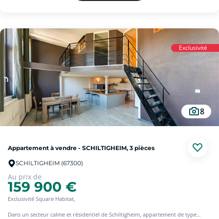
Il se compose d'une cuisine, pratique et fonctionnelle, d'une salle d'eau, ainsi
que d'un agréable salon-séjour et une chambre avec parquet, apportant
chaleur et cachet à l'ensemble.
Exclusivité
Sa localisation exceptionnelle en hyper centre en fait un bien idéal pour un
investissement locatif, un pied-à-terre ou un premier achat.
Une opportunité rare dans un secteur recherché !
8
À visiter sans tarder.
Appartement à vendre - SCHILTIGHEIM, 3 pièces
SCHILTIGHEIM (67300)
Au prix de
159 900 €
Exclusivité Square Habitat,
Dans un secteur calme et résidentiel de Schiltigheim, appartement de type