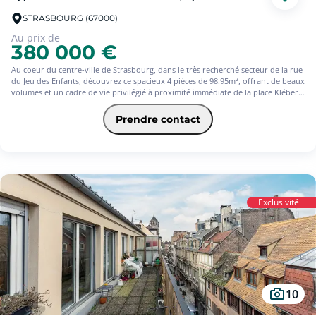
STRASBOURG (67000)
Au prix de
380 000 €
Au coeur du centre-ville de Strasbourg, dans le très recherché secteur de la rue
du Jeu des Enfants, découvrez ce spacieux 4 pièces de 98.95m², offrant de beaux
volumes et un cadre de vie privilégié à proximité immédiate de la place Kléber,
de la place Homme de Fer et de toutes les commodités (tram, commerces,
restaurants).
Prendre contact
L'appartement se compose d'une grande pièce de vie lumineuse, idéale pour
recevoir, avec accès à un balcon, parfait pour profiter d'un espace extérieur en
plein centre-ville.
Exclusivité
Vous trouverez également trois chambres confortables, une cuisine
indépendante, ainsi qu'une salle de bain équipée d'une douche et d'une
baignoire, offrant un véritable confort au quotidien.
10
Son emplacement premium et ses beaux volumes en font un bien rare sur le
secteur, idéal pour une résidence principale familiale ou un investissement