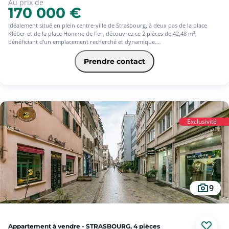
Au prix de
170 000 €
Idéalement situé en plein centre-ville de Strasbourg, à deux pas de la place
Kléber et de la place Homme de Fer, découvrez ce 2 pièces de 42,48 m²,
bénéficiant d'un emplacement recherché et dynamique.
Prendre contact
L'appartement se compose d'un salon lumineux, d'une chambre indépendante,
d'une cuisine aménagée ainsi que d'une salle d'eau.
Un emplacement premium pour un placement patrimonial de qualité.
Exclusivité
À saisir rapidement
9
Appartement à vendre - STRASBOURG, 4 pièces