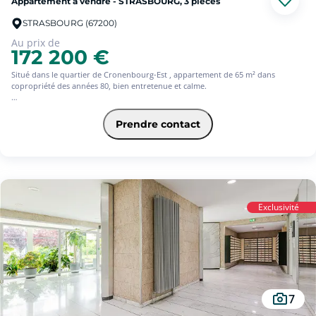
Appartement à vendre - STRASBOURG, 3 pièces
STRASBOURG (67200)
Au prix de
172 200 €
Situé dans le quartier de Cronenbourg-Est , appartement de 65 m² dans
copropriété des années 80, bien entretenue et calme.
Copropriété sur 3 bâtiments de 244 lots dont 122 lots principaux.
Prendre contact
Le logement se compose d'un salon-séjour donnant accès à un extérieur, d'un
coin cuisine, de deux chambres, d'une salle de bains et de toilettes
indépendantes.
Un stationnement privatif en sous-sol vient compléter ce bien.
DPE D - GES B
Exclusivité
Taxe foncière : 1067
Montant des charges annuelles de copropriété : 1028 (85 par mois)
Chauffage individuel électrique
PRIX DE VENTE : 172.200 FAI (frais d'agence à la charge du vendeur)
Pour toute informations, contacter JUSTINE BOHLANDT au 06 47 06 32 18 ou
7
par mail justine.bohlandt@squarehabitat.fr