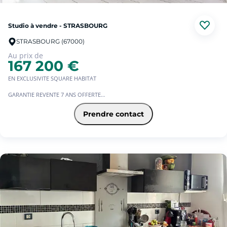
Les informations sur les risques auxquels ce bien est exposé sont disponibles
sur le site Géorisques : www.georisques.gouv.fr
Studio à vendre - STRASBOURG
STRASBOURG (67000)
Au prix de
167 200 €
EN EXCLUSIVITE SQUARE HABITAT
GARANTIE REVENTE 7 ANS OFFERTE
A la vente, un grand studio de 35 m² dans la résidence sécurisée avec loge de
Prendre contact
gardien le COLISEE, au pied du campus universitaire.
Au 1er étage avec ascenseur, un T1 avec kitchenette, salle de bain, pièce à vivre
lumineuse et balcon.
- Charges de copropriété : 148  / mois dont 108  quote part locatif.
- DPE C - GES C
- Copropriété 226 lots
- Chauffage gaz collectif
- Taxe foncière 715
VENDU LIBRE DE TOUTE OCCUPATION
Prix de vente : 167.200  FAI (charge vendeur)