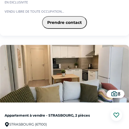
EN EXCLUSIVITE
VENDU LIBRE DE TOUTE OCCUPATION
Situé entre Neudorf et la Meinau, appartement de 60,15 m² offre une situation
Prendre contact
idéale pour un investissement locatif.
En rez-de-chaussée :
- un espace extérieur privatif
- pièce de vie conviviale et facile à aménager
- la cuisine, aménagée et équipée
- deux chambres
- une salle de bains
- toilettes séparées.
Le logement bénéficie d'un stationnement privatif en sous-sol.
DPE C de 127 kWh/m²/an et GES C de 24 kg CO?/an. Les dépenses énergétiques
sont estimées entre 830 et 1 150 euros par an.
8
La taxe foncière 2024 = 1 107 euros.
Les charges de copropriété sont de 1 188 euros par an, dont 704 euros
récupérables sur le locataire.
Appartement à vendre - STRASBOURG, 2 pièces
Prix de vente : 219.900 frais d'agence inclus (à la charge du vendeur).
STRASBOURG (67100)
Pour toute informations, contacter JUSTINE BOHLANDT au 06 47 06 32 18 ou