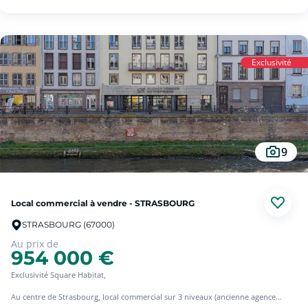
avec accès direct depuis les communs, qu'il est possible de ne pas intégrer à la
vente.
Le quartier bénéficie d'un accès immédiat aux
établissements scolaires, institutions culturelles et tramway et autres transports
en commun.
Exclusivité
Garantie Revente 7 ans offerte !
Pour toute information, contacter Hubert OURCET au 06.42.45.81.12 ou par
mail hubert.ourcet@squarehabitat.fr
Les informations sur les risques auxquels ce bien est exposé sont disponibles
sur le site Géorisques : www.georisques.gouv.fr
9
Local commercial à vendre - STRASBOURG
STRASBOURG (67000)
Au prix de
954 000 €
Exclusivité Square Habitat,
Au centre de Strasbourg, local commercial sur 3 niveaux (ancienne agence
bancaire) composé d'un sas d'accueil, de divers bureaux, de débarras, salle de