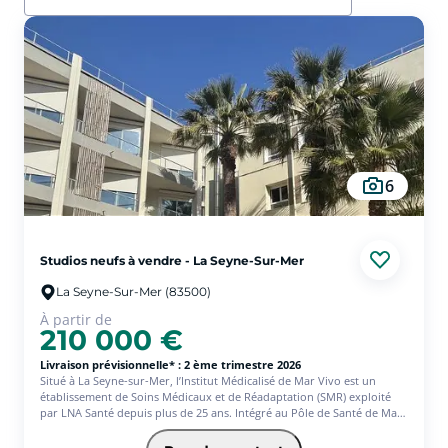
6
Studios neufs à vendre - La Seyne-Sur-Mer
La Seyne-Sur-Mer (83500)
À partir de
210 000 €
Livraison prévisionnelle* : 2 ème trimestre 2026
Situé à La Seyne-sur-Mer, l’Institut Médicalisé de Mar Vivo est un
établissement de Soins Médicaux et de Réadaptation (SMR) exploité
par LNA Santé depuis plus de 25 ans. Intégré au Pôle de Santé de Mar
Vivo, qui comprend également un EHPAD, il bénéficie d’un cadre
exceptionnel en front de mer, au sein d’une pinède de 2 hectares, et