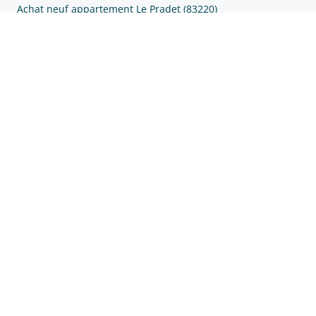
Achat neuf appartement Le Pradet (83220)
Achat neuf appartement Ollioules (83190)
Achat neuf appartement Saint-Cyr-sur-Mer (83270)
Prix au m2
Prix m2 La Seyne-sur-Mer (83500)
Prix m2 La Garde (83130)
Prix m2 Le Pradet (83220)
Prix m2 Ollioules (83190)
Prix m2 Saint-Cyr-sur-Mer (83270)