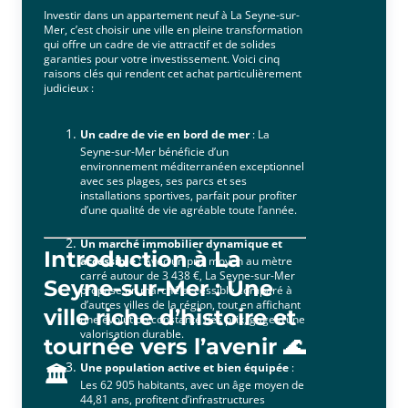
Investir dans un appartement neuf à La Seyne-sur-
Mer, c’est choisir une ville en pleine transformation
qui offre un cadre de vie attractif et de solides
garanties pour votre investissement. Voici cinq
raisons clés qui rendent cet achat particulièrement
judicieux :
Un cadre de vie en bord de mer
: La
Seyne-sur-Mer bénéficie d’un
environnement méditerranéen exceptionnel
avec ses plages, ses parcs et ses
installations sportives, parfait pour profiter
d’une qualité de vie agréable toute l’année.
Un marché immobilier dynamique et
Introduction à La
accessible
: Avec un prix moyen au mètre
carré autour de 3 438 €, La Seyne-sur-Mer
Seyne-sur-Mer : Une
propose un marché accessible comparé à
d’autres villes de la région, tout en affichant
ville riche d’histoire et
une évolution constante des prix, gage d’une
valorisation durable.
tournée vers l’avenir 🌊
Une population active et bien équipée
:
🏛️
Les 62 905 habitants, avec un âge moyen de
44,81 ans, profitent d’infrastructures