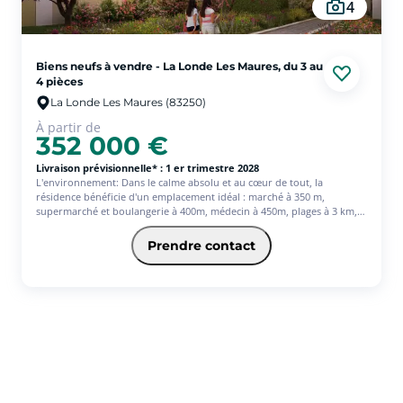
4
Biens neufs à vendre - La Londe Les Maures, du 3 au
4 pièces
La Londe Les Maures (83250)
À partir de
352 000 €
Livraison prévisionnelle* : 1 er trimestre 2028
L'environnement: Dans le calme absolu et au cœur de tout, la
résidence bénéficie d'un emplacement idéal : marché à 350 m,
supermarché et boulangerie à 400m, médecin à 450m, plages à 3 km,
crèche à 450m, école maternelle à 650m, collège à 10km et lycée à
10,4km, hyper centre de Hyères à 10,5km. Le bus est à 350m. Le projet:
Prendre contact
A la fois intimiste et ouverte, la résidence est constituée de 53
logements du T1 au T5, dont 11 sociaux répartis sur 3 bâtiments de 3
étages.