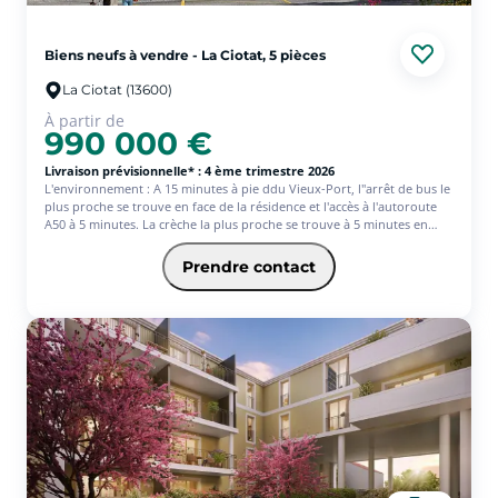
Biens neufs à vendre - La Ciotat, 5 pièces
La Ciotat (13600)
À partir de
990 000 €
Livraison prévisionnelle* : 4 ème trimestre 2026
L'environnement : A 15 minutes à pie ddu Vieux-Port, l''arrêt de bus le
plus proche se trouve en face de la résidence et l'accès à l'autoroute
A50 à 5 minutes. La crèche la plus proche se trouve à 5 minutes en
voiture, l'école à 1 minutes, le collège à 2 minutes et le lycée à 300
mètres. Dans un périmètre de 5 minutes à pied autour de la résidence
Prendre contact
se trouve un supermarché, une boulangerie ainsi qu'une pharmacie.
Le projet : A 10 minutes à pied des plages, l'ensemble immobilier est
composé de 27 logements (dont 7 en PSLA) allant du T2 au T5 répartis
sur 1 bâtiment en R+3.