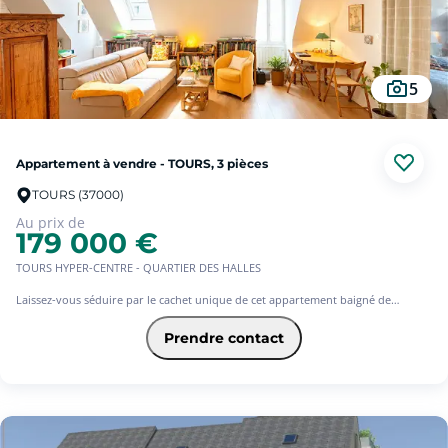
5
Appartement à vendre - TOURS, 3 pièces
TOURS (37000)
Au prix de
179 000 €
TOURS HYPER-CENTRE - QUARTIER DES HALLES
Laissez-vous séduire par le cachet unique de cet appartement baigné de
lumière, idéalement niché au coeur du quartier le plus recherché et vivant de
Tours.
Prendre contact
Les surfaces : 52,51 m² Carrez / 63,61 m² au sol (une sensation d'espace
maximisée par de superbes volumes et une belle hauteur sous plafond).
Esprit T2/T3 évolutif : Actuellement configuré en un vaste 2 pièces, ses volumes
généreux permettent très facilement de créer une seconde chambre ou un
espace bureau indépendant selon vos besoins.