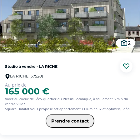
État impeccable : Aucun travaux à prévoir, vous n'avez plus qu'à poser vos
valises.
Une distribution optimisée et chaleureuse :
Une entrée ouvrant sur une superbe pièce de réception lumineuse. Sa cuisine
ouverte, entièrement équipée et aménagée avec son bar d'accueil, une très
spacieuse chambre, salle d'eau et WC.
2
Faibles charges de copropriété.
Idéal premier achat, citadins amoureux de l'hypercentre ou investissement
locatif patrimonial de premier choix.
Studio à vendre - LA RICHE
Pour plus d'informations, contactez nous du Lundi au Samedi de 8h à 19h ! OV
LA RICHE (37520)
Au prix de
165 000 €
Vivez au coeur de l'éco-quartier du Plessis Botanique, à seulement 5 min du
centre-ville !
Square Habitat vous propose cet appartement T1 lumineux et optimisé, idéal
pour un 1er achat ou un investissement locatif. Dans un cadre agréable à deux
pas du Jardin Botanique, des commerces, des transports et des établissements
Prendre contact
scolaires. Profitez d'un quartier avec toutes les commodités à proximité.
Confort, lumière naturelle et bien-être au quotidien : tout a été imaginé pour
rendre votre vie plus facile et agréable.
Frais de notaire réduits.