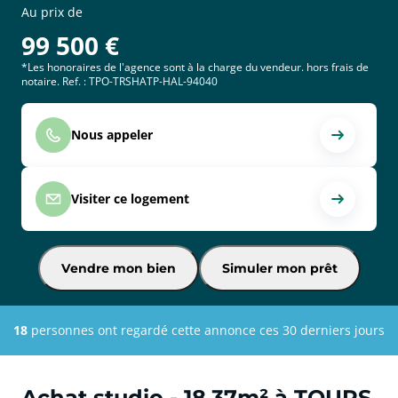
Au prix de
99 500
€
*Les honoraires de l'agence sont à la charge du vendeur. hors frais de
notaire. Ref. : TPO-TRSHATP-HAL-94040
Nous appeler
Visiter ce logement
Vendre mon bien
Simuler mon prêt
18
personnes ont regardé cette annonce ces 30 derniers jours
Achat studio - 18.37m² à TOURS