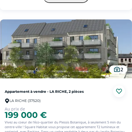
Confort, lumière naturelle et bien-être au quotidien : tout a été imaginé pour
rendre votre vie plus facile et agréable.
Frais de notaire réduits.
Livraison 4è trimestre 2027.
#OV
2
Appartement à vendre - LA RICHE, 2 pièces
LA RICHE (37520)
Au prix de
199 000 €
Vivez au coeur de l'éco-quartier du Plessis Botanique, à seulement 5 min du
centre-ville ! Square Habitat vous propose cet appartement T2 lumineux et
optimisé, avec Parking. Dans un cadre agréable à deux pas du Jardin Botanique,