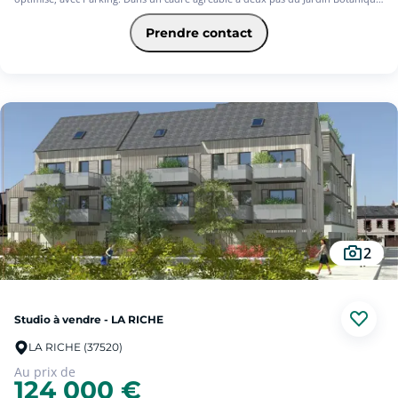
des commerces, des transports et des établissements scolaires. Profitez d'un
quartier avec toutes les commodités à proximité.
Prendre contact
Confort, lumière naturelle et bien-être au quotidien : tout a été imaginé pour
rendre votre vie plus facile et agréable.
Frais de notaire réduits. Possibilité de TVA réduite pour résidence principale
selon conditions (soit 174 954.16 ).
Livraison 4è trimestre 2027.
#OV
2
Studio à vendre - LA RICHE
LA RICHE (37520)
Au prix de
124 000 €