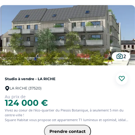
Livraison 4è trimestre 2027.
#OV
2
Studio à vendre - LA RICHE
LA RICHE (37520)
Au prix de
124 000 €
Vivez au coeur de l'éco-quartier du Plessis Botanique, à seulement 5 min du
centre-ville !
Square Habitat vous propose cet appartement T1 lumineux et optimisé, idéal
pour un 1er achat ou un investissement locatif. Dans un cadre agréable à deux
pas du Jardin Botanique, des commerces, des transports et des établissements
Prendre contact
scolaires. Profitez d'un quartier avec toutes les commodités à proximité.