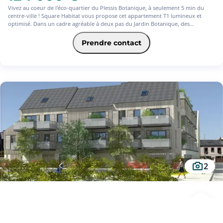
Vivez au coeur de l'éco-quartier du Plessis Botanique, à seulement 5 min du
centre-ville ! Square Habitat vous propose cet appartement T1 lumineux et
optimisé. Dans un cadre agréable à deux pas du Jardin Botanique, des
commerces, des transports et des établissements scolaires. Profitez d'un
quartier avec toutes les commodités à proximité.
Prendre contact
Confort, lumière naturelle et bien-être au quotidien : tout a été imaginé pour
rendre votre vie plus facile et agréable.
Frais de notaire réduits.
Livraison 4è trimestre 2027.
#OV
2
Studio à vendre - LA RICHE
LA RICHE (37520)