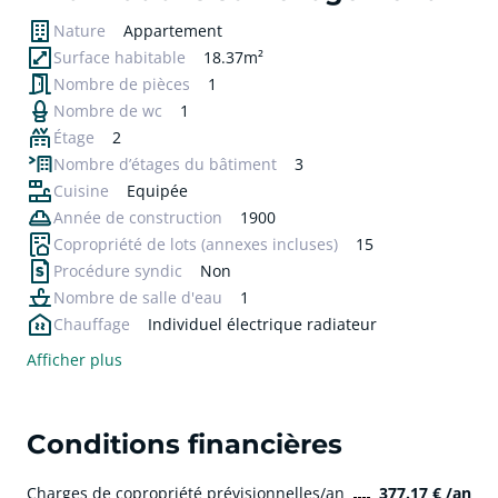
Nature
Appartement
Surface habitable
18.37m²
Nombre de pièces
1
Nombre de wc
1
Étage
2
Nombre d’étages du bâtiment
3
Cuisine
Equipée
Année de construction
1900
Copropriété de lots
(annexes incluses)
15
Procédure syndic
Non
Nombre de salle d'eau
1
Chauffage
Individuel électrique radiateur
Afficher plus
Conditions financières
Charges de copropriété prévisionnelles/an
377.17 € /an