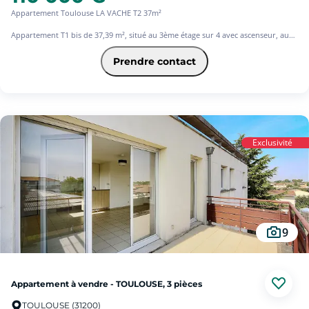
Appartement Toulouse LA VACHE T2 37m²
Appartement T1 bis de 37,39 m², situé au 3ème étage sur 4 avec ascenseur, au
sein d'une résidence récente et bien entretenue.
Le bien se compose d'une pièce de vie lumineuse, d'un espace nuit distinct,
Prendre contact
d'une cuisine fonctionnelle, d'une salle d'eau avec WC séparé, un balcon de 5,50
m² offrant un agréable espace exposé Est.
Une place de parking privative en sous-sol complète ce bien.
Les + du bien : Balcon, Ascenseur, Parking en sous-sol, Résidence sécurisée
Appartement fonctionnel et bien agencé.
Idéal primo accédant ou investisseur
Exclusivité
Proche transports, commerces, services, périphériques
9
Appartement à vendre - TOULOUSE, 3 pièces
TOULOUSE (31200)