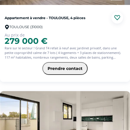
Appartement à vendre - TOULOUSE, 4 pièces
TOULOUSE (31000)
Au prix de
279 000 €
Rare sur le secteur ! Grand T4 refait à neuf avec jardinet privatif, dans une
petite copropriété calme de 7 lots ( 4 logements + 3 places de stationnement).
117 m² habitables, nombreux rangements, deux salles de bains, parking
sécurisé, esprit maison avec charges réduites.
Prendre contact
Situé à Croix-Daurade, ce T4 combine le confort d'une maison et la praticité
d'un appartement moderne.
117 m² habitables comprenant :
Séjour lumineux avec parquet et accès au jardinet,
Cuisine moderne et fonctionnelle,
Trois chambres dont une suite indépendante,
Deux salles de bains, deux WC, dressing indépendant,