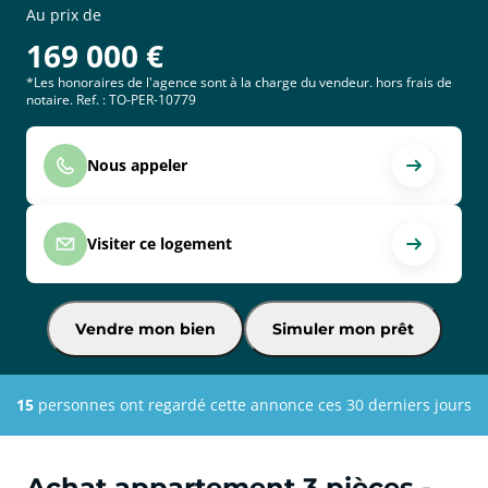
Au prix de
169 000
€
*Les honoraires de l'agence sont à la charge du vendeur. hors frais de
notaire. Ref. : TO-PER-10779
Nous appeler
Visiter ce logement
Vendre mon bien
Simuler mon prêt
15
personnes ont regardé cette annonce ces 30 derniers jours
Achat appartement 3 pièces -