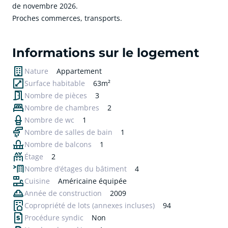
de novembre 2026.
Proches commerces, transports.
cliquer pour afficher plus du text
Informations sur le logement
Nature
Appartement
Surface habitable
63m²
Nombre de pièces
3
Nombre de chambres
2
Nombre de wc
1
Nombre de salles de bain
1
Nombre de balcons
1
Étage
2
Nombre d’étages du bâtiment
4
Cuisine
Américaine équipée
Année de construction
2009
Copropriété de lots
(annexes incluses)
94
Procédure syndic
Non