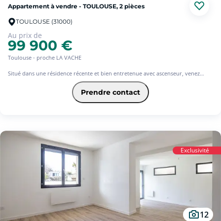
Appartement à vendre - TOULOUSE, 2 pièces
TOULOUSE (31000)
Au prix de
99 900 €
Toulouse - proche LA VACHE
Situé dans une résidence récente et bien entretenue avec ascenseur, venez
visiter cet appartement type 2 en parfait état situé au 3ème et dernier étage.
Il se compose d'un séjour lumineux exposé SUD avec cuisine ouverte et
Prendre contact
rangements, donnant sur une terrasse sans vis à vis.
Côté nuit, une chambre avec rangements, une salle de bains et un toilette
séparé.
Vous disposerez d'une place de stationnement en sous sol.
L'appartement est vendu libre de toute occupation !
Exclusivité
12