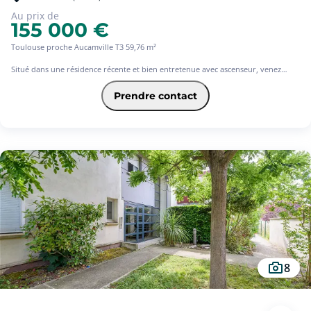
Au prix de
155 000 €
Toulouse proche Aucamville T3 59,76 m²
Situé dans une résidence récente et bien entretenue avec ascenseur, venez
visiter cet appartement de type 3 au 3ème et dernier étage. Il se compose d'un
agréable séjour avec cuisine ouverte et rangements, donnant sur un extérieur.
Prendre contact
Côté nuit, deux chambres avec rangements, une salle de bains et une toilette
séparée. Vous disposerez de deux places de stationnement en sous-sol.
Vendu libre
8