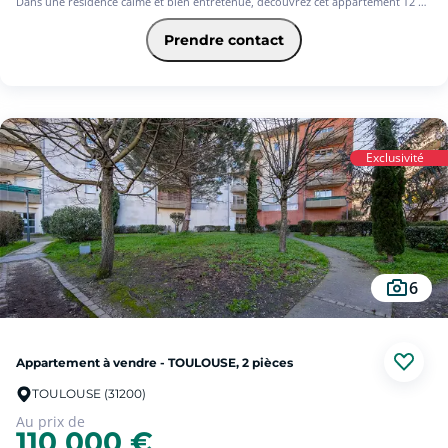
Dans une résidence calme et bien entretenue, découvrez cet appartement T2 au
4éme et dernier étage avec ascenseur, fonctionnel et lumineux. D'une superficie
de 41m² au sol, il se compose d'un séjour avec kitchenette ouverte, aménagée,
Prendre contact
équipée, donnant accès à un agréable balcon exposé Ouest, une chambre avec
placard de rangements accés aussi au balcon, d'une salle de bain - douche - WC.
Une place de parking en sous-sol complète ce bien.
Proches commerces, transports.
Idéal pour une résidence principale ou investissement locatif
Exclusivité
6
Appartement à vendre - TOULOUSE, 2 pièces
TOULOUSE (31200)
Au prix de
110 000 €