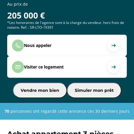
Au prix de
205 000
€
*Les honoraires de l'agence sont à la charge du vendeur. hors frais de
notaire. Ref. : SR-LTO-19391
Nous appeler
Visiter ce logement
Vendre mon bien
Simuler mon prêt
70
personnes ont regardé cette annonce ces 30 derniers jours
Achat appartement 3 pièces -