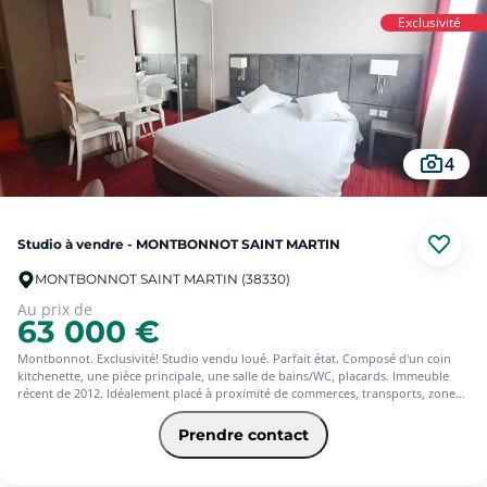
Exclusivité
4
Studio à vendre - MONTBONNOT SAINT MARTIN
MONTBONNOT SAINT MARTIN (38330)
Au prix de
63 000 €
Montbonnot. Exclusivité! Studio vendu loué. Parfait état. Composé d'un coin
kitchenette, une pièce principale, une salle de bains/WC, placards. Immeuble
récent de 2012. Idéalement placé à proximité de commerces, transports, zone
d'activité tertiaire. Résidence avec restaurant, piscine, sauna, salle de sport,
ascenseur, fonctionnement inclus dans les charges s'élevant à environ 332
Prendre contact
annuelle. Immeuble bien entretenu. Parking facile dans la copropriété. Idéal
investisseur. Loué 442/mois charges comprises. Belle rentabilité. A découvrir
rapidement!