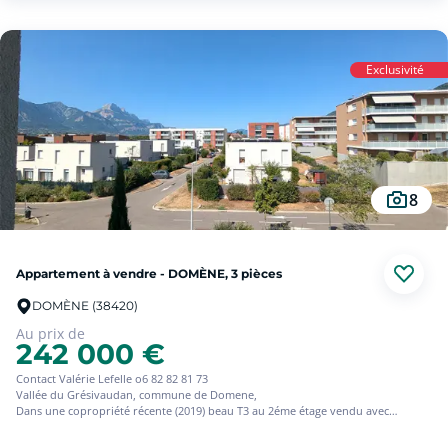
Exclusivité
8
Appartement à vendre - DOMÈNE, 3 pièces
DOMÈNE (38420)
Au prix de
242 000 €
Contact Valérie Lefelle o6 82 82 81 73
Vallée du Grésivaudan, commune de Domene,
Dans une copropriété récente (2019) beau T3 au 2éme étage vendu avec
locataire (loyer 742  HC + garage 60 )
Cet appartement de 65 m² avec 2 chambres, cuisine ouverte sur salon avec