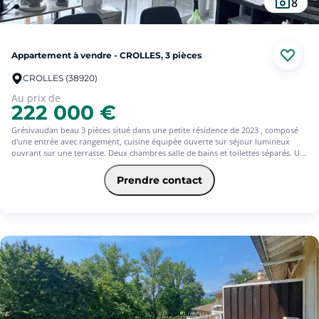
8
Appartement à vendre - CROLLES, 3 pièces
CROLLES (38920)
Au prix de
222 000 €
Grésivaudan beau 3 pièces situé dans une petite résidence de 2023 , composé
d'une entrée avec rangement, cuisine équipée ouverte sur séjour lumineux
ouvrant sur une terrasse. Deux chambres salle de bains et toilettes séparés. Un
parking privatif et un cellier complètent ce bien. L'appartement est vendu avec
un bail soumis à conditions.
Prendre contact
AGENCE SQUARE HABITAT 04/ 76/92/84/15