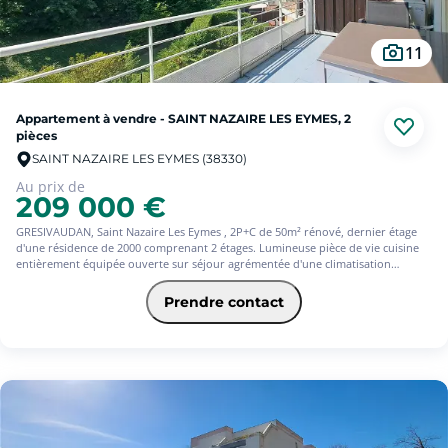
11
Appartement à vendre - SAINT NAZAIRE LES EYMES, 2
pièces
SAINT NAZAIRE LES EYMES (38330)
Au prix de
209 000 €
GRESIVAUDAN, Saint Nazaire Les Eymes , 2P+C de 50m² rénové, dernier étage
d'une résidence de 2000 comprenant 2 étages. Lumineuse pièce de vie cuisine
entièrement équipée ouverte sur séjour agrémentée d'une climatisation
réversible. Agencement fonctionnel avec volumes bien répartis, salle d'eau tout
équipée avec douche italienne, grande chambre avec placard. Terrasse + cave
Prendre contact
en sous-sol sécurisé. Chauffage gaz individuel , faibles charges, proximité
commerces, transports, autoroute. Parking dans la résidence et possibilité d'un
garage en sous-sol sécurisé.
Aucuns travaux à prévoir, A découvrir rapidement!