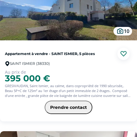
10
Appartement à vendre - SAINT ISMIER, 5 pièces
SAINT ISMIER (38330)
Au prix de
395 000 €
GRESIVAUDAN, Saint Ismier, au calme, dans copropriété de 1990 sécurisée,.
Beau 5P+C de 125m² au 1er étage d'un petit immeuble de 2 étages.. Composé
d'une entrée , grande pièce de vie baignée de lumière cuisine ouverte sur salle
à manger/séjour, accès à terrasse d'environ 50 m². avec vue dégagée sur
Belledonne, 4 chambres dont une avec salle d'eau, salle de bains, toilettes
Prendre contact
indépendantes., La copropriété dispose d'une piscine. Vendu avec garage/box
en sous-sol et cave.
Rafraichissement à prévoir, Visitez le Square Habitat Domène 04 76 77 49 00