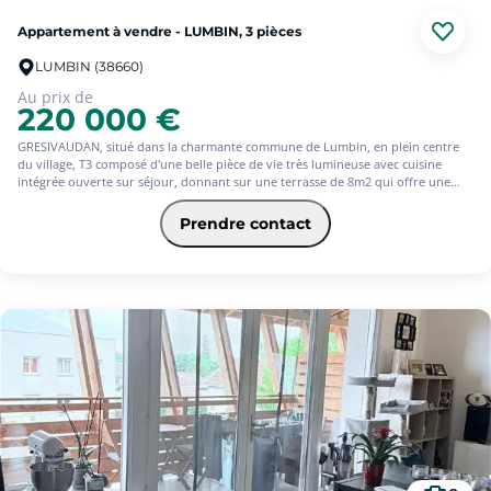
Appartement à vendre - LUMBIN, 3 pièces
LUMBIN (38660)
Au prix de
220 000 €
GRESIVAUDAN, situé dans la charmante commune de Lumbin, en plein centre
du village, T3 composé d'une belle pièce de vie très lumineuse avec cuisine
intégrée ouverte sur séjour, donnant sur une terrasse de 8m2 qui offre une
vue imprenable sur la chaîne de Belledonne. L'appartement comprend
également deux chambres, une salle de bain, toilettes séparées, ainsi que des
Prendre contact
combles. Idéal premier achat.
Visitez avec square habitat le Touvet 04/76/92/84/15