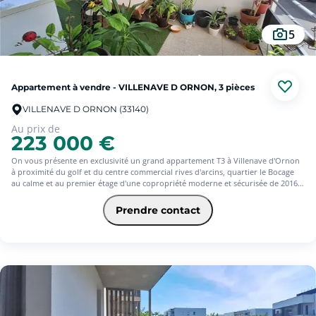
5
Appartement à vendre - VILLENAVE D ORNON, 3 pièces
VILLENAVE D ORNON (33140)
Au prix de
223 000 €
On vous présente en exclusivité un grand appartement T3 à Villenave d'Ornon
à proximité du golf et du centre commercial rives d'arcins, quartier le Bocage
au calme et au premier étage d'une copropriété moderne et sécurisée de 2016.
Appartement vendu loué.
Prendre contact
Vous arrivez dans une belle entrée avec rangements, puis dans une pièce de vie
confortable, lumineuse et chaleureuse avec cuisine américaine aménagée qui
s'ouvre sur un bel espace extérieur de 12.8 m².
La partie nuit est composée de 2 chambres, d'une grande salle de
bains/buanderie et d'un WC.
Idéal pour un premier investissement locatif.
Vous disposez de deux places de stationnement.