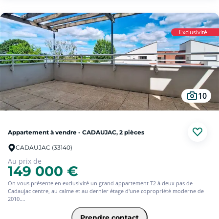
L'appartement est vendu avec une place de stationnement et une partie
rangement/local pour les deux roues.
Une visite s'impose !
Exclusivité
10
Appartement à vendre - CADAUJAC, 2 pièces
CADAUJAC (33140)
Au prix de
149 000 €
On vous présente en exclusivité un grand appartement T2 à deux pas de
Cadaujac centre, au calme et au dernier étage d'une copropriété moderne de
2010.
Vous entrez dans une vaste pièce de vie lumineuse et chaleureuse avec cuisine
Prendre contact