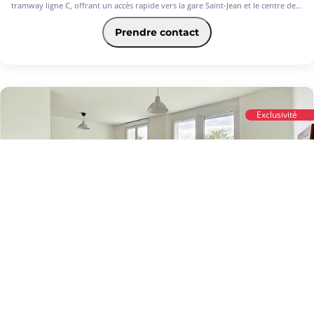
tramway ligne C, offrant un accès rapide vers la gare Saint-Jean et le centre de
Bordeaux.
Prendre contact
Situé en rez-de-chaussée d'une résidence récente et sécurisée, cet appartement
propose une entrée avec placard qui s'ouvre sur un grand espace de vie
lumineux avec cuisine ouverte. Le séjour se prolonge naturellement par une
agréable terrasse de 10 m² exposée Ouest, parfaite pour profiter des fins de
journée. L'espace nuit comprend deux chambres, une salle de bains ainsi que
des WC séparés.
Exclusivité
Un stationnement privatif en sous-sol vient compléter ce bien.
Vous serez séduit par son emplacement privilégié dans un quartier recherché, à
proximité immédiate des commerces, des transports et de toutes les
commodités, offrant un cadre de vie à la fois pratique et agréable.
Ce bien conviendra aussi bien pour une résidence principale que pour un
investissement locatif. À visiter sans tarder ! (6.12 % d'honoraires TTC à la
8
charge de l'acquéreur.)
Appartement à vendre - VILLENAVE D ORNON, 3 pièces
VILLENAVE D ORNON (33140)
Au prix de