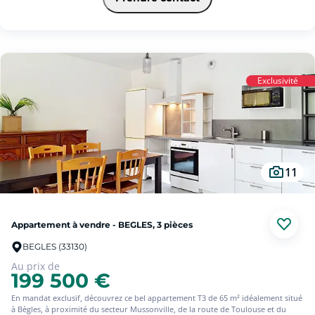
américaine aménagée qui s'ouvre sur un grand balcon de 15 m².
La partie nuit est composée d'une chambre avec placards et d'une grande salle
de bains avec WC.
Idéal pour un premier achat, un pied à terre ou un investissement locatif, ce
bien est vendu libre de toute occupation.
Aucune anomalie sur les diagnostics techniques.
Exclusivité
Vous disposez d'une place de stationnement.
Une visite s'impose ! (5.67 % d'honoraires TTC à la charge de l'acquéreur.)
11
Appartement à vendre - BEGLES, 3 pièces
BEGLES (33130)
Au prix de
199 500 €
En mandat exclusif, découvrez ce bel appartement T3 de 65 m² idéalement situé
à Bègles, à proximité du secteur Mussonville, de la route de Toulouse et du