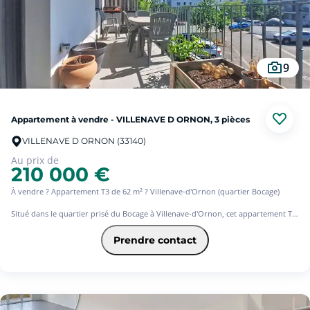
Une visite s'impose !
9
Appartement à vendre - VILLENAVE D ORNON, 3 pièces
VILLENAVE D ORNON (33140)
Au prix de
210 000 €
À vendre ? Appartement T3 de 62 m² ? Villenave-d'Ornon (quartier Bocage)
Situé dans le quartier prisé du Bocage à Villenave-d'Ornon, cet appartement T3
de 62 m², au 1er étage d'une résidence récente, sécurisée et équipée d'un
ascenseur, séduira par son excellent agencement et son confort de vie.
Prendre contact
Dès l'entrée, vous découvrez une belle pièce de vie lumineuse avec cuisine
ouverte, pensée pour offrir un espace convivial et fonctionnel. Celle-ci s'ouvre
sur un grand balcon exposé ouest, idéal pour profiter des fins de journée
ensoleillées.