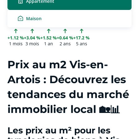
Appartement
Maison
+1.12 %
+3.04 %
+1.52 %
+0.64 %
+17.2 %
1 mois
3 mois
1 an
2 ans
5 ans
Prix au m2 Vis-en-
Artois : Découvrez les
tendances du marché
immobilier local 🏡📊
Les prix au m² pour les