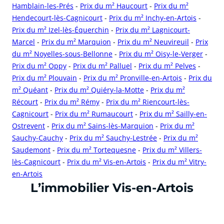
Hamblain-les-Prés
-
Prix du m² Haucourt
-
Prix du m²
Hendecourt-lès-Cagnicourt
-
Prix du m² Inchy-en-Artois
-
Prix du m² Izel-lès-Équerchin
-
Prix du m² Lagnicourt-
Marcel
-
Prix du m² Marquion
-
Prix du m² Neuvireuil
-
Prix
du m² Noyelles-sous-Bellonne
-
Prix du m² Oisy-le-Verger
-
Prix du m² Oppy
-
Prix du m² Palluel
-
Prix du m² Pelves
-
Prix du m² Plouvain
-
Prix du m² Pronville-en-Artois
-
Prix du
m² Quéant
-
Prix du m² Quiéry-la-Motte
-
Prix du m²
Récourt
-
Prix du m² Rémy
-
Prix du m² Riencourt-lès-
Cagnicourt
-
Prix du m² Rumaucourt
-
Prix du m² Sailly-en-
Ostrevent
-
Prix du m² Sains-lès-Marquion
-
Prix du m²
Sauchy-Cauchy
-
Prix du m² Sauchy-Lestrée
-
Prix du m²
Saudemont
-
Prix du m² Tortequesne
-
Prix du m² Villers-
lès-Cagnicourt
-
Prix du m² Vis-en-Artois
-
Prix du m² Vitry-
en-Artois
cliquer pour afficher plus du text
L’immobilier Vis-en-Artois