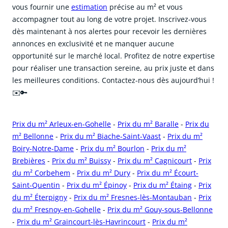
vous fournir une
estimation
précise au m² et vous
accompagner tout au long de votre projet. Inscrivez-vous
dès maintenant à nos alertes pour recevoir les dernières
annonces en exclusivité et ne manquer aucune
opportunité sur le marché local. Profitez de notre expertise
pour réaliser une transaction sereine, au prix juste et dans
les meilleures conditions. Contactez-nous dès aujourd’hui !
✉️🔑
Prix du m² Arleux-en-Gohelle
-
Prix du m² Baralle
-
Prix du
m² Bellonne
-
Prix du m² Biache-Saint-Vaast
-
Prix du m²
Boiry-Notre-Dame
-
Prix du m² Bourlon
-
Prix du m²
Brebières
-
Prix du m² Buissy
-
Prix du m² Cagnicourt
-
Prix
du m² Corbehem
-
Prix du m² Dury
-
Prix du m² Écourt-
Saint-Quentin
-
Prix du m² Épinoy
-
Prix du m² Étaing
-
Prix
du m² Éterpigny
-
Prix du m² Fresnes-lès-Montauban
-
Prix
du m² Fresnoy-en-Gohelle
-
Prix du m² Gouy-sous-Bellonne
-
Prix du m² Graincourt-lès-Havrincourt
-
Prix du m²