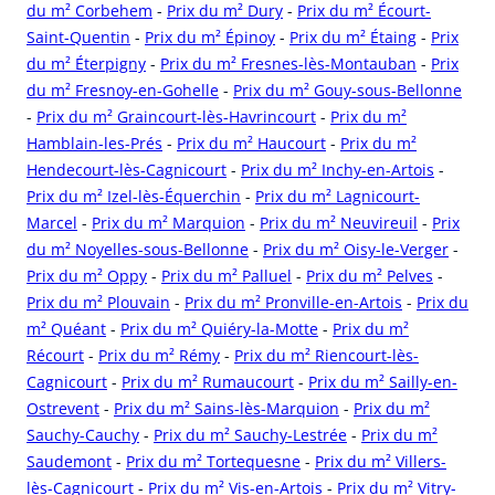
du m² Corbehem
-
Prix du m² Dury
-
Prix du m² Écourt-
Saint-Quentin
-
Prix du m² Épinoy
-
Prix du m² Étaing
-
Prix
du m² Éterpigny
-
Prix du m² Fresnes-lès-Montauban
-
Prix
du m² Fresnoy-en-Gohelle
-
Prix du m² Gouy-sous-Bellonne
-
Prix du m² Graincourt-lès-Havrincourt
-
Prix du m²
Hamblain-les-Prés
-
Prix du m² Haucourt
-
Prix du m²
Hendecourt-lès-Cagnicourt
-
Prix du m² Inchy-en-Artois
-
Prix du m² Izel-lès-Équerchin
-
Prix du m² Lagnicourt-
Marcel
-
Prix du m² Marquion
-
Prix du m² Neuvireuil
-
Prix
du m² Noyelles-sous-Bellonne
-
Prix du m² Oisy-le-Verger
-
Prix du m² Oppy
-
Prix du m² Palluel
-
Prix du m² Pelves
-
Prix du m² Plouvain
-
Prix du m² Pronville-en-Artois
-
Prix du
m² Quéant
-
Prix du m² Quiéry-la-Motte
-
Prix du m²
Récourt
-
Prix du m² Rémy
-
Prix du m² Riencourt-lès-
Cagnicourt
-
Prix du m² Rumaucourt
-
Prix du m² Sailly-en-
Ostrevent
-
Prix du m² Sains-lès-Marquion
-
Prix du m²
Sauchy-Cauchy
-
Prix du m² Sauchy-Lestrée
-
Prix du m²
Saudemont
-
Prix du m² Tortequesne
-
Prix du m² Villers-
lès-Cagnicourt
-
Prix du m² Vis-en-Artois
-
Prix du m² Vitry-