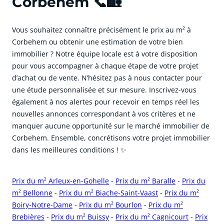
Corbehem 📞🏡
Vous souhaitez connaître précisément le prix au m² à
Corbehem ou obtenir une estimation de votre bien
immobilier ? Notre équipe locale est à votre disposition
pour vous accompagner à chaque étape de votre projet
d’achat ou de vente. N’hésitez pas à nous contacter pour
une étude personnalisée et sur mesure. Inscrivez-vous
également à nos alertes pour recevoir en temps réel les
nouvelles annonces correspondant à vos critères et ne
manquer aucune opportunité sur le marché immobilier de
Corbehem. Ensemble, concrétisons votre projet immobilier
dans les meilleures conditions ! ✨
Prix du m² Arleux-en-Gohelle
-
Prix du m² Baralle
-
Prix du
m² Bellonne
-
Prix du m² Biache-Saint-Vaast
-
Prix du m²
Boiry-Notre-Dame
-
Prix du m² Bourlon
-
Prix du m²
Brebières
-
Prix du m² Buissy
-
Prix du m² Cagnicourt
-
Prix