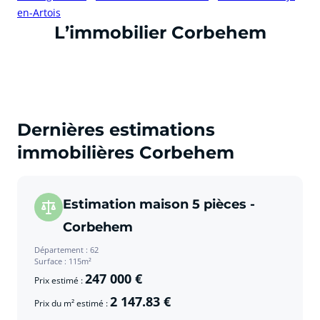
en-Artois
cliquer pour afficher plus du text
L’immobilier Corbehem
Dernières estimations
immobilières Corbehem
Estimation maison 5 pièces -
Corbehem
Département : 62
Surface : 115m²
247 000 €
Prix estimé :
2 147.83 €
Prix du m² estimé :