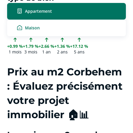
Appartement
Maison
+0.99 %
+1.79 %
+2.66 %
+1.36 %
+17.12 %
1 mois
3 mois
1 an
2 ans
5 ans
Prix au m2 Corbehem
: Évaluez précisément
votre projet
immobilier 🏠📊