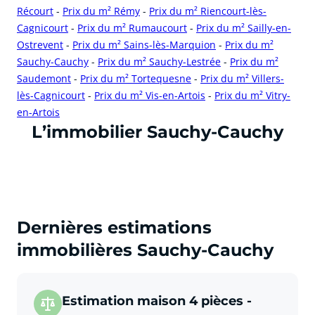
Récourt
-
Prix du m² Rémy
-
Prix du m² Riencourt-lès-
Cagnicourt
-
Prix du m² Rumaucourt
-
Prix du m² Sailly-en-
Ostrevent
-
Prix du m² Sains-lès-Marquion
-
Prix du m²
Sauchy-Cauchy
-
Prix du m² Sauchy-Lestrée
-
Prix du m²
Saudemont
-
Prix du m² Tortequesne
-
Prix du m² Villers-
lès-Cagnicourt
-
Prix du m² Vis-en-Artois
-
Prix du m² Vitry-
en-Artois
cliquer pour afficher plus du text
L’immobilier Sauchy-Cauchy
Dernières estimations
immobilières Sauchy-Cauchy
Estimation maison 4 pièces -