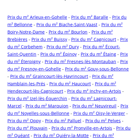
Prix du m² Arleux-en-Gohelle
-
Prix du m² Baralle
-
Prix du
m² Bellonne
-
Prix du m² Biache-Saint-Vaast
-
Prix du m²
Boiry-Notre-Dame
-
Prix du m² Bourlon
-
Prix du m²
Brebières
-
Prix du m² Buissy
-
Prix du m² Cagnicourt
-
Prix
du m² Corbehem
-
Prix du m² Dury
-
Prix du m² Écourt-
Saint-Quentin
-
Prix du m² Épinoy
-
Prix du m² Étaing
-
Prix
du m² Éterpigny
-
Prix du m² Fresnes-lès-Montauban
-
Prix
du m² Fresnoy-en-Gohelle
-
Prix du m² Gouy-sous-Bellonne
-
Prix du m² Graincourt-lès-Havrincourt
-
Prix du m²
Hamblain-les-Prés
-
Prix du m² Haucourt
-
Prix du m²
Hendecourt-lès-Cagnicourt
-
Prix du m² Inchy-en-Artois
-
Prix du m² Izel-lès-Équerchin
-
Prix du m² Lagnicourt-
Marcel
-
Prix du m² Marquion
-
Prix du m² Neuvireuil
-
Prix
du m² Noyelles-sous-Bellonne
-
Prix du m² Oisy-le-Verger
-
Prix du m² Oppy
-
Prix du m² Palluel
-
Prix du m² Pelves
-
Prix du m² Plouvain
-
Prix du m² Pronville-en-Artois
-
Prix du
m² Quéant
-
Prix du m² Quiéry-la-Motte
-
Prix du m²