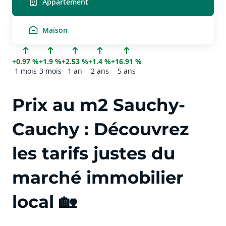
Appartement
Maison
+0.97 %
+1.9 %
+2.53 %
+1.4 %
+16.91 %
1 mois
3 mois
1 an
2 ans
5 ans
Prix au m2 Sauchy-
Cauchy : Découvrez
les tarifs justes du
marché immobilier
local 🏡