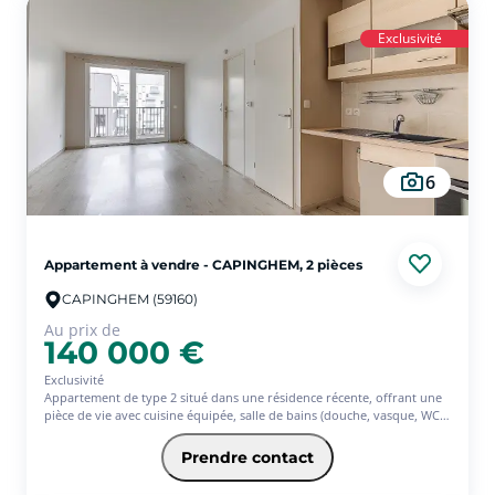
Pas de travaux à prévoir.
Exclusivité
6
Appartement à vendre - CAPINGHEM, 2 pièces
CAPINGHEM (59160)
Au prix de
140 000 €
Exclusivité
Appartement de type 2 situé dans une résidence récente, offrant une
pièce de vie avec cuisine équipée, salle de bains (douche, vasque, WC),
chambre.
Balcon d'environ 9m² donnant l'accès à la pièce de vie et la chambre.
Prendre contact
Parking en sous-sol
A deux pas du métro !