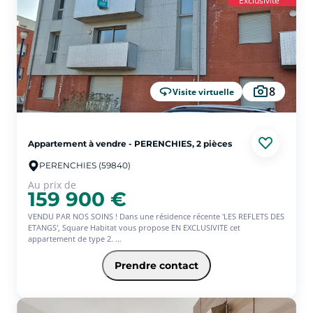
Exclusivité
Un bureau, idéal pour télétravail ou espace dressing
8
Visite virtuelle
Appartement à vendre - PERENCHIES, 2 pièces
PERENCHIES (59840)
Au prix de
159 900 €
VENDU PAR NOS SOINS ! Dans une résidence récente 'LES REFLETS DES
ETANGS', Square Habitat vous propose EN EXCLUSIVITE cet
appartement de type 2.
Il offre une entrée avec placard, une pièce de vie avec cuisine équipée
donnant sur un balcon. une chambre, une salle de bain et un toilette
Prendre contact
séparé.
Une place de parking ainsi qu'une cave privative.
Les atouts:
- Qualité de la résidence