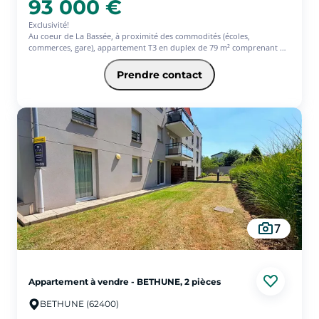
93 000 €
Exclusivité!
Au coeur de La Bassée, à proximité des commodités (écoles,
commerces, gare), appartement T3 en duplex de 79 m² comprenant un
hall desservant une chambre. A l'étage, le couloir avec rangement
distribue une vaste pièce de vie lumineuse avec cuisine ouverte, une
Prendre contact
seconde chambre avec dressing, une salle d'eau et un wc séparé. Des
travaux de finitions sont à prévoir!
Nb de lots: 19, charges annuelles 1741,36
'Les informations sur les risques auxquels ce bien est exposé sont
disponibles sur le site Géorisques : ww.georisques.gouv.fr'
7
Appartement à vendre - BETHUNE, 2 pièces
BETHUNE (62400)