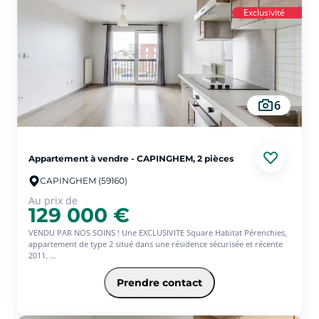
- Secteur
Exclusivité
- Double vitrage + volet roulant
6
Appartement à vendre - CAPINGHEM, 2 pièces
CAPINGHEM (59160)
Au prix de
129 000 €
VENDU PAR NOS SOINS ! Une EXCLUSIVITE Square Habitat Pérenchies,
appartement de type 2 situé dans une résidence sécurisée et récente
2011.
Pièce de vie lumineuse avec cuisine ouverte, chambre séparée, salle de
Prendre contact
bains équipée d'une douche, toilette et vasque.
Place de parking dans un parking sous terrain.