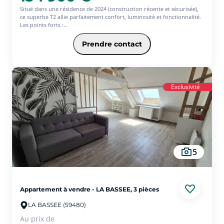
Situé dans une résidence de 2024 (construction récente et sécurisée),
ce superbe T2 allie parfaitement confort, luminosité et fonctionnalité.
Les points forts :
-État irréprochable avec un intérieur 'impeccable' où chaque mètre
carré a été soigné.
Prendre contact
- Un balcon privé pour vos cafés ensoleillés ou vos moments de
détente.
-Une place de parking privative, indispensable au quotidien.
-Des dépenses énergétique maitrisées grâce aux matériaux d' isolation
récente .
Exclusivité
classe énergétique :C
Charges : 50 euros
140 lots dont 65 logements
Contactez-nous au 0663345189 ou 0320388888 pour visite ou info .
5
Appartement à vendre - LA BASSEE, 3 pièces
LA BASSEE (59480)
Au prix de