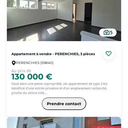
5
Appartement à vendre - PERENCHIES, 3 pièces
PERENCHIES (59840)
Au prix de
130 000 €
Situé dans une petite copropriété, cet appartement de type 2 bis
bénéficie d'une entrée privative et d'un emplacement recherché,
proche du centre-ville.
Il se compose de :
Prendre contact
Un sas d'entrée
Une pièce de vie lumineuse avec espace cuisine à équiper (environ 30
m²)
Une chambre côté rue
Une salle de bain