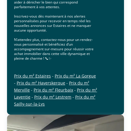
aider à dénicher le bien qui correspond
parfaitement à vos attentes.
Inscrivez-vous dès maintenant à nos alertes
personnalisées pour recevoir en temps réel les
nouvelles annonces sur Estaires et ne manquer
aucune opportunité.
N’attendez plus, contactez-nous pour un rendez-
vous personnalisé et bénéficiez d’un
accompagnement sur-mesure pour réussir votre
achat immobilier dans cette ville dynamique et
pleine de charme ! 📞✨
Prix du m² Estaires
-
Prix du m² La Gorgue
-
Prix du m² Haverskerque
-
Prix du m²
Merville
-
Prix du m² Fleurbaix
-
Prix du m²
Laventie
-
Prix du m² Lestrem
-
Prix du m²
Sailly-sur-la-Lys
cliquer pour afficher plus du text