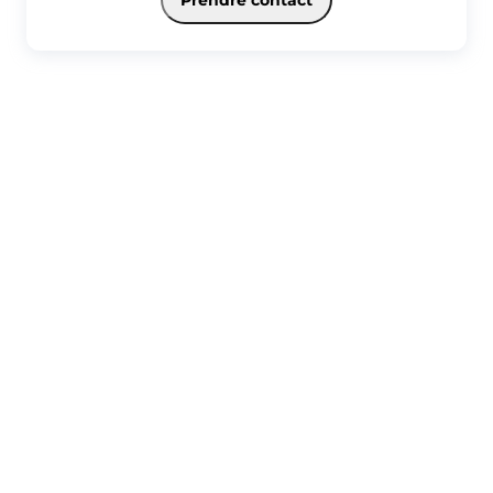
Prendre contact
Les +: Résidence de standing, luminosité, loggia, dernier étage, place
de parking