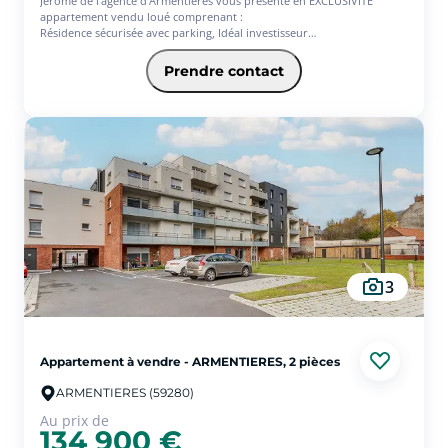
Jérôme de l'agence d'Armentières vous présente en EXCLUSIVITE
appartement vendu loué comprenant :
Résidence sécurisée avec parking, Idéal investisseur
Les atouts :
Place de parking privative
Prendre contact
Résidence calme et bien entretenue
loyer de 515  / mois, parfait pour un investissement locatif rentable
dès l'acquisition.
Localisation idéale, à seulement quelques minutes d'Armentières et
des grands axes vers Lille.
3
Appartement à vendre - ARMENTIERES, 2 pièces
ARMENTIERES (59280)
Au prix de
134 900 €