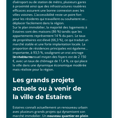
d’aéroport ou de station de métro, plusieurs gares
à proximité ainsi que des infrastructures routières
efficaces assurent une bonne connexion avec les
villes voisines. L’accessibilité reste un point fort
pour les résidents qui travaillent ou souhaitent se
déplacer facilement dans la région.
Sur le plan immobilier, la majorité des logements à
Estaires sont des maisons (86 %) tandis que les
appartements représentent 14 % du parc. Le taux
de propriétaires est élevé (66,3 %), ce qui traduit un
marché stable et une forte implantation locale. La
proportion de résidences principales est également
importante, à 93,5 %, soulignant un vrai ancrage
des habitants.
Le revenu mensuel moyen des foyers est de 2 150
€, avec un taux de chômage de 11,4 %, ce qui place
la ville dans une dynamique économique modérée
mais réaliste pour la région.
Les grands projets
actuels ou à venir de
la ville de Estaires
Estaires connaît actuellement un renouveau urbain
avec plusieurs grands projets qui dynamisent son
marché immobilier. Un
nouveau quartier en plein