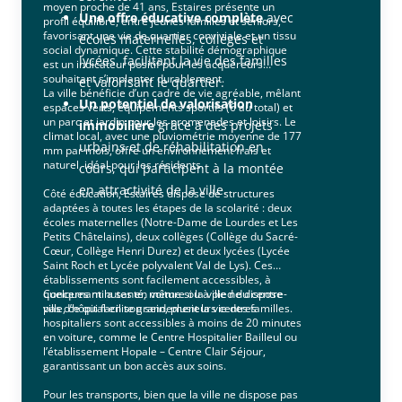
moyen proche de 41 ans, Estaires présente un
Une offre éducative complète
avec
profil équilibré, entre jeunes familles et seniors,
favorisant une vie de quartier conviviale et un tissu
écoles maternelles, collèges et
social dynamique. Cette stabilité démographique
lycées, facilitant la vie des familles
est un indicateur positif pour les acquéreurs
souhaitant s’implanter durablement.
et valorisant le quartier.
La ville bénéficie d’un cadre de vie agréable, mêlant
Un potentiel de valorisation
espaces verts, équipements sportifs (6 au total) et
un parc et jardin pour les promenades et loisirs. Le
immobilière
grâce à des projets
climat local, avec une pluviométrie moyenne de 177
urbains et de réhabilitation en
mm par mois, offre un environnement frais et
naturel, idéal pour les résidents.
cours, qui participent à la montée
en attractivité de la ville.
Côté éducation, Estaires dispose de structures
adaptées à toutes les étapes de la scolarité : deux
écoles maternelles (Notre-Dame de Lourdes et Les
Petits Châtelains), deux collèges (Collège du Sacré-
Cœur, Collège Henri Durez) et deux lycées (Lycée
Saint Roch et Lycée polyvalent Val de Lys). Ces
établissements sont facilement accessibles, à
quelques minutes en voiture ou à pied du centre-
Concernant la santé, même si la ville ne dispose
ville, ce qui facilite grandement la vie des familles.
pas d’hôpital en son sein, plusieurs centres
hospitaliers sont accessibles à moins de 20 minutes
en voiture, comme le Centre Hospitalier Bailleul ou
l’établissement Hopale – Centre Clair Séjour,
garantissant un bon accès aux soins.
Pour les transports, bien que la ville ne dispose pas