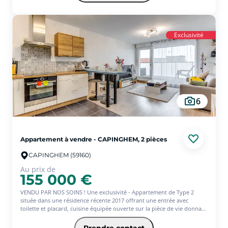
À seulement 3 minutes du métro Saint-Philibert, ce bien combine
emplacement recherché, fonctionnalité et cadre de vie agréable
Exclusivité
6
Appartement à vendre - CAPINGHEM, 2 pièces
CAPINGHEM (59160)
Au prix de
155 000 €
VENDU PAR NOS SOINS ! Une exclusivité - Appartement de Type 2
située dans une résidence récente 2017 offrant une entrée avec
toilette et placard, cuisine équipée ouverte sur la pièce de vie donnant
sur la loggia. Une chambre et une salle de bain.
Place de parking en sous-sol. A deux pas du métro et axes routiers.