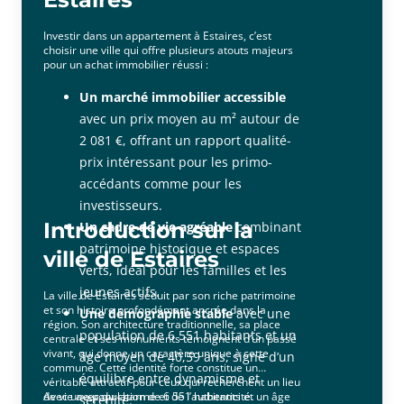
Investir dans un appartement à Estaires, c’est
choisir une ville qui offre plusieurs atouts majeurs
pour un achat immobilier réussi :
Un marché immobilier accessible
avec un prix moyen au m² autour de
2 081 €, offrant un rapport qualité-
prix intéressant pour les primo-
accédants comme pour les
investisseurs.
Introduction sur la
Un cadre de vie agréable
combinant
patrimoine historique et espaces
ville de Estaires
verts, idéal pour les familles et les
jeunes actifs.
La ville de Estaires séduit par son riche patrimoine
et son histoire profondément ancrée dans la
Une démographie stable
avec une
région. Son architecture traditionnelle, sa place
population de 6 551 habitants et un
centrale et ses monuments témoignent d’un passé
vivant, qui donne un caractère unique à cette
âge moyen de 40,59 ans, signe d’un
commune. Cette identité forte constitue un
équilibre entre dynamisme et
véritable attractif pour ceux qui recherchent un lieu
de vie avec du charme et de l’authenticité.
Avec une population de 6 551 habitants et un âge
sérénité.