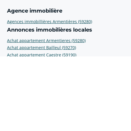
Agence immobilière
Agences immobillières Armentières (59280)
Annonces immobilières locales
Achat appartement Armentieres (59280)
Achat appartement Bailleul (59270)
Achat appartement Caestre (59190)
Achat appartement Erquinghem-Lys (59193)
Achat appartement La Chapelle-d'Armentieres (59930)
Prix au m2
Prix m2 Estaires (59940)
Prix m2 Armentières (59280)
Prix m2 Bailleul (59270)
Prix m2 Erquinghem-Lys (59193)
Prix m2 La Chapelle-d'Armentières (59930)